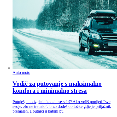
Auto moto
Vodič za putovanje s maksimalno
komfora i minimalno stresa
Putuješ, a to izgleda kao da se seliš? Ako voliš ponijeti “sve
svoje, zlu ne trebalo”, brzo dođeš do točke gdje je prtljažnik
premalen, a putnici u kabini pu...