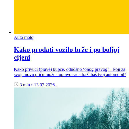
Auto moto
Kako prodati vozilo brže i po boljoj
cijeni
Kako privući (prave) kupce, odnosno ‘onog pravog’ – koji za
svoju novu priču možda upravo sada traži baš tvoj automobil?
3 min
•
13.02.2026.