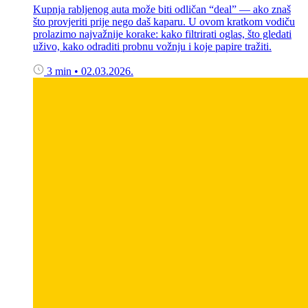
Kupnja rabljenog auta može biti odličan “deal” — ako znaš
što provjeriti prije nego daš kaparu. U ovom kratkom vodiču
prolazimo najvažnije korake: kako filtrirati oglas, što gledati
uživo, kako odraditi probnu vožnju i koje papire tražiti.
3 min
•
02.03.2026.