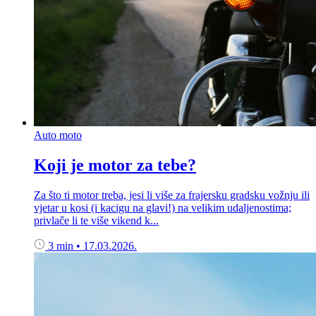
Auto moto
Koji je motor za tebe?
Za što ti motor treba, jesi li više za frajersku gradsku vožnju ili
vjetar u kosi (i kacigu na glavi!) na velikim udaljenostima;
privlače li te više vikend k...
3 min
•
17.03.2026.