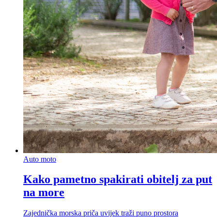
Auto moto
Kako pametno spakirati obitelj za put
na more
Zajednička morska priča uvijek traži puno prostora