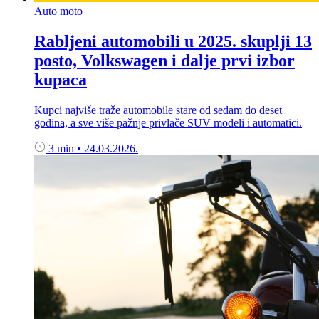
Auto moto
Rabljeni automobili u 2025. skuplji 13
posto, Volkswagen i dalje prvi izbor
kupaca
Kupci najviše traže automobile stare od sedam do deset
godina, a sve više pažnje privlače SUV modeli i automatici.
3 min
•
24.03.2026.