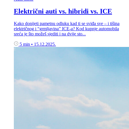
Električni auti vs. hibridi vs. ICE
Kako donijeti pametnu odluku kad ti se sviđa sve – i tišina
električnog i “grmljavina” ICE-a? Kod kupnje automobila
sreća je što možeš sjediti i na dvije sto...
5 min
•
15.12.2025.