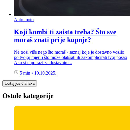
Auto moto
Koji kombi ti zaista treba? Što sve
moraš znati prije kupnje?
Ne troši više nego što moraš - saznaj koje je dostavno vozilo
po tvojoj mjeri i što može olakšati ili zakomplicirati tvoj posao
Ako si u potrazi za dostavnim...
5 min
•
10.10.2025.
Učitaj još članaka
Ostale kategorije