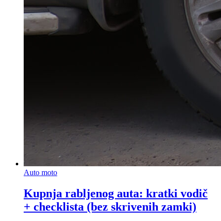
Auto moto
Kupnja rabljenog auta: kratki vodič
+ checklista (bez skrivenih zamki)