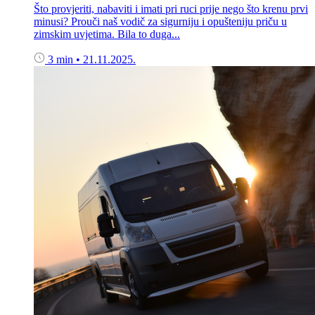
Što provjeriti, nabaviti i imati pri ruci prije nego što krenu prvi
minusi? Prouči naš vodič za sigurniju i opušteniju priču u
zimskim uvjetima. Bila to duga...
3 min
•
21.11.2025.