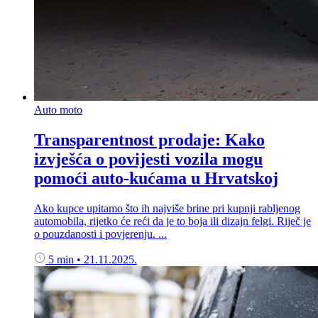
Auto moto
Transparentnost prodaje: Kako
izvješća o povijesti vozila mogu
pomoći auto-kućama u Hrvatskoj
Ako kupce upitamo što ih najviše brine pri kupnji rabljenog
automobila, rijetko će reći da je to boja ili dizajn felgi. Riječ je
o pouzdanosti i povjerenju. ...
5 min
•
21.11.2025.