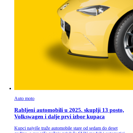
Auto moto
Rabljeni automobili u 2025. skuplji 13 posto,
Volkswagen i dalje prvi izbor kupaca
Kupci najviše traže automobile stare od sedam do deset