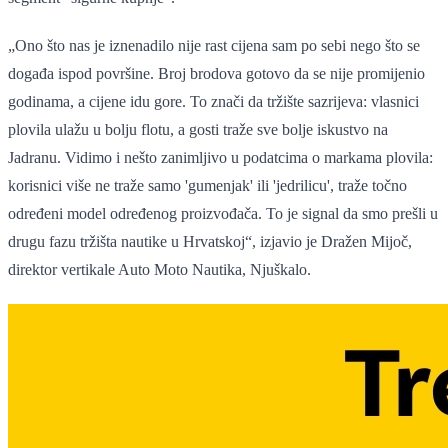
„Ono što nas je iznenadilo nije rast cijena sam po sebi nego što se
događa ispod površine. Broj brodova gotovo da se nije promijenio
godinama, a cijene idu gore. To znači da tržište sazrijeva: vlasnici
plovila ulažu u bolju flotu, a gosti traže sve bolje iskustvo na
Jadranu. Vidimo i nešto zanimljivo u podatcima o markama plovila:
korisnici više ne traže samo 'gumenjak' ili 'jedrilicu', traže točno
određeni model određenog proizvođača. To je signal da smo prešli u
drugu fazu tržišta nautike u Hrvatskoj“, izjavio je Dražen Mijoč,
direktor vertikale Auto Moto Nautika, Njuškalo.