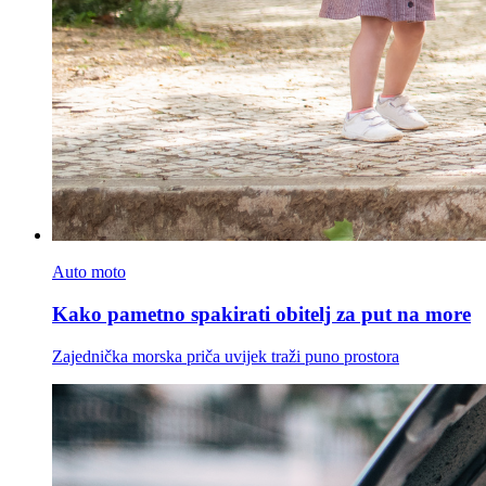
Auto moto
Kako pametno spakirati obitelj za put na more
Zajednička morska priča uvijek traži puno prostora