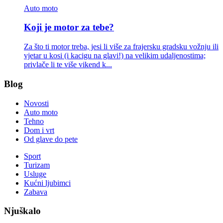
Auto moto
Koji je motor za tebe?
Za što ti motor treba, jesi li više za frajersku gradsku vožnju ili
vjetar u kosi (i kacigu na glavi!) na velikim udaljenostima;
privlače li te više vikend k...
Blog
Novosti
Auto moto
Tehno
Dom i vrt
Od glave do pete
Sport
Turizam
Usluge
Kućni ljubimci
Zabava
Njuškalo