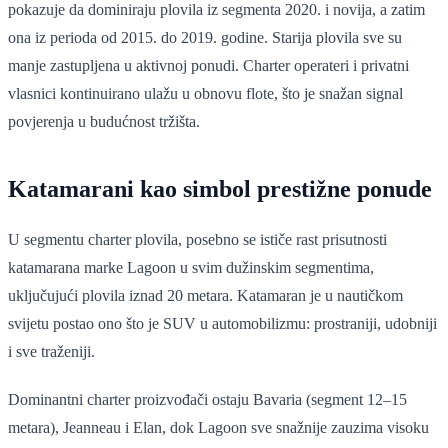
pokazuje da dominiraju plovila iz segmenta 2020. i novija, a zatim
ona iz perioda od 2015. do 2019. godine. Starija plovila sve su
manje zastupljena u aktivnoj ponudi. Charter operateri i privatni
vlasnici kontinuirano ulažu u obnovu flote, što je snažan signal
povjerenja u budućnost tržišta.
Katamarani kao simbol prestižne ponude
U segmentu charter plovila, posebno se ističe rast prisutnosti
katamarana marke Lagoon u svim dužinskim segmentima,
uključujući plovila iznad 20 metara. Katamaran je u nautičkom
svijetu postao ono što je SUV u automobilizmu: prostraniji, udobniji
i sve traženiji.
Dominantni charter proizvođači ostaju Bavaria (segment 12–15
metara), Jeanneau i Elan, dok Lagoon sve snažnije zauzima visoku