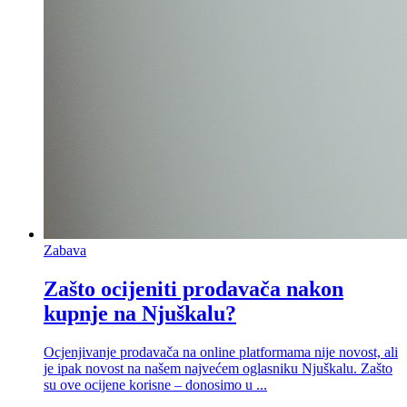
Zabava
Zašto ocijeniti prodavača nakon
kupnje na Njuškalu?
Ocjenjivanje prodavača na online platformama nije novost, ali
je ipak novost na našem najvećem oglasniku Njuškalu. Zašto
su ove ocijene korisne – donosimo u ...