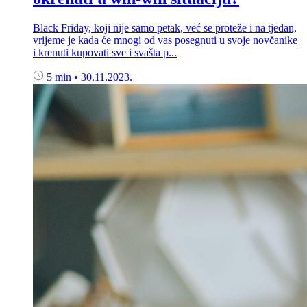
Black Friday, koji nije samo petak, već se proteže i na tjedan,
vrijeme je kada će mnogi od vas posegnuti u svoje novčanike
i krenuti kupovati sve i svašta p...
5 min
•
30.11.2023.