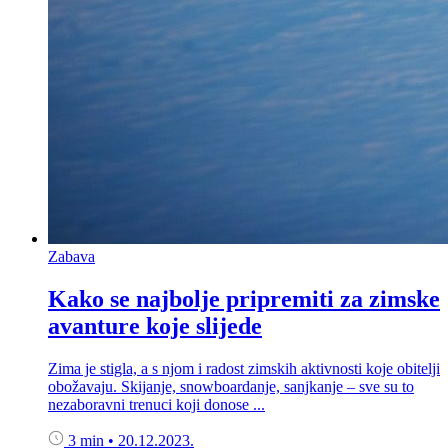
Zabava
Kako se najbolje pripremiti za zimske
avanture koje slijede
Zima je stigla, a s njom i radost zimskih aktivnosti koje obitelji
obožavaju. Skijanje, snowboardanje, sanjkanje – sve su to
nezaboravni trenuci koji donose ...
3 min
•
20.12.2023.