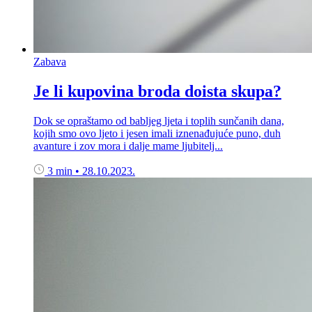
Zabava
Je li kupovina broda doista skupa?
Dok se opraštamo od babljeg ljeta i toplih sunčanih dana,
kojih smo ovo ljeto i jesen imali iznenađujuće puno, duh
avanture i zov mora i dalje mame ljubitelj...
3 min
•
28.10.2023.