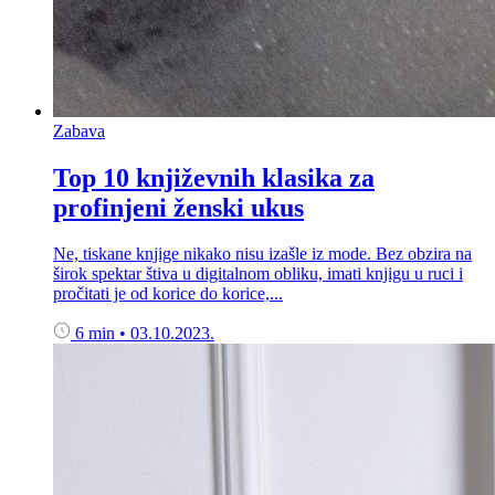
Zabava
Top 10 književnih klasika za
profinjeni ženski ukus
Ne, tiskane knjige nikako nisu izašle iz mode. Bez obzira na
širok spektar štiva u digitalnom obliku, imati knjigu u ruci i
pročitati je od korice do korice,...
6 min
•
03.10.2023.