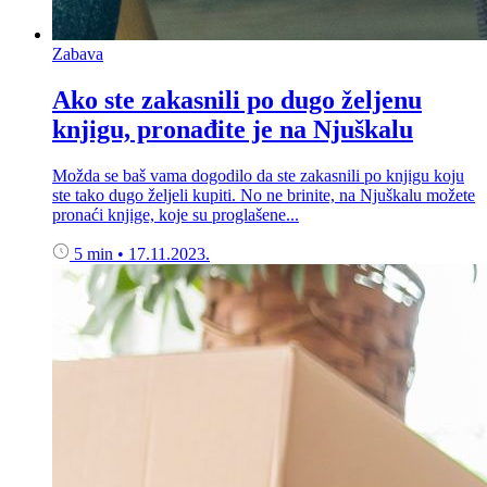
Zabava
Ako ste zakasnili po dugo željenu
knjigu, pronađite je na Njuškalu
Možda se baš vama dogodilo da ste zakasnili po knjigu koju
ste tako dugo željeli kupiti. No ne brinite, na Njuškalu možete
pronaći knjige, koje su proglašene...
5 min
•
17.11.2023.