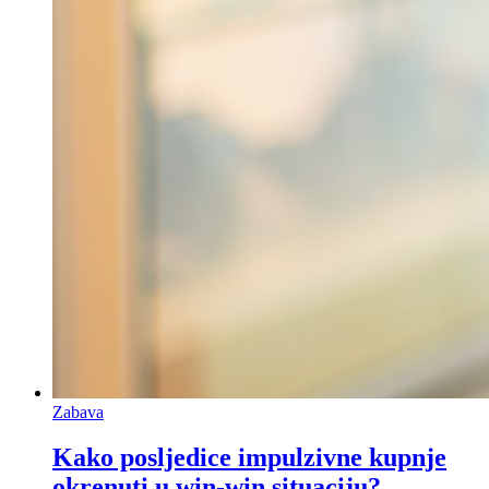
Zabava
Kako posljedice impulzivne kupnje
okrenuti u win-win situaciju?