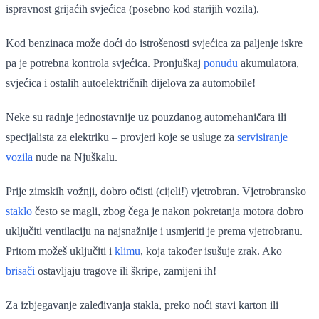
ispravnost grijaćih svjećica (posebno kod starijih vozila).
Kod benzinaca može doći do istrošenosti svjećica za paljenje iskre
pa je potrebna kontrola svjećica. Pronjuškaj
ponudu
akumulatora,
svjećica i ostalih autoelektričnih dijelova za automobile!
Neke su radnje jednostavnije uz pouzdanog automehaničara ili
specijalista za elektriku – provjeri koje se usluge za
servisiranje
vozila
nude na Njuškalu.
Prije zimskih vožnji, dobro očisti (cijeli!) vjetrobran. Vjetrobransko
staklo
često se magli, zbog čega je nakon pokretanja motora dobro
uključiti ventilaciju na najsnažnije i usmjeriti je prema vjetrobranu.
Pritom možeš uključiti i
klimu
, koja također isušuje zrak. Ako
brisači
ostavljaju tragove ili škripe, zamijeni ih!
Za izbjegavanje zaleđivanja stakla, preko noći stavi karton ili