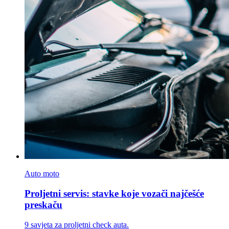
Auto moto
Proljetni servis: stavke koje vozači najčešće
preskaču
9 savjeta za proljetni check auta.