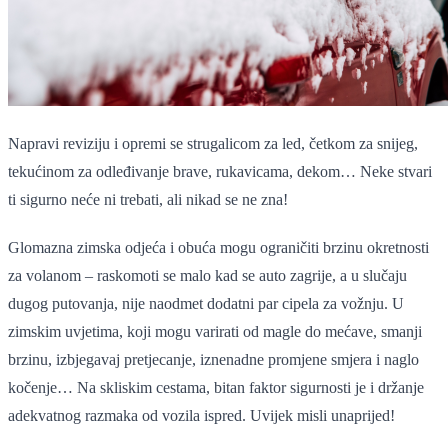
Napravi reviziju i opremi se strugalicom za led, četkom za snijeg,
tekućinom za odleđivanje brave, rukavicama, dekom… Neke stvari
ti sigurno neće ni trebati, ali nikad se ne zna!
Glomazna zimska odjeća i obuća mogu ograničiti brzinu okretnosti
za volanom – raskomoti se malo kad se auto zagrije, a u slučaju
dugog putovanja, nije naodmet dodatni par cipela za vožnju. U
zimskim uvjetima, koji mogu varirati od magle do mećave, smanji
brzinu, izbjegavaj pretjecanje, iznenadne promjene smjera i naglo
kočenje… Na skliskim cestama, bitan faktor sigurnosti je i držanje
adekvatnog razmaka od vozila ispred. Uvijek misli unaprijed!