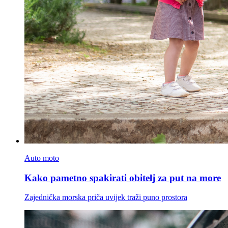
Auto moto
Kako pametno spakirati obitelj za put na more
Zajednička morska priča uvijek traži puno prostora