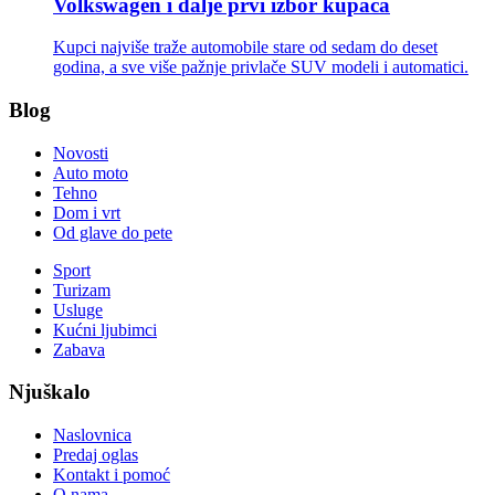
Volkswagen i dalje prvi izbor kupaca
Kupci najviše traže automobile stare od sedam do deset
godina, a sve više pažnje privlače SUV modeli i automatici.
Blog
Novosti
Auto moto
Tehno
Dom i vrt
Od glave do pete
Sport
Turizam
Usluge
Kućni ljubimci
Zabava
Njuškalo
Naslovnica
Predaj oglas
Kontakt i pomoć
O nama