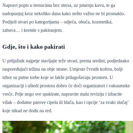
Napravi popis u trenucima bez stresa, uz jutarnju kavu, te ga
nadopunjuj kroz nekoliko dana kako nešto važno ne bi promaklo.
Podijeli stvari po kategorijama – odjeća, obuća, kozmetika,
zabava… i krenite s pakiranjem.
Gdje, što i kako pakirati
U prtljažnik najprije stavljajte teže stvari, prema sredini, podjednako
raspoređujući težinu na obje strane. Umjesto čvrstih kofera, bolji
izbor su putne torbe koje se lakše prilagošavaju prostoru. U
organizaciji i uštedi prostora dobro će doći organizatori i vakuumske
vreće. Prije nego sve spakirate, napravite malu reviziju i izbacite
višak – dodatne parove cipela ili hlača, kao i opcije ‘za svaki slučaj’
koje nikad ne dođu na red.