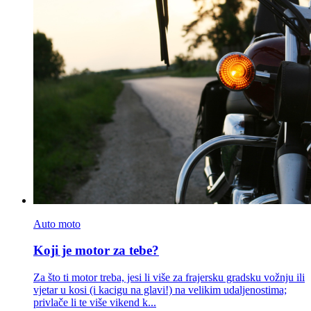
Auto moto
Koji je motor za tebe?
Za što ti motor treba, jesi li više za frajersku gradsku vožnju ili
vjetar u kosi (i kacigu na glavi!) na velikim udaljenostima;
privlače li te više vikend k...