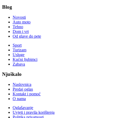
Blog
Novosti
Auto moto
Tehno
Dom i vrt
Od glave do pete
Sport
Turizam
Usluge
Kućni ljubimci
Zabava
Njuškalo
Naslovnica
Predaj oglas
Kontakt i pomoć
O nama
Oglašavanje
Uvjeti i pravila korištenja
Politika privatnosti