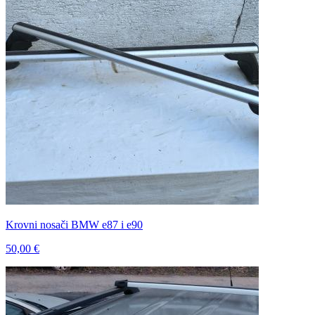
Krovni nosači BMW e87 i e90
50,00 €