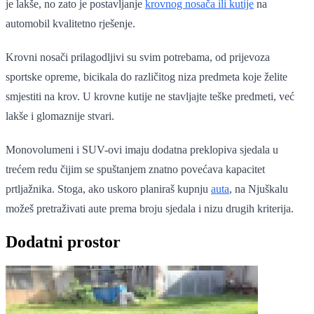
je lakše, no zato je postavljanje
krovnog nosača ili kutije
na
automobil kvalitetno rješenje.
Krovni nosači prilagodljivi su svim potrebama, od prijevoza
sportske opreme, bicikala do različitog niza predmeta koje želite
smjestiti na krov. U krovne kutije ne stavljajte teške predmeti, već
lakše i glomaznije stvari.
Monovolumeni i SUV-ovi imaju dodatna preklopiva sjedala u
trećem redu čijim se spuštanjem znatno povećava kapacitet
prtljažnika. Stoga, ako uskoro planiraš kupnju
auta
, na Njuškalu
možeš pretraživati aute prema broju sjedala i nizu drugih kriterija.
Dodatni prostor