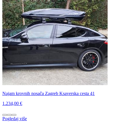
Najam krovnih nosača Zagreb Ksaverska cesta 41
1.234,00 €
Pogledaj više