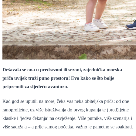
Dešavala se ona u predsezoni ili sezoni, zajednička morska
priča uvijek traži puno prostora! Evo kako se što bolje
pripremiti za sljedeću avanturu.
Kad god se uputili na more, čeka vas neka obiteljska priča: od one
ranoproljetne, uz više istraživanja do prvog kupanja te (pred)ljetne
klasike i ‘jedva čekanja’ na osvježenje. Više putnika, više scenarija i
više sadržaja – a prije samog početka, važno je pametno se spakirati.