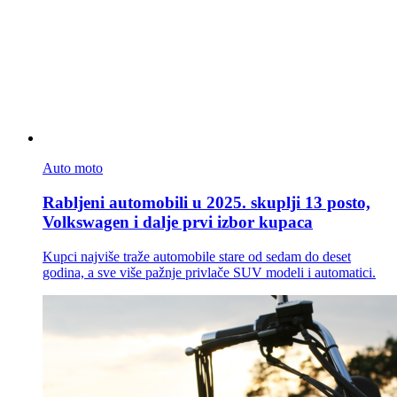
Auto moto
Rabljeni automobili u 2025. skuplji 13 posto,
Volkswagen i dalje prvi izbor kupaca
Kupci najviše traže automobile stare od sedam do deset
godina, a sve više pažnje privlače SUV modeli i automatici.