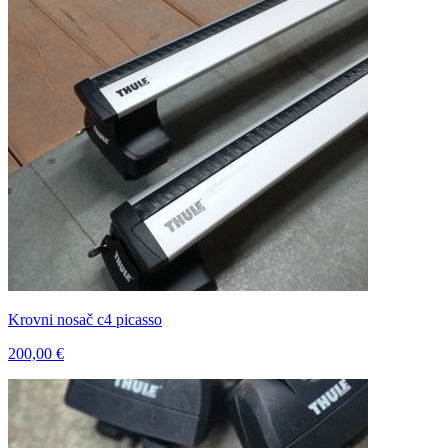
Krovni nosač c4 picasso
200,00 €