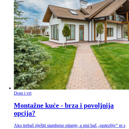
Dom i vrt
Montažne kuće - brza i povoljnija
opcija?
Ako trebaš riješiti stambeno pitanje, a nisi baš „rastezljiv“ ni s