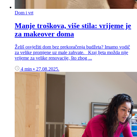
Dom i vrt
Manje troškova, više stila: vrijeme je
za makeover doma
Želiš osvježiti dom bez prekoračenja budžeta? Imamo vodič
za velike promjene uz male zahvate. Kraj ljeta možda nije
vrijeme za velike renovacije, što zbog ...
4 min
•
27.08.2025.