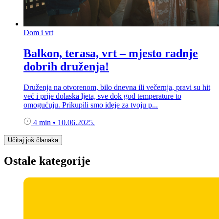
Dom i vrt
Balkon, terasa, vrt – mjesto radnje
dobrih druženja!
Druženja na otvorenom, bilo dnevna ili večernja, pravi su hit
već i prije dolaska ljeta, sve dok god temperature to
omogućuju. Prikupili smo ideje za tvoju p...
4 min
•
10.06.2025.
Učitaj još članaka
Ostale kategorije