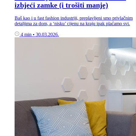
izbjeći zamke (i trošiti manje)
Baš kao i u fast fashion industriji, preplavljeni smo privlačnim
detaljima za dom, a ‘nisku’ cijenu na kraju ipak plaćamo svi.
4 min
•
30.03.2026.