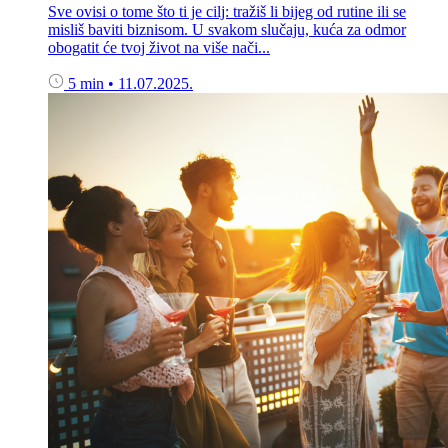
Sve ovisi o tome što ti je cilj: tražiš li bijeg od rutine ili se
misliš baviti biznisom. U svakom slučaju, kuća za odmor
obogatit će tvoj život na više nači...
5 min
•
11.07.2025.