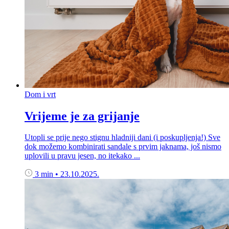
Dom i vrt
Vrijeme je za grijanje
Utopli se prije nego stignu hladniji dani (i poskupljenja!) Sve
dok možemo kombinirati sandale s prvim jaknama, još nismo
uplovili u pravu jesen, no itekako ...
3 min
•
23.10.2025.