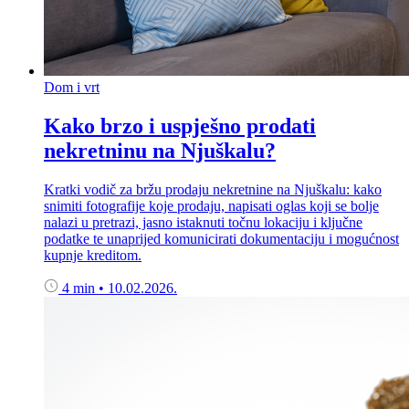
Dom i vrt
Kako brzo i uspješno prodati
nekretninu na Njuškalu?
Kratki vodič za bržu prodaju nekretnine na Njuškalu: kako
snimiti fotografije koje prodaju, napisati oglas koji se bolje
nalazi u pretrazi, jasno istaknuti točnu lokaciju i ključne
podatke te unaprijed komunicirati dokumentaciju i mogućnost
kupnje kreditom.
4 min
•
10.02.2026.