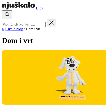
Blog
Njuškalo blog
/
Dom i vrt
Dom i vrt