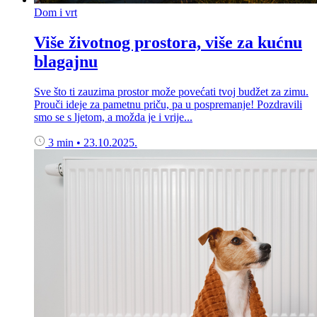
Dom i vrt
Više životnog prostora, više za kućnu
blagajnu
Sve što ti zauzima prostor može povećati tvoj budžet za zimu.
Prouči ideje za pametnu priču, pa u pospremanje! Pozdravili
smo se s ljetom, a možda je i vrije...
3 min
•
23.10.2025.