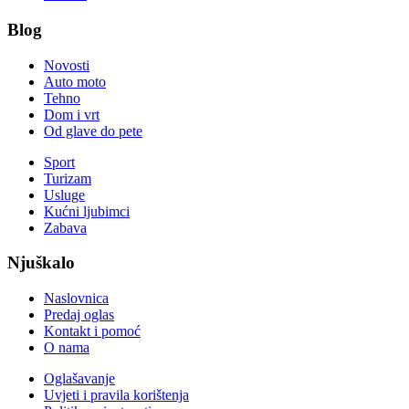
Blog
Novosti
Auto moto
Tehno
Dom i vrt
Od glave do pete
Sport
Turizam
Usluge
Kućni ljubimci
Zabava
Njuškalo
Naslovnica
Predaj oglas
Kontakt i pomoć
O nama
Oglašavanje
Uvjeti i pravila korištenja