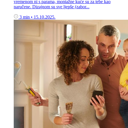
vremenom ni s parama, montažne kuće su za tebe kao
naručene. Dizajnom su sve ljepše (zabor...
3 min
•
15.10.2025.