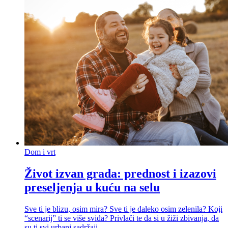
Dom i vrt
Život izvan grada: prednost i izazovi
preseljenja u kuću na selu
Sve ti je blizu, osim mira? Sve ti je daleko osim zelenila? Koji
“scenarij” ti se više sviđa? Privlači te da si u žiži zbivanja, da
su ti svi urbani sadržaji...