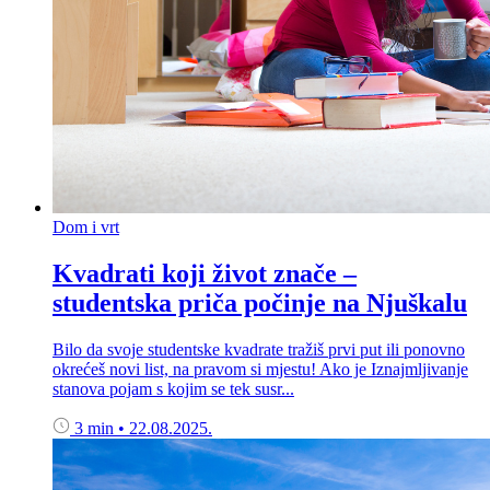
Dom i vrt
Kvadrati koji život znače –
studentska priča počinje na Njuškalu
Bilo da svoje studentske kvadrate tražiš prvi put ili ponovno
okrećeš novi list, na pravom si mjestu! Ako je Iznajmljivanje
stanova pojam s kojim se tek susr...
3 min
•
22.08.2025.