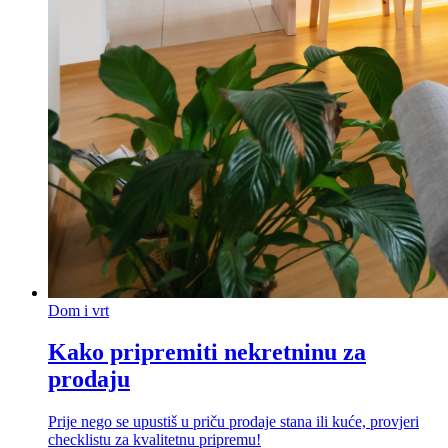
Dom i vrt
Kako pripremiti nekretninu za
prodaju
Prije nego se upustiš u priču prodaje stana ili kuće, provjeri
checklistu za kvalitetnu pripremu!