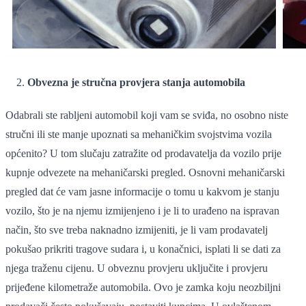
Obvezna je stručna provjera stanja automobila
Odabrali ste rabljeni automobil koji vam se sviđa, no osobno niste
stručni ili ste manje upoznati sa mehaničkim svojstvima vozila
općenito? U tom slučaju zatražite od prodavatelja da vozilo prije
kupnje odvezete na mehaničarski pregled. Osnovni mehaničarski
pregled dat će vam jasne informacije o tomu u kakvom je stanju
vozilo, što je na njemu izmijenjeno i je li to urađeno na ispravan
način, što sve treba naknadno izmijeniti, je li vam prodavatelj
pokušao prikriti tragove sudara i, u konačnici, isplati li se dati za
njega traženu cijenu. U obveznu provjeru uključite i provjeru
prijeđene kilometraže automobila. Ovo je zamka koju neozbiljni