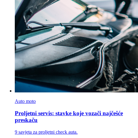
Auto moto
Proljetni servis: stavke koje vozači najčešće
preskaču
9 savjeta za proljetni check auta.