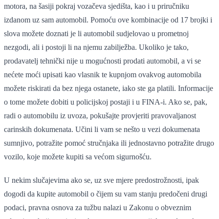
motora, na šasiji pokraj vozačeva sjedišta, kao i u priručniku
izdanom uz sam automobil. Pomoću ove kombinacije od 17 brojki i
slova možete doznati je li automobil sudjelovao u prometnoj
nezgodi, ali i postoji li na njemu zabilježba. Ukoliko je tako,
prodavatelj tehnički nije u mogućnosti prodati automobil, a vi se
nećete moći upisati kao vlasnik te kupnjom ovakvog automobila
možete riskirati da bez njega ostanete, iako ste ga platili. Informacije
o tome možete dobiti u policijskoj postaji i u FINA-i. Ako se, pak,
radi o automobilu iz uvoza, pokušajte provjeriti pravovaljanost
carinskih dokumenata. Učini li vam se nešto u vezi dokumenata
sumnjivo, potražite pomoć stručnjaka ili jednostavno potražite drugo
vozilo, koje možete kupiti sa većom sigurnošću.
U nekim slučajevima ako se, uz sve mjere predostrožnosti, ipak
dogodi da kupite automobil o čijem su vam stanju predočeni drugi
podaci, pravna osnova za tužbu nalazi u Zakonu o obveznim