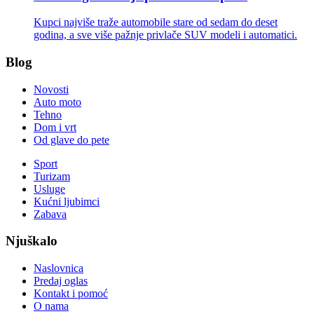
Kupci najviše traže automobile stare od sedam do deset
godina, a sve više pažnje privlače SUV modeli i automatici.
Blog
Novosti
Auto moto
Tehno
Dom i vrt
Od glave do pete
Sport
Turizam
Usluge
Kućni ljubimci
Zabava
Njuškalo
Naslovnica
Predaj oglas
Kontakt i pomoć
O nama