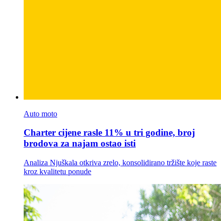
Auto moto
Charter cijene rasle 11% u tri godine, broj
brodova za najam ostao isti
Analiza Njuškala otkriva zrelo, konsolidirano tržište koje raste
kroz kvalitetu ponude