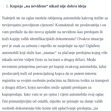
Kupnja „na neviđeno“ nikad nije dobra ideja
Naletjeli ste na oglas modela rabljenog automobila kakvog tražite sa
nevjerojatno povoljnom cijenom? Kontaktirali ste prodavatelja i on
vam predlaže da dio novca uplatite na neviđeno kao predujam ili
traži kopiju vaših identifikacijskih dokumenata? Ovakva situacija
prvi je znak za uzbunu i nipošto ne nasjedajte na nju! Oglašeni
automobili koji služe kao „mamac“ za plaćanje predujma kojeg više
nikada nećete vidjeti često su locirani u drugoj državi. Među
recentnim primjerima prevare pri kupnji ovakvog automobila, lažni
prodavatelj traži od potencijalnog kupca da se putem intereta
registrira sa svojim osobnim podacima na fiktivnu tvrtku za transport
u drugoj državi, kojoj navodno može uplatiti predujam za
kupoprodaju. Iako vam se po opisu i cijeni automobila ovaj oglas
čini primamljivijim od ostalih, nipošto ne pristajte na slanje vaših
osobnih dokumenata bilo kome niti uplaćivanje predujma „na