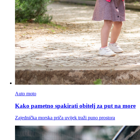
Auto moto
Kako pametno spakirati obitelj za put na more
Zajednička morska priča uvijek traži puno prostora