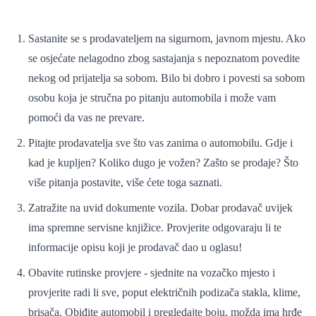
Sastanite se s prodavateljem na sigurnom, javnom mjestu. Ako
se osjećate nelagodno zbog sastajanja s nepoznatom povedite
nekog od prijatelja sa sobom. Bilo bi dobro i povesti sa sobom
osobu koja je stručna po pitanju automobila i može vam
pomoći da vas ne prevare.
Pitajte prodavatelja sve što vas zanima o automobilu. Gdje i
kad je kupljen? Koliko dugo je vožen? Zašto se prodaje? Što
više pitanja postavite, više ćete toga saznati.
Zatražite na uvid dokumente vozila. Dobar prodavač uvijek
ima spremne servisne knjižice. Provjerite odgovaraju li te
informacije opisu koji je prodavač dao u oglasu!
Obavite rutinske provjere - sjednite na vozačko mjesto i
provjerite radi li sve, poput električnih podizača stakla, klime,
brisača. Obiđite automobil i pregledajte boju, možda ima hrđe