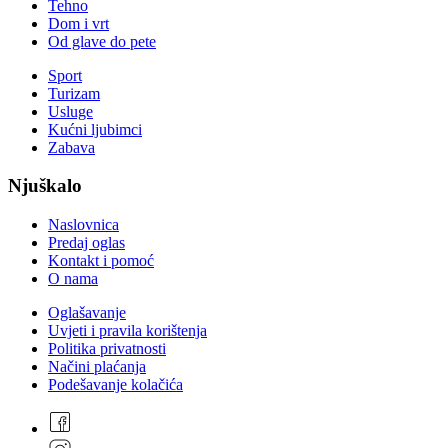
Tehno
Dom i vrt
Od glave do pete
Sport
Turizam
Usluge
Kućni ljubimci
Zabava
Njuškalo
Naslovnica
Predaj oglas
Kontakt i pomoć
O nama
Oglašavanje
Uvjeti i pravila korištenja
Politika privatnosti
Načini plaćanja
Podešavanje kolačića