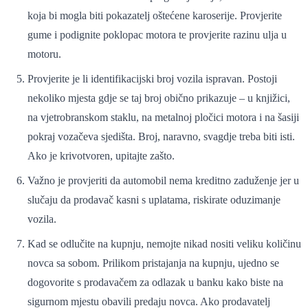
koja bi mogla biti pokazatelj oštećene karoserije. Provjerite
gume i podignite poklopac motora te provjerite razinu ulja u
motoru.
Provjerite je li identifikacijski broj vozila ispravan. Postoji
nekoliko mjesta gdje se taj broj obično prikazuje – u knjižici,
na vjetrobranskom staklu, na metalnoj pločici motora i na šasiji
pokraj vozačeva sjedišta. Broj, naravno, svagdje treba biti isti.
Ako je krivotvoren, upitajte zašto.
Važno je provjeriti da automobil nema kreditno zaduženje jer u
slučaju da prodavač kasni s uplatama, riskirate oduzimanje
vozila.
Kad se odlučite na kupnju, nemojte nikad nositi veliku količinu
novca sa sobom. Prilikom pristajanja na kupnju, ujedno se
dogovorite s prodavačem za odlazak u banku kako biste na
sigurnom mjestu obavili predaju novca. Ako prodavatelj