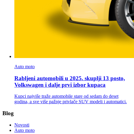
Auto moto
Rabljeni automobili u 2025. skuplji 13 posto,
Volkswagen i dalje prvi izbor kupaca
Kupci najviše traže automobile stare od sedam do deset
godina, a sve više pažnje privlače SUV modeli i automatici.
Blog
Novosti
Auto moto