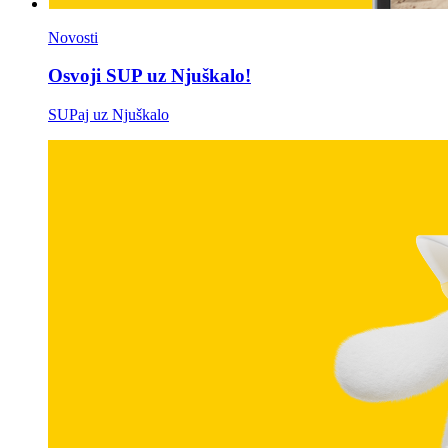
Novosti
Osvoji SUP uz Njuškalo!
SUPaj uz Njuškalo