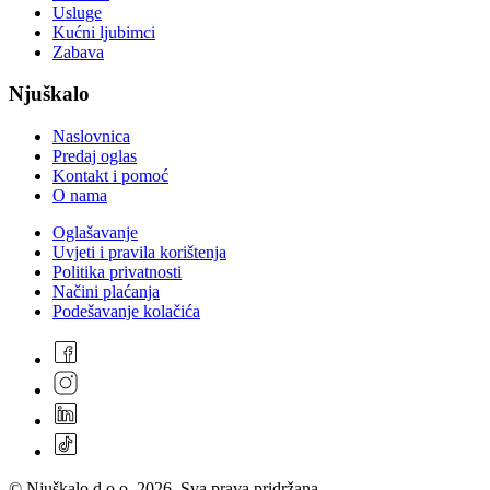
Usluge
Kućni ljubimci
Zabava
Njuškalo
Naslovnica
Predaj oglas
Kontakt i pomoć
O nama
Oglašavanje
Uvjeti i pravila korištenja
Politika privatnosti
Načini plaćanja
Podešavanje kolačića
© Njuškalo d.o.o. 2026. Sva prava pridržana.