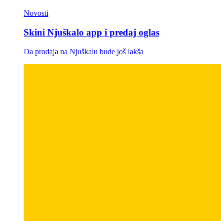
Novosti
Skini Njuškalo app i predaj oglas
Da prodaja na Njuškalu bude još lakša