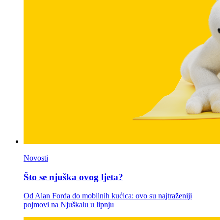
Novosti
Što se njuška ovog ljeta?
Od Alan Forda do mobilnih kućica: ovo su najtraženiji
pojmovi na Njuškalu u lipnju