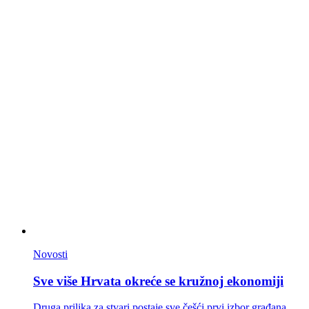
Novosti
Sve više Hrvata okreće se kružnoj ekonomiji
Druga prilika za stvari postaje sve češći prvi izbor građana