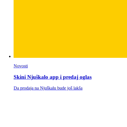
Novosti
Skini Njuškalo app i predaj oglas
Da prodaja na Njuškalu bude još lakša