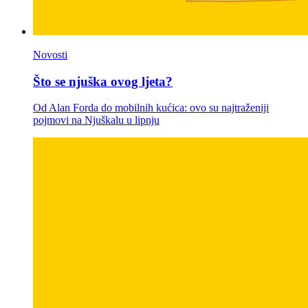
Novosti
Što se njuška ovog ljeta?
Od Alan Forda do mobilnih kućica: ovo su najtraženiji
pojmovi na Njuškalu u lipnju