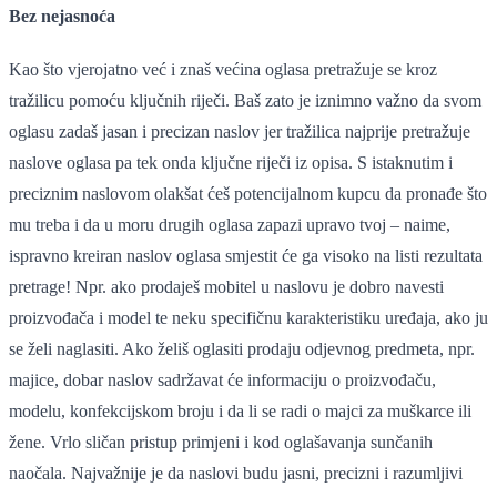
Bez nejasnoća
Kao što vjerojatno već i znaš većina oglasa pretražuje se kroz
tražilicu pomoću ključnih riječi. Baš zato je iznimno važno da svom
oglasu zadaš jasan i precizan naslov jer tražilica najprije pretražuje
naslove oglasa pa tek onda ključne riječi iz opisa. S istaknutim i
preciznim naslovom olakšat ćeš potencijalnom kupcu da pronađe što
mu treba i da u moru drugih oglasa zapazi upravo tvoj – naime,
ispravno kreiran naslov oglasa smjestit će ga visoko na listi rezultata
pretrage! Npr. ako prodaješ mobitel u naslovu je dobro navesti
proizvođača i model te neku specifičnu karakteristiku uređaja, ako ju
se želi naglasiti. Ako želiš oglasiti prodaju odjevnog predmeta, npr.
majice, dobar naslov sadržavat će informaciju o proizvođaču,
modelu, konfekcijskom broju i da li se radi o majci za muškarce ili
žene. Vrlo sličan pristup primjeni i kod oglašavanja sunčanih
naočala. Najvažnije je da naslovi budu jasni, precizni i razumljivi