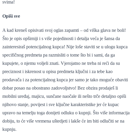
svima!
Opiši sve
A kad kreneš opisivati svoj oglas zapamti – od viška glava ne boli!
Što je opis opširniji i s više pojedinosti i detalja veća je šansa da
zainteresiraš potencijalnog kupca! Nije loše staviti se u ulogu kupca
specifičnog predmeta pa razmisliti o tome što bi i sami, da ga
kupujete, o njemu voljeli znati. Vjerojatno ne treba ni reći da su
preciznost i iskrenost u opisu predmeta ključni i za tebe kao
prodavača i za potencijalnog kupca jer samo je tako moguće obaviti
dobar posao na obostrano zadovoljstvo! Bez obzira prodaješ li
mobilni uređaj, majicu, sunčane naočale ili nešto trče detaljno opiši
njihovo stanje, povijest i sve ključne karakteristike jer će kupac
upravo na temelju toga donijeti odluku o kupnji. Što više informacija
dobiju, to će više vremena uštedjeti i lakše će im biti odlučiti se na
kupnju.