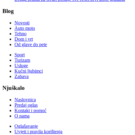
Blog
Novosti
Auto moto
Tehno
Dom i vrt
Od glave do pete
Sport
Turizam
Usluge
Kućni ljubimci
Zabava
Njuškalo
Naslovnica
Predaj oglas
Kontakt i pomoć
O nama
Oglašavanje
Uvjeti i pravila korištenja