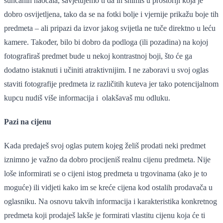
sunčanih naočala, savjetujemo ti da ih snimiš u prostoriji koja je
dobro osvijetljena, tako da se na fotki bolje i vjernije prikažu boje tih
predmeta – ali pripazi da izvor jakog svijetla ne tuče direktno u leću
kamere. Također, bilo bi dobro da podloga (ili pozadina) na kojoj
fotografiraš predmet bude u nekoj kontrastnoj boji, što će ga
dodatno istaknuti i učiniti atraktivnijim. I ne zaboravi u svoj oglas
staviti fotografije predmeta iz različitih kuteva jer tako potencijalnom
kupcu nudiš više informacija i olakšavaš mu odluku.
Pazi na cijenu
Kada predaješ svoj oglas putem kojeg želiš prodati neki predmet
iznimno je važno da dobro procijeniš realnu cijenu predmeta. Nije
loše informirati se o cijeni istog predmeta u trgovinama (ako je to
moguće) ili vidjeti kako im se kreće cijena kod ostalih prodavača u
oglasniku. Na osnovu takvih informacija i karakteristika konkretnog
predmeta koji prodaješ lakše je formirati vlastitu cijenu koja će ti