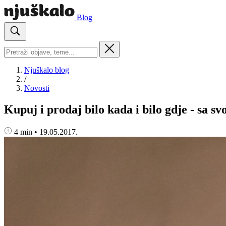
Blog
Njuškalo blog
/
Novosti
Kupuj i prodaj bilo kada i bilo gdje - sa sv
4 min
•
19.05.2017.