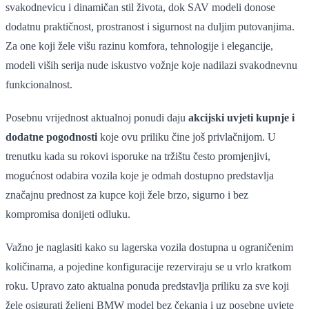
svakodnevicu i dinamičan stil života, dok SAV modeli donose
dodatnu praktičnost, prostranost i sigurnost na duljim putovanjima.
Za one koji žele višu razinu komfora, tehnologije i elegancije,
modeli viših serija nude iskustvo vožnje koje nadilazi svakodnevnu
funkcionalnost.
Posebnu vrijednost aktualnoj ponudi daju
akcijski uvjeti kupnje i
dodatne pogodnosti
koje ovu priliku čine još privlačnijom. U
trenutku kada su rokovi isporuke na tržištu često promjenjivi,
mogućnost odabira vozila koje je odmah dostupno predstavlja
značajnu prednost za kupce koji žele brzo, sigurno i bez
kompromisa donijeti odluku.
Važno je naglasiti kako su lagerska vozila dostupna u ograničenim
količinama, a pojedine konfiguracije rezerviraju se u vrlo kratkom
roku. Upravo zato aktualna ponuda predstavlja priliku za sve koji
žele osigurati željeni BMW model bez čekanja i uz posebne uvjete