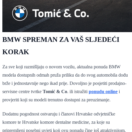
BMW SPREMAN ZA VAŠ SLJEDEĆI
KORAK
Za sve koji razmišljaju o novom vozilu, aktualna ponuda BMW
modela dostupnih odmah pruža priliku da do svog automobila dođu
brže i jednostavnije nego ikad prije. Dovoljno je posjetiti prodajno-
servisne centre tvrtke
Tomić & Co
. ili istražiti
ponudu online
i
provjeriti koji su modeli trenutno dostupni za preuzimanje.
Dodatnu pogodnost ostvaruju i članovi Hrvatske odvjetničke
komore te Hrvatske komore dentalne medicine, za koje su
pripremljeni posebni uvjeti koji ovu ponudu čine još atraktivnijom.