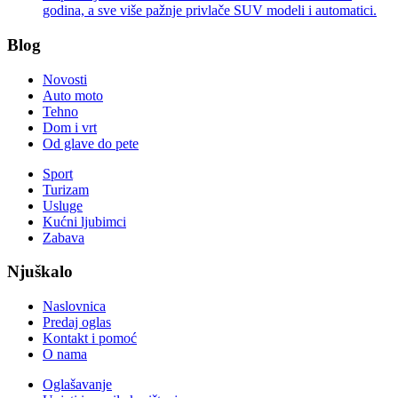
godina, a sve više pažnje privlače SUV modeli i automatici.
Blog
Novosti
Auto moto
Tehno
Dom i vrt
Od glave do pete
Sport
Turizam
Usluge
Kućni ljubimci
Zabava
Njuškalo
Naslovnica
Predaj oglas
Kontakt i pomoć
O nama
Oglašavanje