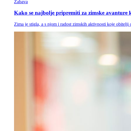
Zabava
Kako se najbolje pripremiti za zimske avanture k
Zima je stigla, a s njom i radost zimskih aktivnosti koje obitelj