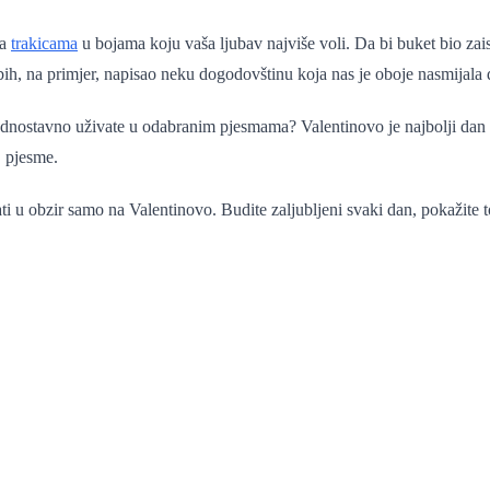
ga
trakicama
u bojama koju vaša ljubav najviše voli. Da bi buket bio za
a bih, na primjer, napisao neku dogodovštinu koja nas je oboje nasmijala
jednostavno uživate u odabranim pjesmama? Valentinovo je najbolji dan
" pjesme.
i u obzir samo na Valentinovo. Budite zaljubljeni svaki dan, pokažite to