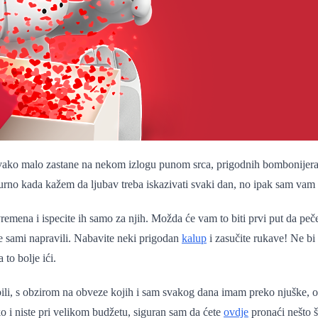
ko malo zastane na nekom izlogu punom srca, prigodnih bombonijera il
rno kada kažem da ljubav treba iskazivati svaki dan, no ipak sam vam 
mena i ispecite ih samo za njih. Možda će vam to biti prvi put da pečete
te sami napravili. Nabavite neki prigodan
kalup
i zasučite rukave! Ne bi
to bolje ići.
ili, s obzirom na obveze kojih i sam svakog dana imam preko njuške, ov
o i niste pri velikom budžetu, siguran sam da ćete
ovdje
pronaći nešto š