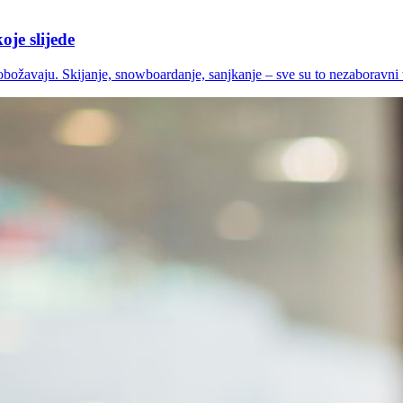
oje slijede
i obožavaju. Skijanje, snowboardanje, sanjkanje – sve su to nezaboravni t