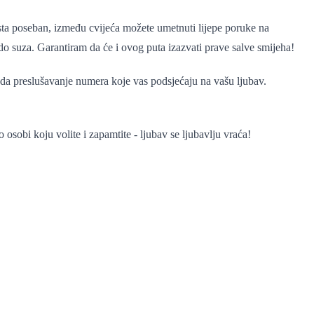
ista poseban, između cvijeća možete umetnuti lijepe poruke na
 do suza. Garantiram da će i ovog puta izazvati prave salve smijeha!
 da preslušavanje numera koje vas podsjećaju na vašu ljubav.
 osobi koju volite i zapamtite - ljubav se ljubavlju vraća!