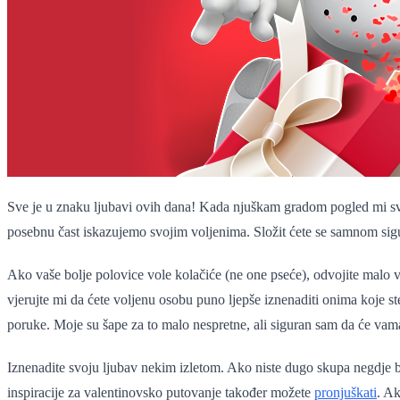
Sve je u znaku ljubavi ovih dana! Kada njuškam gradom pogled mi sva
posebnu čast iskazujemo svojim voljenima. Složit ćete se samnom sigu
Ako vaše bolje polovice vole kolačiće (ne one pseće), odvojite malo vre
vjerujte mi da ćete voljenu osobu puno ljepše iznenaditi onima koje s
poruke. Moje su šape za to malo nespretne, ali siguran sam da će vama 
Iznenadite svoju ljubav nekim izletom. Ako niste dugo skupa negdje b
inspiracije za valentinovsko putovanje također možete
pronjuškati
. Ak