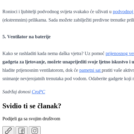
Ronioci i ljubitelji podvodnog svijeta svakako će uživati u
podvodnoj
(ekstremnim) prilikama. Sada možete zabilježiti predivne trenutke pri
5. Ventilator na baterije
Kako se rashladiti kada nema daška vjetra? Uz pomoć
prijenosnog ven
gadgeta za ljetovanje, možete unaprijediti svoje ljetno iskustvo i
hladite prijenosnim ventilatorom, dok će
pametni sat
pratiti vaše akti
snimanje nevjerojatnih trenutaka pod vodom. Odaberite gadgete koji
Sadržaj donosi
CroPC
Svidio ti se članak?
Podijeli ga sa svojim društvom