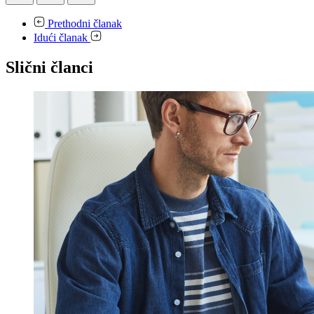
Prethodni članak
Idući članak
Slični članci