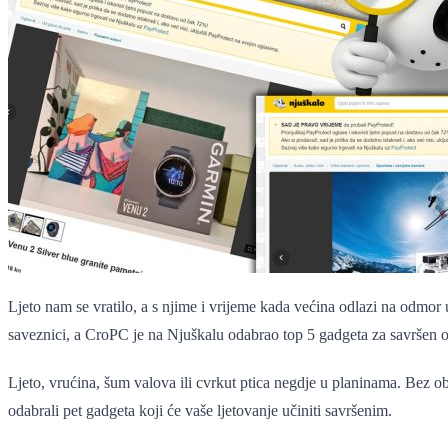
Ljeto nam se vratilo, a s njime i vrijeme kada većina odlazi na odmor uz
saveznici, a CroPC je na Njuškalu odabrao top 5 gadgeta za savršen
Ljeto, vrućina, šum valova ili cvrkut ptica negdje u planinama. Bez ob
odabrali pet gadgeta koji će vaše ljetovanje učiniti savršenim.