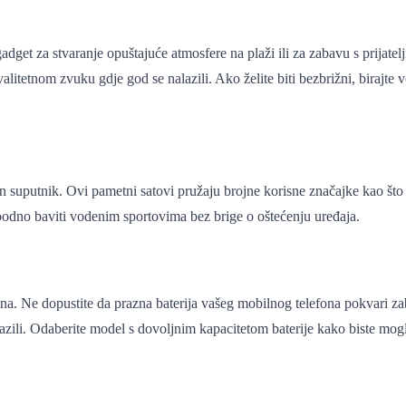
gadget za stvaranje opuštajuće atmosfere na plaži ili za zabavu s prija
litetnom zvuku gdje god se nalazili. Ako želite biti bezbrižni, birajte 
an suputnik. Ovi pametni satovi pružaju brojne korisne značajke kao što
bodno baviti vodenim sportovima bez brige o oštećenju uređaja.
ona. Ne dopustite da prazna baterija vašeg mobilnog telefona pokvari z
zili. Odaberite model s dovoljnim kapacitetom baterije kako biste mogli