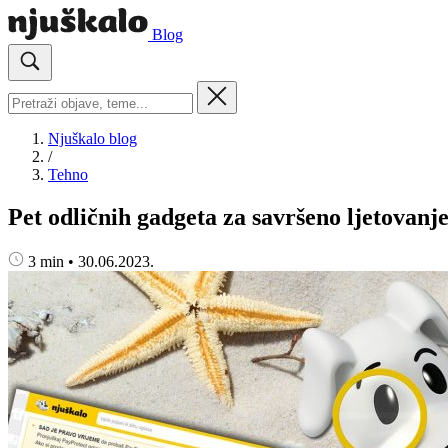
Blog
Njuškalo blog
/
Tehno
Pet odličnih gadgeta za savršeno ljetovanj
3 min
•
30.06.2023.