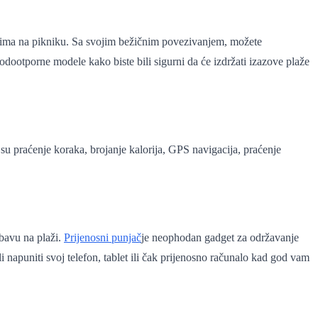
teljima na pikniku. Sa svojim bežičnim povezivanjem, možete
vodootporne modele kako biste bili sigurni da će izdržati izazove plaže
 su praćenje koraka, brojanje kalorija, GPS navigacija, praćenje
abavu na plaži.
Prijenosni punjač
je neophodan gadget za održavanje
 napuniti svoj telefon, tablet ili čak prijenosno računalo kad god vam