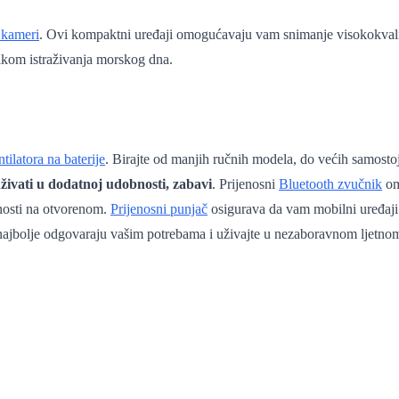
 kameri
. Ovi kompaktni uređaji omogućavaju vam snimanje visokokvalit
likom istraživanja morskog dna.
tilatora na baterije
. Birajte od manjih ručnih modela, do većih samostoj
 uživati u dodatnoj udobnosti, zabavi
. Prijenosni
Bluetooth zvučnik
om
vnosti na otvorenom.
Prijenosni punjač
osigurava da vam mobilni uređaji
 najbolje odgovaraju vašim potrebama i uživajte u nezaboravnom ljetn