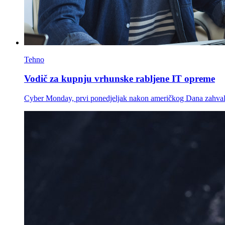
Tehno
Vodič za kupnju vrhunske rabljene IT opreme
Cyber Monday, prvi ponedjeljak nakon američkog Dana zahvalnost