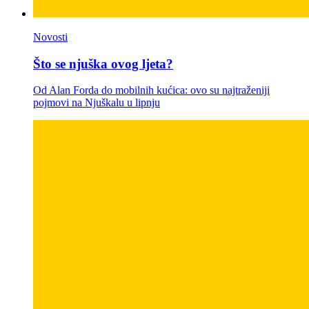
Novosti
Što se njuška ovog ljeta?
Od Alan Forda do mobilnih kućica: ovo su najtraženiji
pojmovi na Njuškalu u lipnju