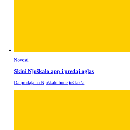
Novosti
Skini Njuškalo app i predaj oglas
Da prodaja na Njuškalu bude još lakša