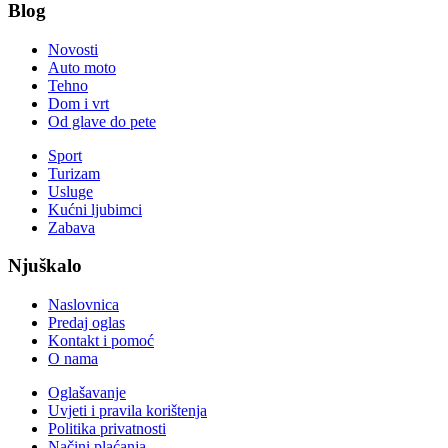
Blog
Novosti
Auto moto
Tehno
Dom i vrt
Od glave do pete
Sport
Turizam
Usluge
Kućni ljubimci
Zabava
Njuškalo
Naslovnica
Predaj oglas
Kontakt i pomoć
O nama
Oglašavanje
Uvjeti i pravila korištenja
Politika privatnosti
Načini plaćanja