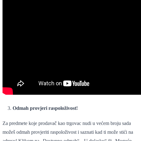
Odmah provjeri raspoloživost!
Za predmete koje prodavač kao trgovac nudi u većem broju sada
možeš odmah provjeriti raspoloživost i saznati kad ti može stići na
adresu! Klikom na „Dostupno odmah“, „U dolasku“ ili „Moguće