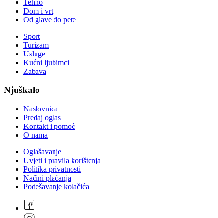
Tehno
Dom i vrt
Od glave do pete
Sport
Turizam
Usluge
Kućni ljubimci
Zabava
Njuškalo
Naslovnica
Predaj oglas
Kontakt i pomoć
O nama
Oglašavanje
Uvjeti i pravila korištenja
Politika privatnosti
Načini plaćanja
Podešavanje kolačića