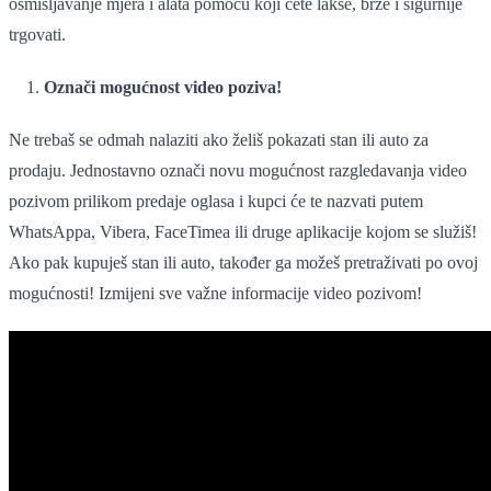
osmišljavanje mjera i alata pomoću koji ćete lakše, brže i sigurnije
trgovati.
Označi mogućnost video poziva!
Ne trebaš se odmah nalaziti ako želiš pokazati stan ili auto za
prodaju. Jednostavno označi novu mogućnost razgledavanja video
pozivom prilikom predaje oglasa i kupci će te nazvati putem
WhatsAppa, Vibera, FaceTimea ili druge aplikacije kojom se služiš!
Ako pak kupuješ stan ili auto, također ga možeš pretraživati po ovoj
mogućnosti! Izmijeni sve važne informacije video pozivom!