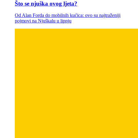
Što se njuška ovog ljeta?
Od Alan Forda do mobilnih kućica: ovo su najtraženiji
pojmovi na Njuškalu u lipnju