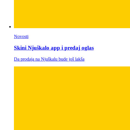
Novosti
Skini Njuškalo app i predaj oglas
Da prodaja na Njuškalu bude još lakša