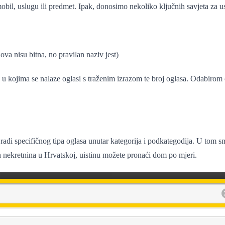
mobil, uslugu ili predmet.
Ipak, donosimo nekoliko ključnih savjeta za us
lova nisu bitna, no pravilan naziv jest)
je u kojima se nalaze oglasi s traženim izrazom te broj oglasa. Odabirom 
radi specifičnog tipa oglasa unutar kategorija i podkategodija. U tom 
nih nekretnina u Hrvatskoj, uistinu možete pronaći dom po mjeri.