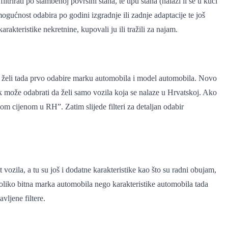
trirati po stambenoj površini stana, te tipu stana (nalazi li se u kući
 i mogućnost odabira po godini izgradnje ili zadnje adaptacije te još
rakteristike nekretnine, kupovali ju ili tražili za najam.
ila želi tada prvo odabire marku automobila i model automobila. Novo
ik može odabrati da želi samo vozila koja se nalaze u Hrvatskoj. Ako
jom cijenom u RH”. Zatim slijede filteri za detaljan odabir
 vozila, a tu su još i dodatne karakteristike kao što su radni obujam,
toliko bitna marka automobila nego karakteristike automobila tada
vljene filtere.