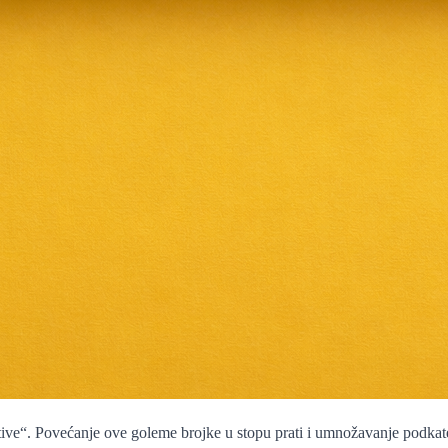
tive“. Povećanje ove goleme brojke u stopu prati i umnožavanje podkateg