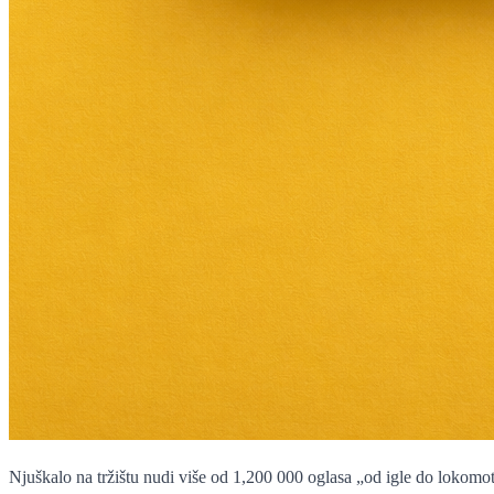
Njuškalo na tržištu nudi više od 1,200 000 oglasa „od igle do lokomo