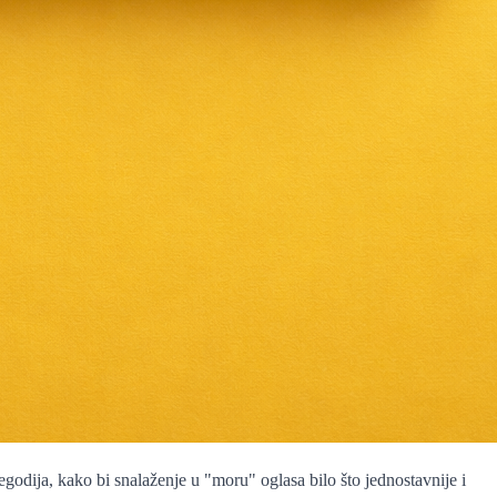
odija, kako bi snalaženje u "moru" oglasa bilo što jednostavnije i