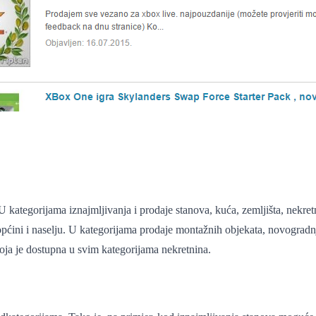
 U kategorijama iznajmljivanja i prodaje stanova, kuća, zemljišta, nekre
u/općini i naselju. U kategorijama prodaje montažnih objekata, novogradnj
 koja je dostupna u svim kategorijama nekretnina.