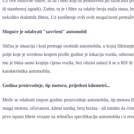
Uz ove osnovne filtere, tu su i neki koji su jedinstveni po različitim p
ili stambenoj zgradi). Zatim, tu je i filter za odabir broja etaža stana, 
nekoliko dodatnih filtera. Uz korištenje svih ovih mogućnosti pretraživa
Moguće je odabrati "savršeni" automobil
Slična je situacija i kod pretrage osobnih automobila, u kojoj filtri
polje koje je uvedeno krajem prošle godine je lokacija vozila, odnosn
mu je bitna samo krajnja cijena vozila, bez obzira nalazi li se u RH il
karakteristika automobila.
Godina proizvodnje, tip motora, prijeđeni kilometri...
Može se odabrati raspon godine proizvodnje automobila, tip motora (benzi
snaga motora, očuvanost, klima uređaj, broj brzina - ali mislim da će
prvo ispuni filtere vezane uz tehničku specifikaciju automobila i u rez