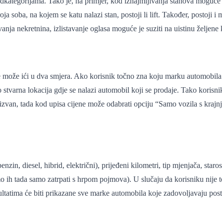
odkategorijama. Tako je, na primjer, kod iznajmljivanja stanova moguće fil
broja soba, na kojem se katu nalazi stan, postoji li lift. Također, postoji
nja nekretnina, izlistavanje oglasa moguće je suziti na uistinu željene ka
ranje može ići u dva smjera. Ako korisnik točno zna koju marku automob
o stvarna lokacija gdje se nalazi automobil koji se prodaje. Tako korisn
i izvan, tada kod upisa cijene može odabrati opciju “Samo vozila s krajn
n, diesel, hibrid, električni), prijeđeni kilometri, tip mjenjača, starost
mo ih tada samo zatrpati s hrpom pojmova). U slučaju da korisniku nije 
ultatima će biti prikazane sve marke automobila koje zadovoljavaju posta