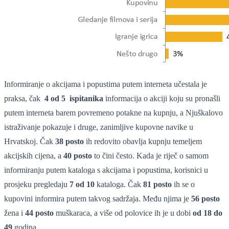
Informiranje o akcijama i popustima putem interneta učestala je
praksa, čak
4 od 5 ispitanika
informacija o akciji koju su pronašli
putem interneta barem povremeno potakne na kupnju, a Njuškalovo
istraživanje pokazuje i druge, zanimljive kupovne navike u
Hrvatskoj. Čak
38 posto
ih redovito obavlja kupnju temeljem
akcijskih cijena, a
40 posto
to čini često. Kada je riječ o samom
informiranju putem kataloga s akcijama i popustima, korisnici u
prosjeku pregledaju
7 od 10
kataloga. Čak
81 posto
ih se o
kupovini informira putem takvog sadržaja. Među njima je
56 posto
žena i
44 posto
muškaraca, a više od polovice ih je u dobi
od 18 do
49
godina.