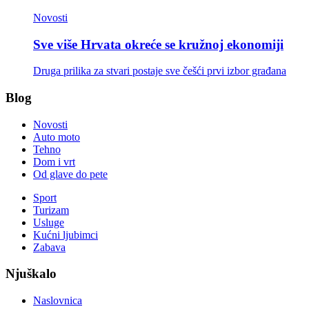
Novosti
Sve više Hrvata okreće se kružnoj ekonomiji
Druga prilika za stvari postaje sve češći prvi izbor građana
Blog
Novosti
Auto moto
Tehno
Dom i vrt
Od glave do pete
Sport
Turizam
Usluge
Kućni ljubimci
Zabava
Njuškalo
Naslovnica