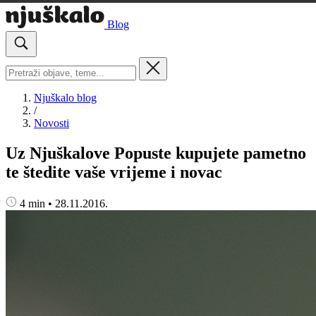
Blog
Njuškalo blog
/
Novosti
Uz Njuškalove Popuste kupujete pametno
te štedite vaše vrijeme i novac
4 min
•
28.11.2016.