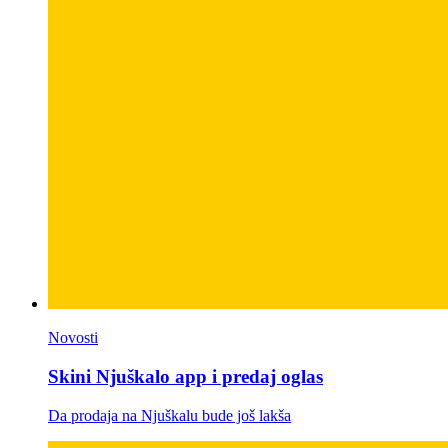
Novosti
Skini Njuškalo app i predaj oglas
Da prodaja na Njuškalu bude još lakša