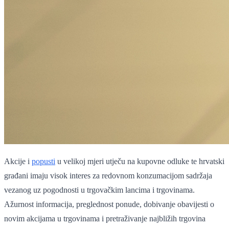
Akcije i
popusti
u velikoj mjeri utječu na kupovne odluke te hrvatski
građani imaju visok interes za redovnom konzumacijom sadržaja
vezanog uz pogodnosti u trgovačkim lancima i trgovinama.
Ažurnost informacija, preglednost ponude, dobivanje obavijesti o
novim akcijama u trgovinama i pretraživanje najbližih trgovina