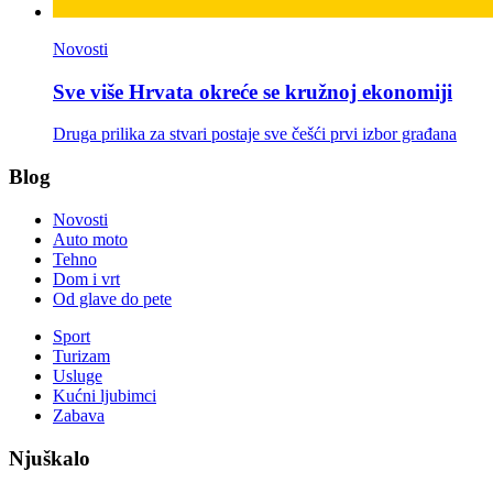
Novosti
Sve više Hrvata okreće se kružnoj ekonomiji
Druga prilika za stvari postaje sve češći prvi izbor građana
Blog
Novosti
Auto moto
Tehno
Dom i vrt
Od glave do pete
Sport
Turizam
Usluge
Kućni ljubimci
Zabava
Njuškalo