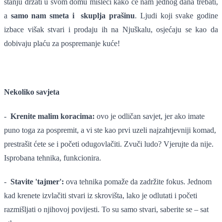
stanju držati u svom domu misleći kako će nam jednog dana trebati,
a
samo nam smeta i skuplja prašinu
. Ljudi koji svake godine
izbace višak stvari i prodaju ih na Njuškalu, osjećaju se kao da
dobivaju plaću za pospremanje kuće!
Nekoliko savjeta
-
Krenite malim koracima:
ovo je odličan savjet, jer ako imate
puno toga za pospremit, a vi ste kao prvi uzeli najzahtjevniji komad,
prestrašit ćete se i početi odugovlačiti. Zvuči ludo? Vjerujte da nije.
Isprobana tehnika, funkcionira.
-
Stavite 'tajmer':
ova tehnika pomaže da zadržite fokus. Jednom
kad krenete izvlačiti stvari iz skrovišta, lako je odlutati i početi
razmišljati o njihovoj povijesti. To su samo stvari, saberite se – sat