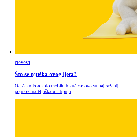
Novosti
Što se njuška ovog ljeta?
Od Alan Forda do mobilnih kućica: ovo su najtraženiji
pojmovi na Njuškalu u lipnju