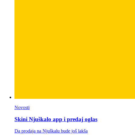
Novosti
Skini Njuškalo app i predaj oglas
Da prodaja na Njuškalu bude još lakša