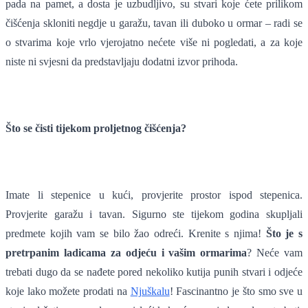
pada na pamet, a dosta je uzbudljivo, su stvari koje ćete prilikom
čišćenja skloniti negdje u garažu, tavan ili duboko u ormar – radi se
o stvarima koje vrlo vjerojatno nećete više ni pogledati, a za koje
niste ni svjesni da predstavljaju dodatni izvor prihoda.
Što se čisti tijekom proljetnog čišćenja?
Imate li stepenice u kući, provjerite prostor ispod stepenica.
Provjerite garažu i tavan. Sigurno ste tijekom godina skupljali
predmete kojih vam se bilo žao odreći. Krenite s njima!
Što je s
pretrpanim ladicama za odjeću i vašim ormarima
? Neće vam
trebati dugo da se nađete pored nekoliko kutija punih stvari i odjeće
koje lako možete prodati na
Njuškalu
! Fascinantno je što smo sve u