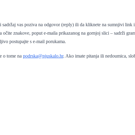
ji sadržaj vas poziva na odgovor (reply) ili da kliknete na sumnjivi lin
 na očite znakove, poput e-maila prikazanog na gornjoj slici – sadrži gr
ljivo postupajte s e-mail porukama.
te o tome na
podrska@njuskalo.hr
. Ako imate pitanja ili nedoumica, s