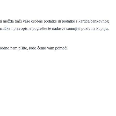
k ili možda traži vaše osobne podatke ili podatke s kartice/bankovnog
amatičke i pravopisne pogreške te nadasve sumnjivi poziv na kupnju.
lobodno nam pišite, rado ćemo vam pomoći.