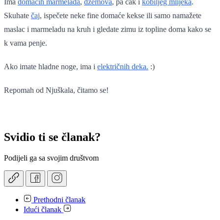
Ima
domaćih marmelada
,
džemova
, pa čak i
kobiljeg mlijeka
.
Skuhate
čaj
, ispečete neke fine domaće kekse ili samo namažete
maslac i marmeladu na kruh i gledate zimu iz topline doma kako se
k vama penje.
Ako imate hladne noge, ima i
električnih deka.
:)
Repomah od Njuškala, čitamo se!
Svidio ti se članak?
Podijeli ga sa svojim društvom
Prethodni članak
Idući članak