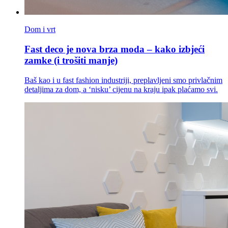
Dom i vrt
Fast deco je nova brza moda – kako izbjeći
zamke (i trošiti manje)
Baš kao i u fast fashion industriji, preplavljeni smo privlačnim
detaljima za dom, a ‘nisku’ cijenu na kraju ipak plaćamo svi.