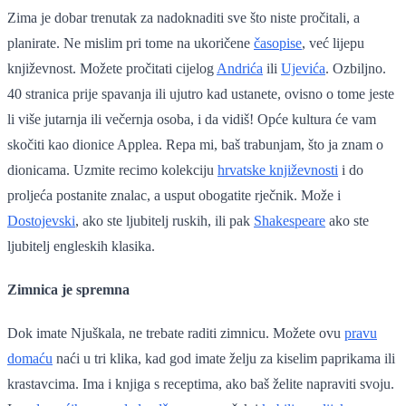
Zima je dobar trenutak za nadoknaditi sve što niste pročitali, a
planirate. Ne mislim pri tome na ukoričene
časopise
, već lijepu
književnost. Možete pročitati cijelog
Andrića
ili
Ujevića
. Ozbiljno.
40 stranica prije spavanja ili ujutro kad ustanete, ovisno o tome jeste
li više jutarnja ili večernja osoba, i da vidiš! Opće kultura će vam
skočiti kao dionice Applea. Repa mi, baš trabunjam, što ja znam o
dionicama. Uzmite recimo kolekciju
hrvatske književnosti
i do
proljeća postanite znalac, a usput obogatite rječnik. Može i
Dostojevski
, ako ste ljubitelj ruskih, ili pak
Shakespeare
ako ste
ljubitelj engleskih klasika.
Zimnica je spremna
Dok imate Njuškala, ne trebate raditi zimnicu. Možete ovu
pravu
domaću
naći u tri klika, kad god imate želju za kiselim paprikama ili
krastavcima. Ima i knjiga s receptima, ako baš želite napraviti svoju.