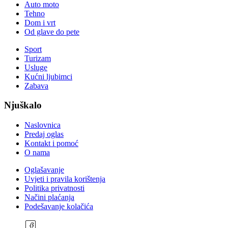
Auto moto
Tehno
Dom i vrt
Od glave do pete
Sport
Turizam
Usluge
Kućni ljubimci
Zabava
Njuškalo
Naslovnica
Predaj oglas
Kontakt i pomoć
O nama
Oglašavanje
Uvjeti i pravila korištenja
Politika privatnosti
Načini plaćanja
Podešavanje kolačića