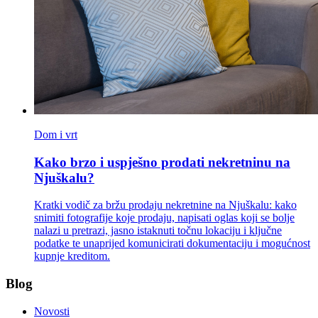
Dom i vrt
Kako brzo i uspješno prodati nekretninu na
Njuškalu?
Kratki vodič za bržu prodaju nekretnine na Njuškalu: kako
snimiti fotografije koje prodaju, napisati oglas koji se bolje
nalazi u pretrazi, jasno istaknuti točnu lokaciju i ključne
podatke te unaprijed komunicirati dokumentaciju i mogućnost
kupnje kreditom.
Blog
Novosti