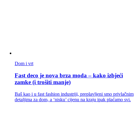
Dom i vrt
Fast deco je nova brza moda – kako izbjeći
zamke (i trošiti manje)
Baš kao i u fast fashion industriji, preplavljeni smo privlačnim
detaljima za dom, a ‘nisku’ cijenu na kraju ipak plaćamo svi.