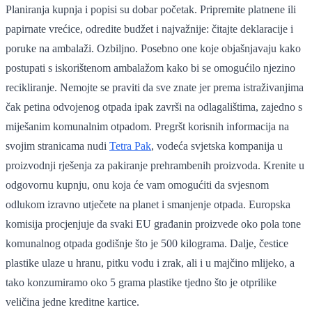
Planiranja kupnja i popisi su dobar početak. Pripremite platnene ili
papirnate vrećice, odredite budžet i najvažnije: čitajte deklaracije i
poruke na ambalaži. Ozbiljno. Posebno one koje objašnjavaju kako
postupati s iskorištenom ambalažom kako bi se omogućilo njezino
recikliranje. Nemojte se praviti da sve znate jer prema istraživanjima
čak petina odvojenog otpada ipak završi na odlagalištima, zajedno s
miješanim komunalnim otpadom. Pregršt korisnih informacija na
svojim stranicama nudi
Tetra Pak
, vodeća svjetska kompanija u
proizvodnji rješenja za pakiranje prehrambenih proizvoda. Krenite u
odgovornu kupnju, onu koja će vam omogućiti da svjesnom
odlukom izravno utječete na planet i smanjenje otpada. Europska
komisija procjenjuje da svaki EU građanin proizvede oko pola tone
komunalnog otpada godišnje što je 500 kilograma. Dalje, čestice
plastike ulaze u hranu, pitku vodu i zrak, ali i u majčino mlijeko, a
tako konzumiramo oko 5 grama plastike tjedno što je otprilike
veličina jedne kreditne kartice.