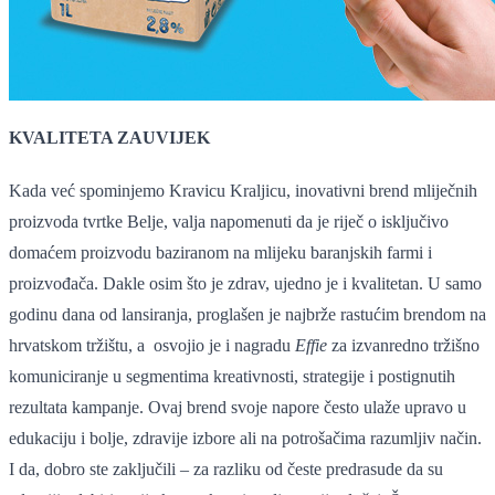
KVALITETA ZAUVIJEK
Kada već spominjemo Kravicu Kraljicu, inovativni brend mliječnih
proizvoda tvrtke Belje, valja napomenuti da je riječ o isključivo
domaćem proizvodu baziranom na mlijeku baranjskih farmi i
proizvođača. Dakle osim što je zdrav, ujedno je i kvalitetan. U samo
godinu dana od lansiranja, proglašen je najbrže rastućim brendom na
hrvatskom tržištu, a osvojio je i nagradu
Effie
za izvanredno tržišno
komuniciranje u segmentima kreativnosti, strategije i postignutih
rezultata kampanje. Ovaj brend svoje napore često ulaže upravo u
edukaciju i bolje, zdravije izbore ali na potrošačima razumljiv način.
I da, dobro ste zaključili – za razliku od česte predrasude da su