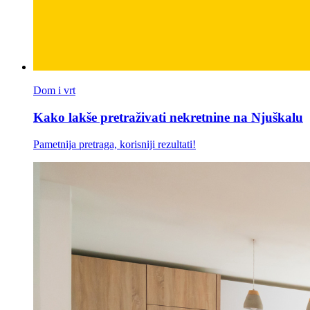
Dom i vrt
Kako lakše pretraživati nekretnine na Njuškalu
Pametnija pretraga, korisniji rezultati!