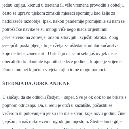
jednu knjigu, krenuti u teretanu ili više vremena provoditi s obitelji,
često se upravo tijekom zimskih mjeseci spominju kao želje za
nadolazeće razdoblje. Ipak, nakon pandemije promijenile su nam se
potrošačke navike te su mnogi više nego ikada orijentirani
prvenstveno na zdravlje, odabir zdravijih i svježih obroka. Zbog
sveopćih poskupljenja tu je i želja za uštedama unutar kućanstva
koje ne treba zanemariti. U slučaju da sami sebi još uvijek niste
obećali što to planirate ispuniti sljedeće godine - krajnje je vrijeme.
Donosimo pet ključnih savjeta koji u tome mogu pomoći.
ŠTEDNJA DA, ODRICANJE NE
U slučaju da ste odlučili štedjeti – super. Sve je ok dok to ne brkate s
pojmom odricanja. Da, u redu je otići u kazalište, počastiti se
večerom ili putovanjem jer su i to male stvari koje novu godinu čine
ljepšom, a naš mikrosvemir ugodnijim mjestom. Štedite tamo gdje