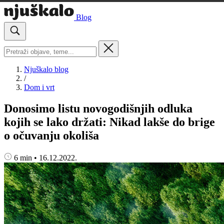
Blog
Njuškalo blog
/
Dom i vrt
Donosimo listu novogodišnjih odluka
kojih se lako držati: Nikad lakše do brige
o očuvanju okoliša
6 min
•
16.12.2022.