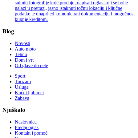
snimiti fotografije koje prodaju, napisati oglas koji se bolje
nalazi u pretrazi, jasno istaknuti točnu lokaciju i ključne
podatke te unaprijed komunicirati dokumentaciju i mogućnost
kupnje kreditom.
Blog
Novosti
Auto moto
Tehno
Dom i vrt
Od glave do pete
Sport
Turizam
Usluge
Kućni ljubimci
Zabava
Njuškalo
Naslovnica
Predaj oglas
Kontakt i pomoć