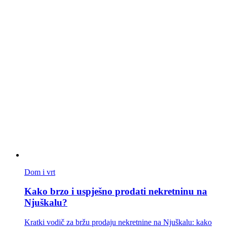
Dom i vrt
Kako brzo i uspješno prodati nekretninu na
Njuškalu?
Kratki vodič za bržu prodaju nekretnine na Njuškalu: kako