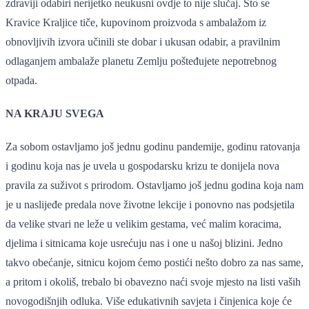
zdraviji odabiri nerijetko neukusni ovdje to nije slučaj. Što se
Kravice Kraljice tiče, kupovinom proizvoda s ambalažom iz
obnovljivih izvora učinili ste dobar i ukusan odabir, a pravilnim
odlaganjem ambalaže planetu Zemlju pošteđujete nepotrebnog
otpada.
NA KRAJU SVEGA
Za sobom ostavljamo još jednu godinu pandemije, godinu ratovanja
i godinu koja nas je uvela u gospodarsku krizu te donijela nova
pravila za suživot s prirodom. Ostavljamo još jednu godina koja nam
je u naslijeđe predala nove životne lekcije i ponovno nas podsjetila
da velike stvari ne leže u velikim gestama, već malim koracima,
djelima i sitnicama koje usrećuju nas i one u našoj blizini. Jedno
takvo obećanje, sitnicu kojom ćemo postići nešto dobro za nas same,
a pritom i okoliš, trebalo bi obavezno naći svoje mjesto na listi vaših
novogodišnjih odluka. Više edukativnih savjeta i činjenica koje će