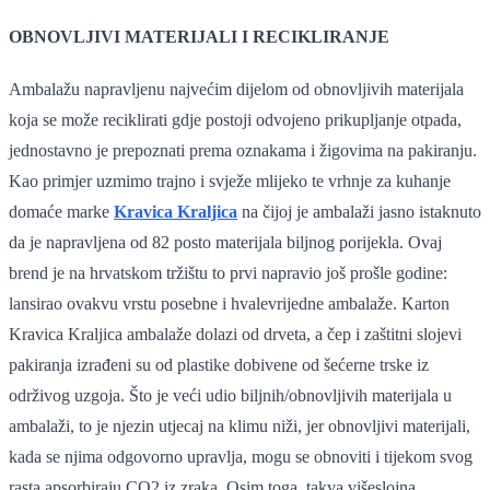
OBNOVLJIVI MATERIJALI I RECIKLIRANJE
Ambalažu napravljenu najvećim dijelom od obnovljivih materijala
koja se može reciklirati gdje postoji odvojeno prikupljanje otpada,
jednostavno je prepoznati prema oznakama i žigovima na pakiranju.
Kao primjer uzmimo trajno i svježe mlijeko te vrhnje za kuhanje
domaće marke
Kravica Kraljica
na čijoj je ambalaži jasno istaknuto
da je napravljena od 82 posto materijala biljnog porijekla. Ovaj
brend je na hrvatskom tržištu to prvi napravio još prošle godine:
lansirao ovakvu vrstu posebne i hvalevrijedne ambalaže. Karton
Kravica Kraljica ambalaže dolazi od drveta, a čep i zaštitni slojevi
pakiranja izrađeni su od plastike dobivene od šećerne trske iz
održivog uzgoja. Što je veći udio biljnih/obnovljivih materijala u
ambalaži, to je njezin utjecaj na klimu niži, jer obnovljivi materijali,
kada se njima odgovorno upravlja, mogu se obnoviti i tijekom svog
rasta apsorbiraju CO2 iz zraka. Osim toga, takva višeslojna