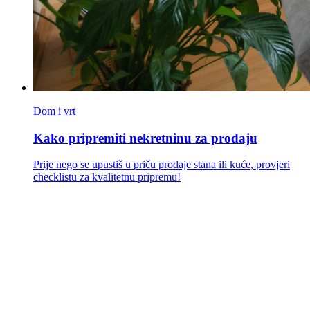
Dom i vrt
Kako pripremiti nekretninu za prodaju
Prije nego se upustiš u priču prodaje stana ili kuće, provjeri
checklistu za kvalitetnu pripremu!