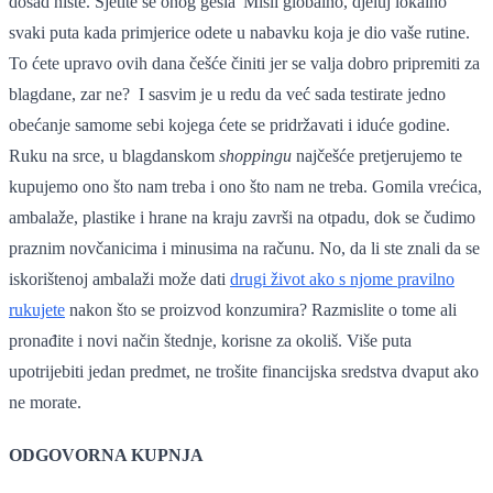
dosad niste. Sjetite se onog gesla 'Misli globalno, djeluj lokalno'
svaki puta kada primjerice odete u nabavku koja je dio vaše rutine.
To ćete upravo ovih dana češće činiti jer se valja dobro pripremiti za
blagdane, zar ne? I sasvim je u redu da već sada testirate jedno
obećanje samome sebi kojega ćete se pridržavati i iduće godine.
Ruku na srce, u blagdanskom
shoppingu
najčešće pretjerujemo te
kupujemo ono što nam treba i ono što nam ne treba. Gomila vrećica,
ambalaže, plastike i hrane na kraju završi na otpadu, dok se čudimo
praznim novčanicima i minusima na računu. No, da li ste znali da se
iskorištenoj ambalaži može dati
drugi život ako s njome pravilno
rukujete
nakon što se proizvod konzumira? Razmislite o tome ali
pronađite i novi način štednje, korisne za okoliš. Više puta
upotrijebiti jedan predmet, ne trošite financijska sredstva dvaput ako
ne morate.
ODGOVORNA KUPNJA