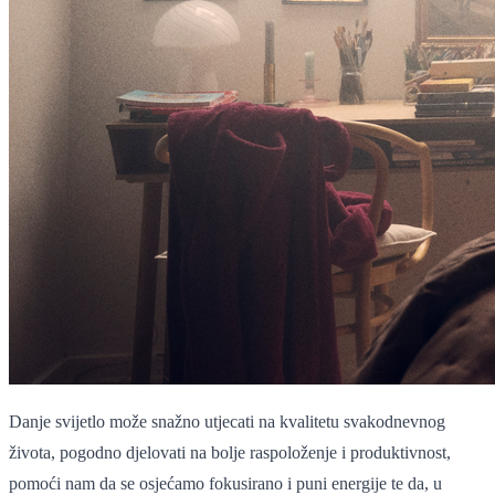
Danje svijetlo može snažno utjecati na kvalitetu svakodnevnog
života, pogodno djelovati na bolje raspoloženje i produktivnost,
pomoći nam da se osjećamo fokusirano i puni energije te da, u