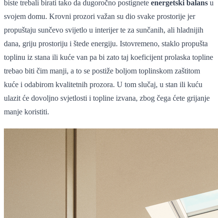
biste trebali birati tako da dugoročno postignete
energetski balans
u
svojem domu. Krovni prozori važan su dio svake prostorije jer
propuštaju sunčevo svijetlo u interijer te za sunčanih, ali hladnijih
dana, griju prostoriju i štede energiju. Istovremeno, staklo propušta
toplinu iz stana ili kuće van pa bi zato taj koeficijent prolaska topline
trebao biti čim manji, a to se postiže boljom toplinskom zaštitom
kuće i odabirom kvalitetnih prozora. U tom slučaj, u stan ili kuću
ulazit će dovoljno svjetlosti i topline izvana, zbog čega ćete grijanje
manje koristiti.