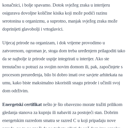
konačnici, i bolje spavamo. Dotok svježeg zraka u interijeru
osigurava dovoljne količine kisika koji može podići razinu
serotonina u organizmu, a suprotno, manjak svježeg zraka može
doprinijeti glavobolji i vrtoglavici.
Utjecaj prirode na organizam, i dok vrijeme provodimo u
zatvorenom, ogroman je, stoga dom treba uređenjem prilagoditi tako
da se najbolje iz prirode uspije integrirati u interijer. Ako ste
trenutačno u potrazi za svojim novim domom ili, pak, započinjete s
procesom preuređenja, bilo bi dobro imati ove savjete arhitekata na
umu, kako biste maksimalno iskoristili snagu prirode i učinili svoj
dom održivim.
Energetski certifikat
nešto je što obavezno morate tražiti prilikom
gledanja stanova za kupnju ili nabaviti za postojeći stan. Dobrim
energetskim razredom smatra se razred C u koji pripadaju nove