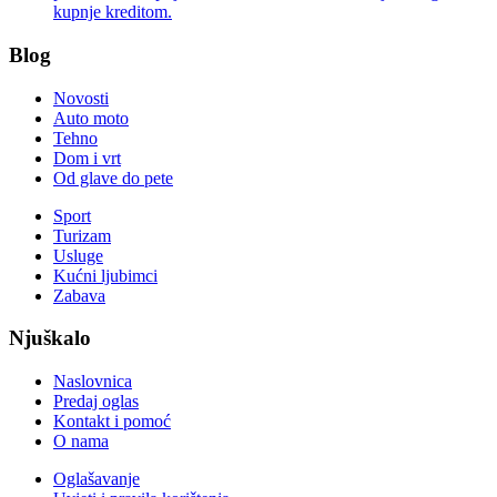
kupnje kreditom.
Blog
Novosti
Auto moto
Tehno
Dom i vrt
Od glave do pete
Sport
Turizam
Usluge
Kućni ljubimci
Zabava
Njuškalo
Naslovnica
Predaj oglas
Kontakt i pomoć
O nama
Oglašavanje