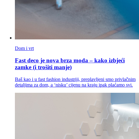
Dom i vrt
Fast deco je nova brza moda – kako izbjeći
zamke (i trošiti manje)
Baš kao i u fast fashion industriji, preplavljeni smo privlačnim
detaljima za dom, a ‘nisku’ cijenu na kraju ipak plaćamo svi.