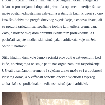
života u pojedinoj nekretnini. Važno je osigurati dobar energetski
balans u prostorijama i dopustiti prirodi da oplemeni interijer, što se
može postići jednostavnim zahvatima u stanu ili kući. Prozori su ono
kroz što dobivamo pregršt dnevnog svjetla koje je osnova života, ali
su prozori zaslužni i za ispuštanje topline iz interijera prema van.
Zato je korisno svoj dom opremiti kvalitetnim proizvodima, a i
poslušati savjete medicinskih stručnjaka i arhitekata koje možete
otkriti u nastavku.
Stižu hladniji dani koje ćemo većinski provoditi u zatvorenom, kod
kuće, no zbog toga ne smije patiti naš organizam, niti raspoloženje.
Uživati u sunčanom vremenu i svježem zraku može se i u udobnosti
vlastitog doma, a o važnosti benefita dnevne svjetlosti i svježeg
zraka slažu se podjednako medicinski stručnjaci i arhitekti.