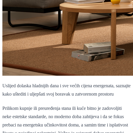
Uslijed dolaska hladnijih dana i sve većih cijena energenata, saznajte
kako uštediti i uljepšati svoj boravak u zatvorenom prostoru
Prilikom kupnje ili preuređenja stana ili kuće bitno je zadovoljiti
neke estetske standarde, no moderno doba zahtijeva i da se fokus
prebaci na energetsku učinkovitost doma, a samim time i isplativost