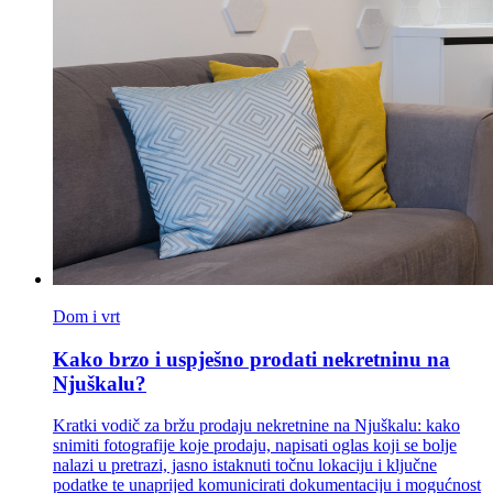
Dom i vrt
Kako brzo i uspješno prodati nekretninu na
Njuškalu?
Kratki vodič za bržu prodaju nekretnine na Njuškalu: kako
snimiti fotografije koje prodaju, napisati oglas koji se bolje
nalazi u pretrazi, jasno istaknuti točnu lokaciju i ključne
podatke te unaprijed komunicirati dokumentaciju i mogućnost