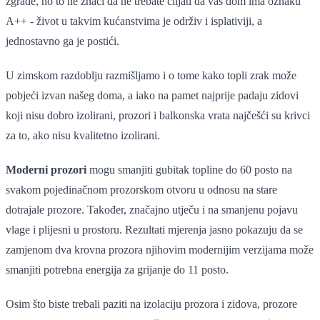
zgrade, no to ne znači da ne trebate ciljati da vaš dom ima oznaku
A++ - život u takvim kućanstvima je održiv i isplativiji, a
jednostavno ga je postići.
U zimskom razdoblju razmišljamo i o tome kako topli zrak može
pobjeći izvan našeg doma, a iako na pamet najprije padaju zidovi
koji nisu dobro izolirani, prozori i balkonska vrata najčešći su krivci
za to, ako nisu kvalitetno izolirani.
Moderni prozori
mogu smanjiti gubitak topline do 60 posto na
svakom pojedinačnom prozorskom otvoru u odnosu na stare
dotrajale prozore. Također, značajno utječu i na smanjenu pojavu
vlage i plijesni u prostoru. Rezultati mjerenja jasno pokazuju da se
zamjenom dva krovna prozora njihovim modernijim verzijama može
smanjiti potrebna energija za grijanje do 11 posto.
Osim što biste trebali paziti na izolaciju prozora i zidova, prozore