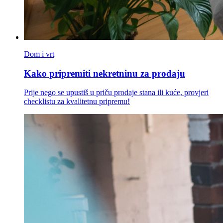
Dom i vrt
Kako pripremiti nekretninu za prodaju
Prije nego se upustiš u priču prodaje stana ili kuće, provjeri
checklistu za kvalitetnu pripremu!