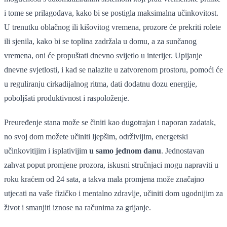
i tome se prilagođava, kako bi se postigla maksimalna učinkovitost.
U trenutku oblačnog ili kišovitog vremena, prozore će prekriti rolete
ili sjenila, kako bi se toplina zadržala u domu, a za sunčanog
vremena, oni će propuštati dnevno svijetlo u interijer. Upijanje
dnevne svjetlosti, i kad se nalazite u zatvorenom prostoru, pomoći će
u reguliranju cirkadijalnog ritma, dati dodatnu dozu energije,
poboljšati produktivnost i raspoloženje.
Preuređenje stana može se činiti kao dugotrajan i naporan zadatak,
no svoj dom možete učiniti ljepšim, održivijim, energetski
učinkovitijim i isplativijim
u samo jednom danu
. Jednostavan
zahvat poput promjene prozora, iskusni stručnjaci mogu napraviti u
roku kraćem od 24 sata, a takva mala promjena može značajno
utjecati na vaše fizičko i mentalno zdravlje, učiniti dom ugodnijim za
život i smanjiti iznose na računima za grijanje.