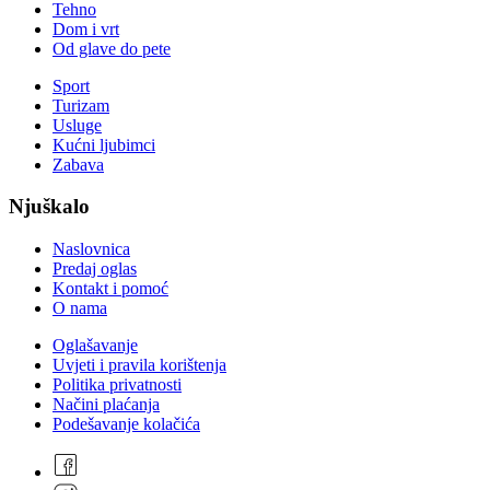
Tehno
Dom i vrt
Od glave do pete
Sport
Turizam
Usluge
Kućni ljubimci
Zabava
Njuškalo
Naslovnica
Predaj oglas
Kontakt i pomoć
O nama
Oglašavanje
Uvjeti i pravila korištenja
Politika privatnosti
Načini plaćanja
Podešavanje kolačića