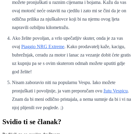
možete pronjuškati u raznim cijenama i bojama. Kažu da vas
ovaj motorić neće ostaviti na cjedilu i zato mi se čini da je on
odlična prilika za njuškalovce koji bi na njemu ovog ljeta
napravili ozbiljnu kilometražu.
Ako želite povoljan, a vrlo upečatljiv skuter, onda je za vas
ovaj
Piaggio NRG Extreme
. Kako prodavatelj kaže, kacigu,
bubrežnjak, ceradu za motor i lanac za vezanje dobit ćete gratis
uz kupnju pa se s ovim skuterom odmah možete uputiti gdje
god želite!
Nisam zaboravio niti na popularnu Vespu. Iako možete
pronjuškati i povoljnije, ja vam preporučam ovu
žutu Vespicu
.
Znam da bi meni odlično pristajala, a nema sumnje da bi i vi na
njoj plijenili sve poglede. ;)
Svidio ti se članak?