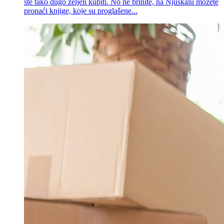
ste tako dugo željeli kupiti. No ne brinite, na Njuškalu možete
pronaći knjige, koje su proglašene...