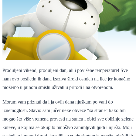
Produljeni vikend, produljeni dan, ali i povišene temperature! Sve
nam ovo posljednjih dana izaziva široki osmjeh na lice jer konačno
možemo u punom smislu uživati u prirodi i na otvorenom.
Moram vam priznati da i ja ovih dana njuškam po vani do
iznemoglosti. Stavio sam jučer neke obveze "sa strane" kako bih
mogao što više vremena provesti na suncu i obići sve obližnje zelene
kuteve, u kojima se okupilo mnoštvo zanimljivih ljudi i njuški. Moji
susjedi, a i mnogi drugi, izvadili su svoje skutere iz garaža, ulaštili ih