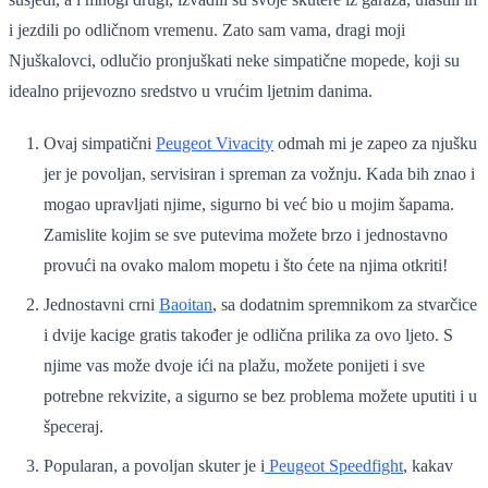
i jezdili po odličnom vremenu. Zato sam vama, dragi moji
Njuškalovci, odlučio pronjuškati neke simpatične mopede, koji su
idealno prijevozno sredstvo u vrućim ljetnim danima.
Ovaj simpatični
Peugeot Vivacity
odmah mi je zapeo za njušku
jer je povoljan, servisiran i spreman za vožnju. Kada bih znao i
mogao upravljati njime, sigurno bi već bio u mojim šapama.
Zamislite kojim se sve putevima možete brzo i jednostavno
provući na ovako malom mopetu i što ćete na njima otkriti!
Jednostavni crni
Baoitan
, sa dodatnim spremnikom za stvarčice
i dvije kacige gratis također je odlična prilika za ovo ljeto. S
njime vas može dvoje ići na plažu, možete ponijeti i sve
potrebne rekvizite, a sigurno se bez problema možete uputiti i u
špeceraj.
Popularan, a povoljan skuter je i
Peugeot Speedfight
, kakav