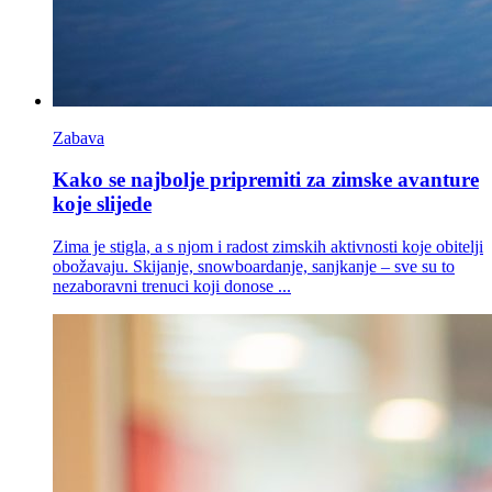
Zabava
Kako se najbolje pripremiti za zimske avanture
koje slijede
Zima je stigla, a s njom i radost zimskih aktivnosti koje obitelji
obožavaju. Skijanje, snowboardanje, sanjkanje – sve su to
nezaboravni trenuci koji donose ...