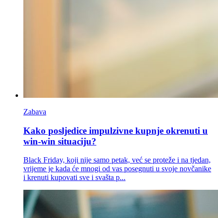
Zabava
Kako posljedice impulzivne kupnje okrenuti u
win-win situaciju?
Black Friday, koji nije samo petak, već se proteže i na tjedan,
vrijeme je kada će mnogi od vas posegnuti u svoje novčanike
i krenuti kupovati sve i svašta p...