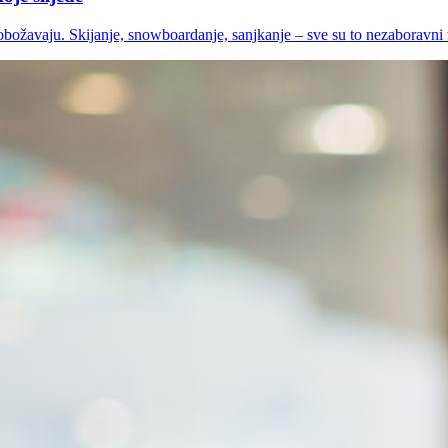
i obožavaju. Skijanje, snowboardanje, sanjkanje – sve su to nezaboravni t