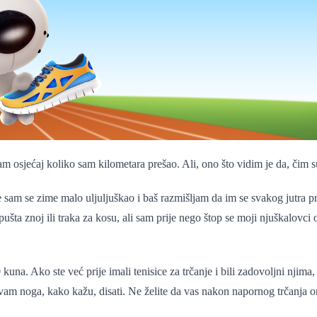
osjećaj koliko sam kilometara prešao. Ali, ono što vidim je da, čim su
e sam se zime malo uljuljuškao i baš razmišljam da im se svakog jutra pr
ušta znoj ili traka za kosu, ali sam prije nego štop se moji njuškalovci 
na. Ako ste već prije imali tenisice za trčanje i bili zadovoljni njima, 
e vam noga, kako kažu, disati. Ne želite da vas nakon napornog trčanja 