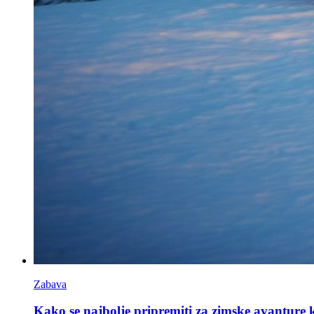
Zabava
Kako se najbolje pripremiti za zimske avanture k