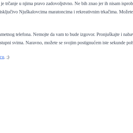
 je trčanje u njima pravo zadovoljstvno. Ne bih znao jer ih nisam ispro
sključivo Njuškalovcima maratoncima i rekreativnim trkačima. Možete 
metnog telefona. Nemojte da vam to bude izgovor. Pronjuškajte i nabav
ostupni svima. Naravno, možete se svojim postignućem iste sekunde pohva
icu
. ;)