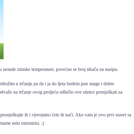
 nestale zimske temperature, povećao se broj trkača na nasipu.
idružim u trčanju pa da i ja do ljeta budem pun snage i dobre
odvaže na trčanje ovog proljeća odlučio ove sitnice pronjuškati za
pronjuškajte ih i vjerojatno ćete ih naći. Ako vam je ovo prvi susret sa
omame neki miomirisi. ;)