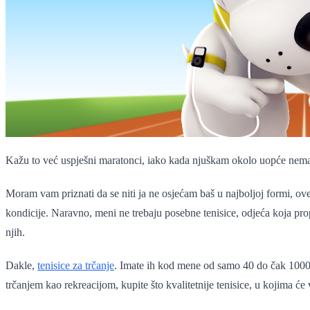
Kažu to već uspješni maratonci, iako kada njuškam okolo uopće nemam 
Moram vam priznati da se niti ja ne osjećam baš u najboljoj formi, ov
kondicije. Naravno, meni ne trebaju posebne tenisice, odjeća koja prop
njih.
Dakle,
tenisice za trčanje
. Imate ih kod mene od samo 40 do čak 1000 ku
trčanjem kao rekreacijom, kupite što kvalitetnije tenisice, u kojima ć