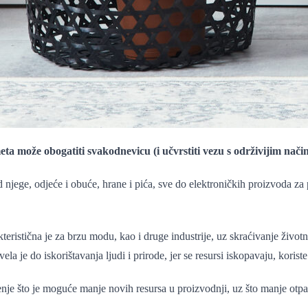
ta može obogatiti svakodnevicu (i učvrstiti vezu s održivijim nači
od njege, odjeće i obuće, hrane i pića, sve do elektroničkih proizvoda 
eristična je za brzu modu, kao i druge industrije, uz skraćivanje životn
vela je do iskorištavanja ljudi i prirode, jer se resursi iskopavaju, koris
tenje što je moguće manje novih resursa u proizvodnji, uz što manje otp