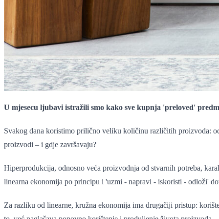
U mjesecu ljubavi istražili smo kako sve kupnja 'preloved' predme
Svakog dana koristimo prilično veliku količinu različitih proizvoda: 
proizvodi – i gdje završavaju?
Hiperprodukcija, odnosno veća proizvodnja od stvarnih potreba, karakt
linearna ekonomija po principu i 'uzmi - napravi - iskoristi - odloži' do
Za razliku od linearne, kružna ekonomija ima drugačiji pristup: koriš
to, već naglašava ponovno korištenje i produljenje života proizvoda.