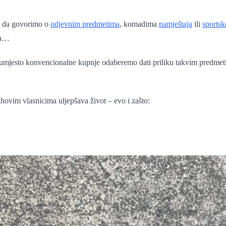
lo da govorimo o
odjevnim predmetima
, komadima
namještaja
ili
sportsk
iča…
umjesto konvencionalne kupnje odaberemo dati priliku takvim predmetima, 
ihovim vlasnicima uljepšava život – evo i zašto: