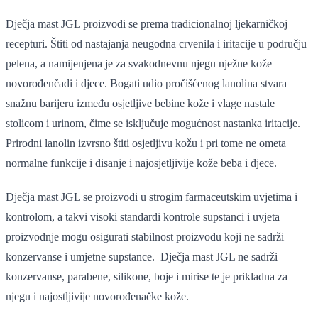
Dječja mast JGL proizvodi se prema tradicionalnoj ljekarničkoj
recepturi. Štiti od nastajanja neugodna crvenila i iritacije u području
pelena, a namijenjena je za svakodnevnu njegu nježne kože
novorođenčadi i djece. Bogati udio pročišćenog lanolina stvara
snažnu barijeru između osjetljive bebine kože i vlage nastale
stolicom i urinom, čime se isključuje mogućnost nastanka iritacije.
Prirodni lanolin izvrsno štiti osjetljivu kožu i pri tome ne ometa
normalne funkcije i disanje i najosjetljivije kože beba i djece.
Dječja mast JGL se proizvodi u strogim farmaceutskim uvjetima i
kontrolom, a takvi visoki standardi kontrole supstanci i uvjeta
proizvodnje mogu osigurati stabilnost proizvodu koji ne sadrži
konzervanse i umjetne supstance. Dječja mast JGL ne sadrži
konzervanse, parabene, silikone, boje i mirise te je prikladna za
njegu i najostljivije novorođenačke kože.