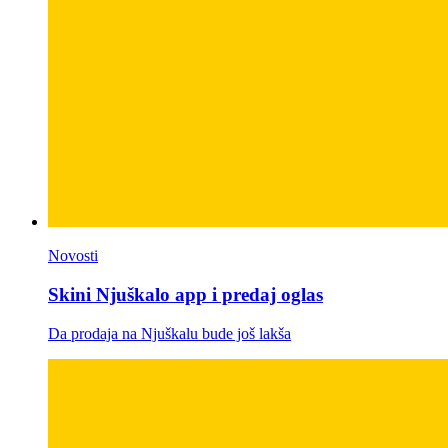
Novosti
Skini Njuškalo app i predaj oglas
Da prodaja na Njuškalu bude još lakša