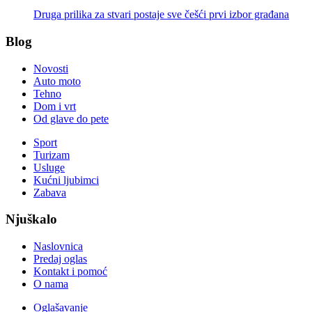
Druga prilika za stvari postaje sve češći prvi izbor građana
Blog
Novosti
Auto moto
Tehno
Dom i vrt
Od glave do pete
Sport
Turizam
Usluge
Kućni ljubimci
Zabava
Njuškalo
Naslovnica
Predaj oglas
Kontakt i pomoć
O nama
Oglašavanje