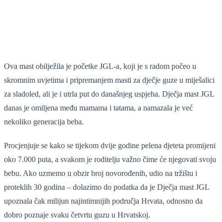
Ova mast obilježila je početke JGL-a, koji je s radom počeo u
skromnim uvjetima i pripremanjem masti za dječje guze u miješalici
za sladoled, ali je i utrla put do današnjeg uspjeha. Dječja mast JGL
danas je omiljena među mamama i tatama, a namazala je već
nekoliko generacija beba.
Procjenjuje se kako se tijekom dvije godine pelena djeteta promijeni
oko 7.000 puta, a svakom je roditelju važno čime će njegovati svoju
bebu. Ako uzmemo u obzir broj novorođenih, udio na tržištu i
proteklih 30 godina – dolazimo do podatka da je Dječja mast JGL
upoznala čak milijun najintimnijih područja Hrvata, odnosno da
dobro poznaje svaku četvrtu guzu u Hrvatskoj.