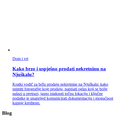
Dom i vrt
Kako brzo i uspješno prodati nekretninu na
Njuškalu?
Kratki vodič za bržu prodaju nekretnine na Njuškalu: kako
snimiti fotografije koje prodaju, napisati oglas koji se bolje
nalazi u pretrazi, jasno istaknuti točnu lokaciju i ključne
podatke te unaprijed komunicirati dokumentaciju i mogućnost
kupnje kreditom.
Blog