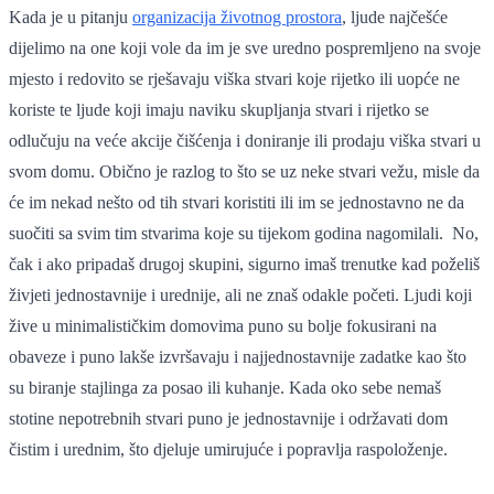
Kada je u pitanju
organizacija životnog prostora
, ljude najčešće
dijelimo na one koji vole da im je sve uredno pospremljeno na svoje
mjesto i redovito se rješavaju viška stvari koje rijetko ili uopće ne
koriste te ljude koji imaju naviku skupljanja stvari i rijetko se
odlučuju na veće akcije čišćenja i doniranje ili prodaju viška stvari u
svom domu. Obično je razlog to što se uz neke stvari vežu, misle da
će im nekad nešto od tih stvari koristiti ili im se jednostavno ne da
suočiti sa svim tim stvarima koje su tijekom godina nagomilali. No,
čak i ako pripadaš drugoj skupini, sigurno imaš trenutke kad poželiš
živjeti jednostavnije i urednije, ali ne znaš odakle početi. Ljudi koji
žive u minimalističkim domovima puno su bolje fokusirani na
obaveze i puno lakše izvršavaju i najjednostavnije zadatke kao što
su biranje stajlinga za posao ili kuhanje. Kada oko sebe nemaš
stotine nepotrebnih stvari puno je jednostavnije i održavati dom
čistim i urednim, što djeluje umirujuće i popravlja raspoloženje.