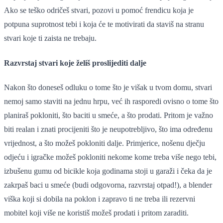
Ako se teško odričeš stvari, pozovi u pomoć frendicu koja je
potpuna suprotnost tebi i koja će te motivirati da staviš na stranu
stvari koje ti zaista ne trebaju.
Razvrstaj stvari koje želiš proslijediti dalje
Nakon što doneseš odluku o tome što je višak u tvom domu, stvari
nemoj samo staviti na jednu hrpu, već ih rasporedi ovisno o tome što
planiraš pokloniti, što baciti u smeće, a što prodati. Pritom je važno
biti realan i znati procijeniti što je neupotrebljivo, što ima određenu
vrijednost, a što možeš pokloniti dalje. Primjerice, nošenu dječju
odjeću i igračke možeš pokloniti nekome kome treba više nego tebi,
izbušenu gumu od bicikle koja godinama stoji u garaži i čeka da je
zakrpaš baci u smeće (budi odgovorna, razvrstaj otpad!), a blender
viška koji si dobila na poklon i zapravo ti ne treba ili rezervni
mobitel koji više ne koristiš možeš prodati i pritom zaraditi.