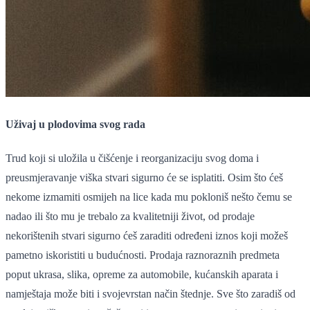
Uživaj u plodovima svog rada
Trud koji si uložila u čišćenje i reorganizaciju svog doma i
preusmjeravanje viška stvari sigurno će se isplatiti. Osim što ćeš
nekome izmamiti osmijeh na lice kada mu pokloniš nešto čemu se
nadao ili što mu je trebalo za kvalitetniji život, od prodaje
nekorištenih stvari sigurno ćeš zaraditi određeni iznos koji možeš
pametno iskoristiti u budućnosti. Prodaja raznoraznih predmeta
poput ukrasa, slika, opreme za automobile, kućanskih aparata i
namještaja može biti i svojevrstan način štednje. Sve što zaradiš od