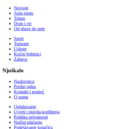
Novosti
Auto moto
Tehno
Dom i vrt
Od glave do pete
Sport
Turizam
Usluge
Kućni ljubimci
Zabava
Njuškalo
Naslovnica
Predaj oglas
Kontakt i pomoć
O nama
Oglašavanje
Uvjeti i pravila korištenja
Politika privatnosti
Načini plaćanja
Podešavanje kolačića