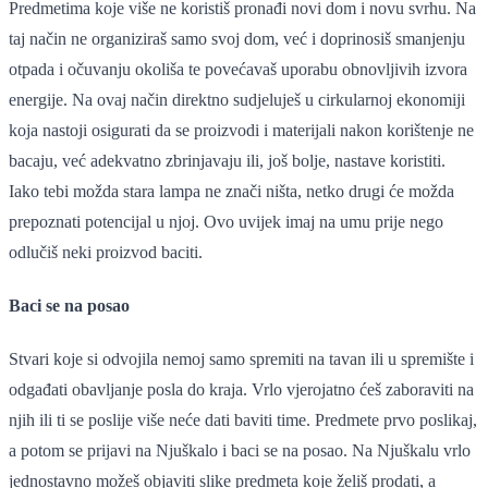
Predmetima koje više ne koristiš pronađi novi dom i novu svrhu. Na
taj način ne organiziraš samo svoj dom, već i doprinosiš smanjenju
otpada i očuvanju okoliša te povećavaš uporabu obnovljivih izvora
energije. Na ovaj način direktno sudjeluješ u cirkularnoj ekonomiji
koja nastoji osigurati da se proizvodi i materijali nakon korištenje ne
bacaju, već adekvatno zbrinjavaju ili, još bolje, nastave koristiti.
Iako tebi možda stara lampa ne znači ništa, netko drugi će možda
prepoznati potencijal u njoj. Ovo uvijek imaj na umu prije nego
odlučiš neki proizvod baciti.
Baci se na posao
Stvari koje si odvojila nemoj samo spremiti na tavan ili u spremište i
odgađati obavljanje posla do kraja. Vrlo vjerojatno ćeš zaboraviti na
njih ili ti se poslije više neće dati baviti time. Predmete prvo poslikaj,
a potom se prijavi na Njuškalo i baci se na posao. Na Njuškalu vrlo
jednostavno možeš objaviti slike predmeta koje želiš prodati, a