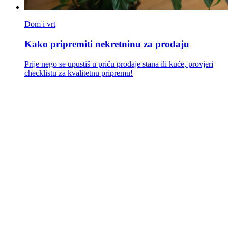
Dom i vrt
Kako pripremiti nekretninu za prodaju
Prije nego se upustiš u priču prodaje stana ili kuće, provjeri
checklistu za kvalitetnu pripremu!