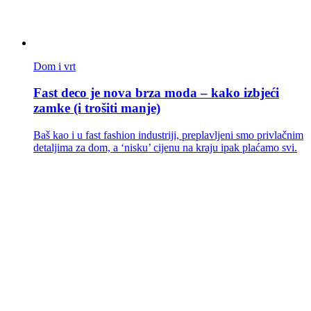
Dom i vrt
Fast deco je nova brza moda – kako izbjeći
zamke (i trošiti manje)
Baš kao i u fast fashion industriji, preplavljeni smo privlačnim
detaljima za dom, a ‘nisku’ cijenu na kraju ipak plaćamo svi.