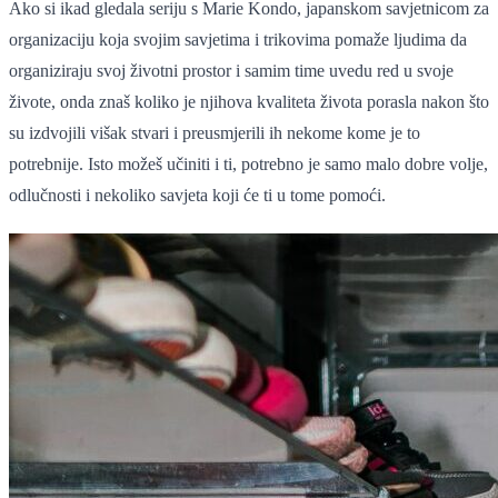
Ako si ikad gledala seriju s Marie Kondo, japanskom savjetnicom za
organizaciju koja svojim savjetima i trikovima pomaže ljudima da
organiziraju svoj životni prostor i samim time uvedu red u svoje
živote, onda znaš koliko je njihova kvaliteta života porasla nakon što
su izdvojili višak stvari i preusmjerili ih nekome kome je to
potrebnije. Isto možeš učiniti i ti, potrebno je samo malo dobre volje,
odlučnosti i nekoliko savjeta koji će ti u tome pomoći.