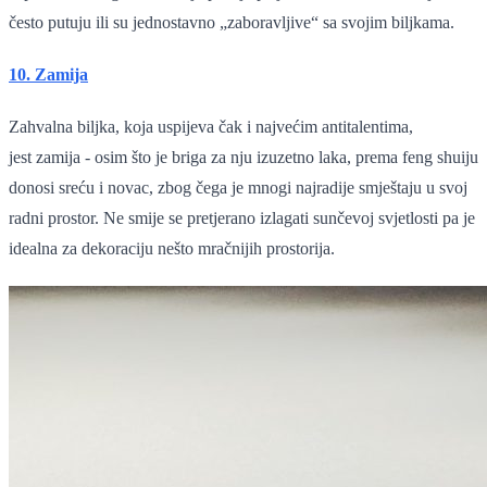
često putuju ili su jednostavno „zaboravljive“ sa svojim biljkama.
10. Zamija
Zahvalna biljka, koja uspijeva čak i najvećim antitalentima,
jest zamija - osim što je briga za nju izuzetno laka, prema feng shuiju
donosi sreću i novac, zbog čega je mnogi najradije smještaju u svoj
radni prostor. Ne smije se pretjerano izlagati sunčevoj svjetlosti pa je
idealna za dekoraciju nešto mračnijih prostorija.