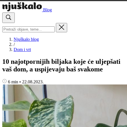
Blog
Njuškalo blog
/
Dom i vrt
10 najotpornijih biljaka koje će uljepšati
vaš dom, a uspijevaju baš svakome
6 min
•
22.08.2023.