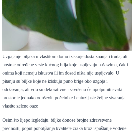
Uzgajanje biljaka u vlastitom domu iziskuje dosta znanja i truda, ali
postoje određene vrste kućnog bilja koje uspijevaju baš svima, čak i
onima koji nemaju iskustva ili im dosad ništa nije uspijevalo. U
pitanju su biljke koje ne iziskuju puno brige oko uzgoja i
održavanja, ali vrlo su dekorativne i savršeno će upotpuniti svaki
prostor te jednako oduševiti početnike i entuzijaste željne stvaranja
vlastite zelene oaze
Osim što lijepo izgledaju, biljke donose brojne zdravstvene
prednosti, poput poboljšanja kvalitete zraka kroz ispuštanje vodene