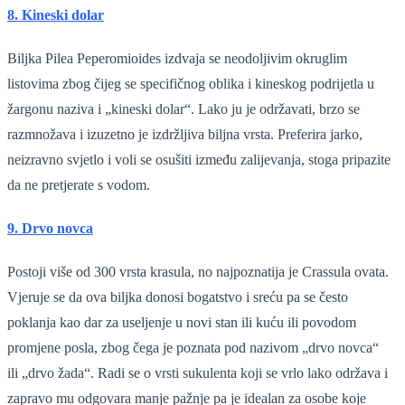
8. Kineski dolar
Biljka Pilea Peperomioides izdvaja se neodoljivim okruglim
listovima zbog čijeg se specifičnog oblika i kineskog podrijetla u
žargonu naziva i „kineski dolar“. Lako ju je održavati, brzo se
razmnožava i izuzetno je izdržljiva biljna vrsta. Preferira jarko,
neizravno svjetlo i voli se osušiti između zalijevanja, stoga pripazite
da ne pretjerate s vodom.
9. Drvo novca
Postoji više od 300 vrsta krasula, no najpoznatija je Crassula ovata.
Vjeruje se da ova biljka donosi bogatstvo i sreću pa se često
poklanja kao dar za useljenje u novi stan ili kuću ili povodom
promjene posla, zbog čega je poznata pod nazivom „drvo novca“
ili „drvo žada“. Radi se o vrsti sukulenta koji se vrlo lako održava i
zapravo mu odgovara manje pažnje pa je idealan za osobe koje