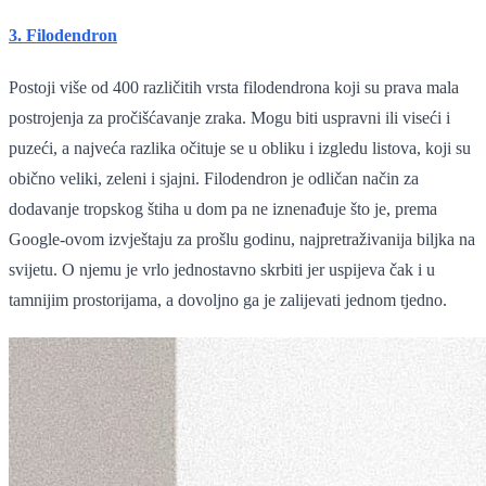
3. Filodendron
Postoji više od 400 različitih vrsta filodendrona koji su prava mala
postrojenja za pročišćavanje zraka. Mogu biti uspravni ili viseći i
puzeći, a najveća razlika očituje se u obliku i izgledu listova, koji su
obično veliki, zeleni i sjajni. Filodendron je odličan način za
dodavanje tropskog štiha u dom pa ne iznenađuje što je, prema
Google-ovom izvještaju za prošlu godinu, najpretraživanija biljka na
svijetu. O njemu je vrlo jednostavno skrbiti jer uspijeva čak i u
tamnijim prostorijama, a dovoljno ga je zalijevati jednom tjedno.