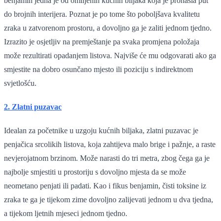
benjamin jedna je od omiljenih kućnih biljaka koja je pronašla put
do brojnih interijera. Poznat je po tome što poboljšava kvalitetu
zraka u zatvorenom prostoru, a dovoljno ga je zaliti jednom tjedno.
Izrazito je osjetljiv na premještanje pa svaka promjena položaja
može rezultirati opadanjem listova. Najviše će mu odgovarati ako ga
smjestite na dobro osunčano mjesto ili poziciju s indirektnom
svjetlošću.
2. Zlatni puzavac
Idealan za početnike u uzgoju kućnih biljaka, zlatni puzavac je
penjačica srcolikih listova, koja zahtijeva malo brige i pažnje, a raste
nevjerojatnom brzinom. Može narasti do tri metra, zbog čega ga je
najbolje smjestiti u prostoriju s dovoljno mjesta da se može
neometano penjati ili padati. Kao i fikus benjamin, čisti toksine iz
zraka te ga je tijekom zime dovoljno zalijevati jednom u dva tjedna,
a tijekom ljetnih mjeseci jednom tjedno.