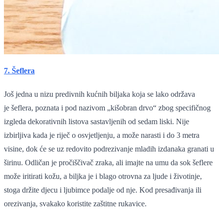
7. Šeflera
Još jedna u nizu predivnih kućnih biljaka koja se lako održava
je šeflera, poznata i pod nazivom „kišobran drvo“ zbog specifičnog
izgleda dekorativnih listova sastavljenih od sedam liski. Nije
izbirljiva kada je riječ o osvjetljenju, a može narasti i do 3 metra
visine, dok će se uz redovito podrezivanje mladih izdanaka granati u
širinu. Odličan je pročiščivač zraka, ali imajte na umu da sok šeflere
može iritirati kožu, a biljka je i blago otrovna za ljude i životinje,
stoga držite djecu i ljubimce podalje od nje. Kod presađivanja ili
orezivanja, svakako koristite zaštitne rukavice.