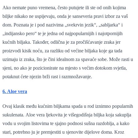
Ako nemate puno vremena, često putujete ili ste od onih kojima
biljke nikako ne uspijevaju, onda je sanseveria pravi izbor za vaš
dom. Poznata je i pod nazivima „svekrvin jezik“, „sabljarka“ i
„indijansko pero“ te je jedna od najpopularnijih i najotpornijih
kućnih biljaka. Također, odlična je za pročišćavanje zraka jer
proizvodi kisik noću, za razliku od većine biljaka koje ga tada
uzimaju iz zraka, što je čini idealnom za spavaće sobe. Može rasti u
sjeni, no ako je pozicionirate na mjesto s većim dotokom svjetla,
potaknut ćete njezin brži rast i razmnožavanje.
6. Aloe vera
Ovaj klasik među kućnim biljkama spada u rod iznimno popularnih
sukulenata. Aloe vera ljekovita je višegodišnja biljka koja sakuplja
vodu u svojim listovima te sjajno podnosi sušna razdoblja, a kako
stari, potrebno ju je premjestiti u sjenovite dijelove doma. Kroz