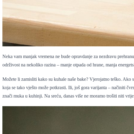
Neka vam manjak vremena ne bude opravdanje za nezdravu prehranu, ba
održivost na nekoliko razina – manje otpada od hrane, manja energets
Možete li zamisliti kako su kuhale naše bake? Vjerojatno teško. Ako ste
koja se tako vješto može potkrasti. Ili, još gora varijanta – načiniti čv
znači muka u kuhinji. Na sreću, danas više ne moramo trošiti niti vrije