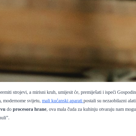
ipremiti strojevi, a mirisni kruh, umijesit će, premiješati i ispeći Gospo
m, modernome svijetu,
mali kućanski aparati
postali su nezaobilazni alat
avu
do
procesora hrane
, ova mala čuda za kuhinju otvaraju nam mogu
nuli”.