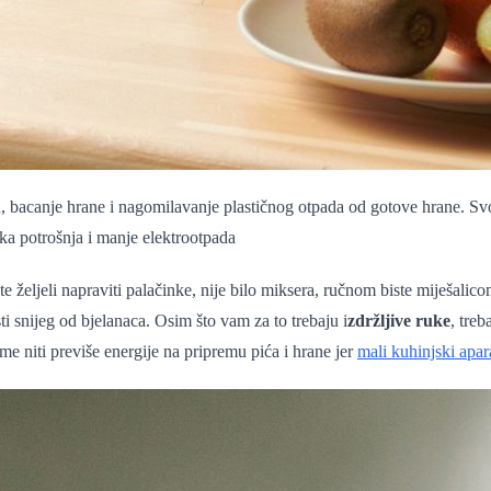
canje hrane i nagomilavanje plastičnog otpada od gotove hrane. Svoju 
ka potrošnja i manje elektrootpada
 željeli napraviti palačinke, nije bilo miksera, ručnom biste miješalicom
rsti snijeg od bjelanaca. Osim što vam za to trebaju i
zdržljive ruke
, tre
me niti previše energije na pripremu pića i hrane jer
mali kuhinjski apar