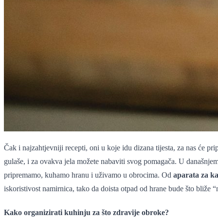
Čak i najzahtjevniji recepti, oni u koje idu dizana tijesta, za nas će pr
gulaše, i za ovakva jela možete nabaviti svog pomagača. U današnje
pripremamo, kuhamo hranu i uživamo u obrocima. Od
aparata za k
iskoristivost namirnica, tako da doista otpad od hrane bude što bliže “
Kako organizirati kuhinju za što zdravije obroke?