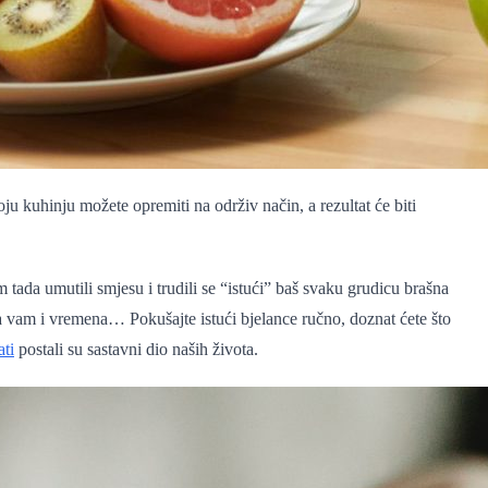
kuhinju možete opremiti na održiv način, a rezultat će biti
 tada umutili smjesu i trudili se “istući” baš svaku grudicu brašna
ba vam i vremena… Pokušajte istući bjelance ručno, doznat ćete što
ati
postali su sastavni dio naših života.