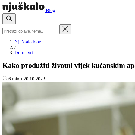
Blog
Njuškalo blog
/
Dom i vrt
Kako produžiti životni vijek kućanskim a
6 min
•
20.10.2023.