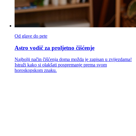
Od glave do pete
Astro vodič za proljetno čišćenje
Najbolji način čišćenja doma možda je zapisan u zvijezdama!
Istraži kako si olakšati pospremanje prema svom
horoskopskom znaku.