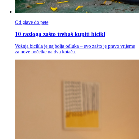
Od glave do pete
10 razloga zašto trebaš kupiti bicikl
Vožnja bicikla je najbolja odluka – evo zašto je pravo vrijeme
za nove početke na dva kotača.