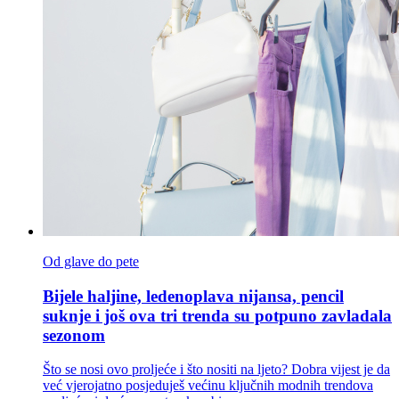
Od glave do pete
Bijele haljine, ledenoplava nijansa, pencil
suknje i još ova tri trenda su potpuno zavladala
sezonom
Što se nosi ovo proljeće i što nositi na ljeto? Dobra vijest je da
već vjerojatno posjeduješ većinu ključnih modnih trendova