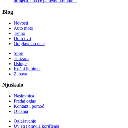
proljeća, i da će pametno kombin...
Blog
Novosti
Auto moto
Tehno
Dom i vrt
Od glave do pete
Sport
Turizam
Usluge
Kućni ljubimci
Zabava
Njuškalo
Naslovnica
Predaj oglas
Kontakt i pomoć
O nama
Oglašavanje
Uvjeti i pravila korištenja