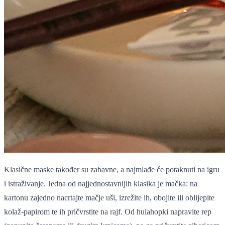
Klasične maske također su zabavne, a najmlađe će potaknuti na igru
i istraživanje. Jedna od najjednostavnijih klasika je mačka: na
kartonu zajedno nacrtajte mačje uši, izrežite ih, obojite ili oblijepite
kolaž-papirom te ih pričvrstite na rajf. Od hulahopki napravite rep