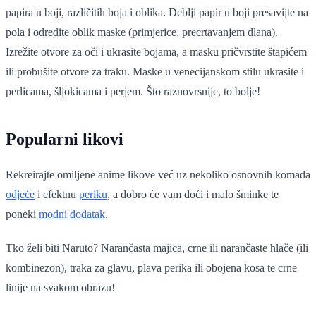
papira u boji, različitih boja i oblika. Deblji papir u boji presavijte na
pola i odredite oblik maske (primjerice, precrtavanjem dlana).
Izrežite otvore za oči i ukrasite bojama, a masku pričvrstite štapićem
ili probušite otvore za traku. Maske u venecijanskom stilu ukrasite i
perlicama, šljokicama i perjem. Što raznovrsnije, to bolje!
Popularni likovi
Rekreirajte omiljene anime likove već uz nekoliko osnovnih komada
odjeće
i efektnu
periku
, a dobro će vam doći i malo šminke te
poneki
modni dodatak
.
Tko želi biti Naruto? Narančasta majica, crne ili narančaste hlače (ili
kombinezon), traka za glavu, plava perika ili obojena kosa te crne
linije na svakom obrazu!