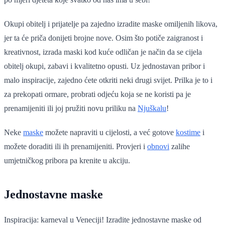
Okupi obitelj i prijatelje pa zajedno izradite maske omiljenih likova,
jer ta će priča donijeti brojne nove. Osim što potiče zaigranost i
kreativnost, izrada maski kod kuće odličan je način da se cijela
obitelj okupi, zabavi i kvalitetno opusti. Uz jednostavan pribor i
malo inspiracije, zajedno ćete otkriti neki drugi svijet. Prilka je to i
za prekopati ormare, probrati odjeću koja se ne koristi pa je
prenamijeniti ili joj pružiti novu priliku na
Njuškalu
!
Neke
maske
možete napraviti u cijelosti, a već gotove
kostime
i
možete doraditi ili ih prenamijeniti. Provjeri i
obnovi
zalihe
umjetničkog pribora pa krenite u akciju.
Jednostavne maske
Inspiracija: karneval u Veneciji! Izradite jednostavne maske od