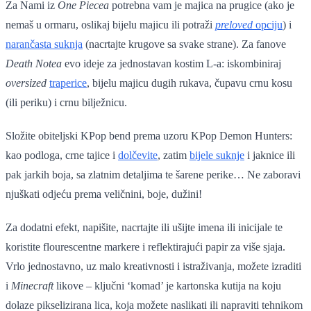
Za Nami iz
One Piecea
potrebna vam je majica na prugice (ako je
nemaš u ormaru, oslikaj bijelu majicu ili potraži
preloved
opciju
) i
narančasta suknja
(nacrtajte krugove sa svake strane). Za fanove
Death Notea
evo ideje za jednostavan kostim L-a: iskombiniraj
oversized
traperice
, bijelu majicu dugih rukava, čupavu crnu kosu
(ili periku) i crnu bilježnicu.
Složite obiteljski KPop bend prema uzoru KPop Demon Hunters:
kao podloga, crne tajice i
dolčevite
, zatim
bijele suknje
i jaknice ili
pak jarkih boja, sa zlatnim detaljima te šarene perike… Ne zaboravi
njuškati odjeću prema veličnini, boje, dužini!
Za dodatni efekt, napišite, nacrtajte ili ušijte imena ili inicijale te
koristite flourescentne markere i reflektirajući papir za više sjaja.
Vrlo jednostavno, uz malo kreativnosti i istraživanja, možete izraditi
i
Minecraft
likove – ključni ‘komad’ je kartonska kutija na koju
dolaze pikselizirana lica, koja možete naslikati ili napraviti tehnikom