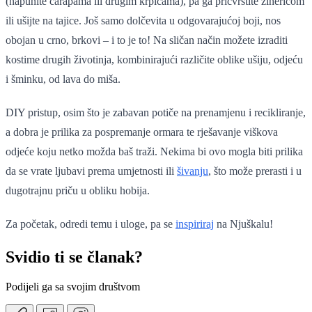
(napunite čarapama ili drugim krpicama), pa ga pričvrstite zihericom
ili ušijte na tajice. Još samo dolčevita u odgovarajućoj boji, nos
obojan u crno, brkovi – i to je to! Na sličan način možete izraditi
kostime drugih životinja, kombinirajući različite oblike ušiju, odjeću
i šminku, od lava do miša.
DIY pristup, osim što je zabavan potiče na prenamjenu i recikliranje,
a dobra je prilika za pospremanje ormara te rješavanje viškova
odjeće koju netko možda baš traži. Nekima bi ovo mogla biti prilika
da se vrate ljubavi prema umjetnosti ili
šivanju
, što može prerasti i u
dugotrajnu priču u obliku hobija.
Za početak, odredi temu i uloge, pa se
inspiriraj
na Njuškalu!
Svidio ti se članak?
Podijeli ga sa svojim društvom