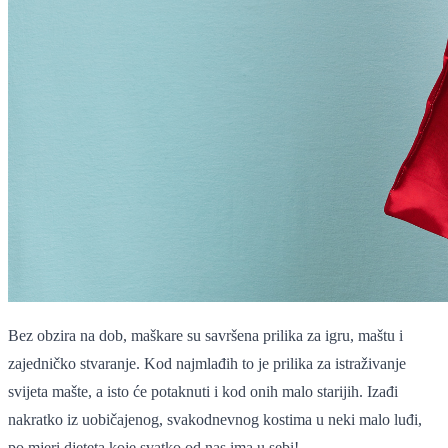
Bez obzira na dob, maškare su savršena prilika za igru, maštu i
zajedničko stvaranje. Kod najmlađih to je prilika za istraživanje
svijeta mašte, a isto će potaknuti i kod onih malo starijih. Izađi
nakratko iz uobičajenog, svakodnevnog kostima u neki malo luđi,
po mjeri djeteta koje svatko od nas ima u sebi!