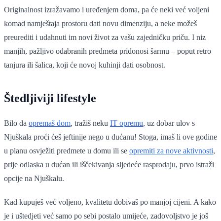
Originalnost izražavamo i uređenjem doma, pa će neki već voljeni
komad namještaja prostoru dati novu dimenziju, a neke možeš
preurediti i udahnuti im novi život za vašu zajedničku priču. I niz
manjih, pažljivo odabranih predmeta pridonosi šarmu – poput retro
tanjura ili šalica, koji će novoj kuhinji dati osobnost.
Štedljiviji lifestyle
Bilo da
opremaš dom
, tražiš neku
IT opremu
, uz dobar ulov s
Njuškala proći ćeš jeftinije nego u dućanu! Stoga, imaš li ove godine
u planu osvježiti predmete u domu ili se
opremiti za nove aktivnosti
,
prije odlaska u dućan ili iščekivanja sljedeće rasprodaju, prvo istraži
opcije na Njuškalu.
Kad kupuješ već voljeno, kvalitetu dobivaš po manjoj cijeni. A kako
je i uštedjeti već samo po sebi postalo umijeće, zadovoljstvo je još