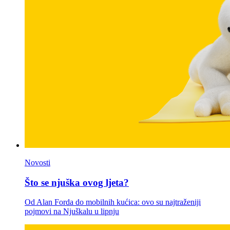
Novosti
Što se njuška ovog ljeta?
Od Alan Forda do mobilnih kućica: ovo su najtraženiji
pojmovi na Njuškalu u lipnju