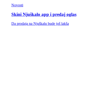
Novosti
Skini Njuškalo app i predaj oglas
Da prodaja na Njuškalu bude još lakša