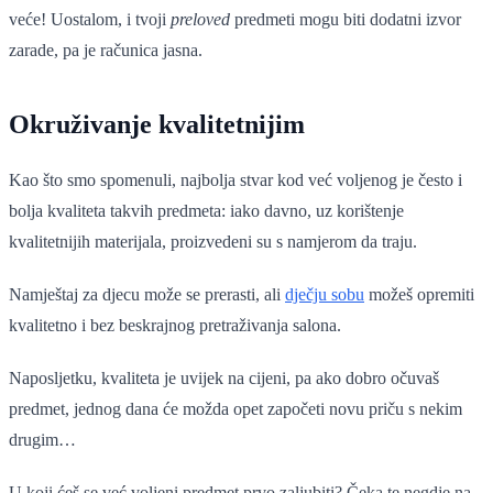
veće! Uostalom, i tvoji
preloved
predmeti mogu biti dodatni izvor
zarade, pa je računica jasna.
Okruživanje kvalitetnijim
Kao što smo spomenuli, najbolja stvar kod već voljenog je često i
bolja kvaliteta takvih predmeta: iako davno, uz korištenje
kvalitetnijih materijala, proizvedeni su s namjerom da traju.
Namještaj za djecu može se prerasti, ali
dječju sobu
možeš opremiti
kvalitetno i bez beskrajnog pretraživanja salona.
Naposljetku, kvaliteta je uvijek na cijeni, pa ako dobro očuvaš
predmet, jednog dana će možda opet započeti novu priču s nekim
drugim…
U koji ćeš se već voljeni predmet prvo zaljubiti? Čeka te negdje na