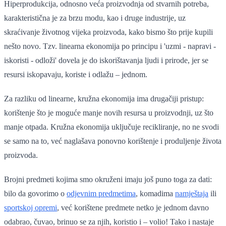
Hiperprodukcija, odnosno veća proizvodnja od stvarnih potreba,
karakteristična je za brzu modu, kao i druge industrije, uz
skraćivanje životnog vijeka proizvoda, kako bismo što prije kupili
nešto novo. Tzv. linearna ekonomija po principu i 'uzmi - napravi -
iskoristi - odloži' dovela je do iskorištavanja ljudi i prirode, jer se
resursi iskopavaju, koriste i odlažu – jednom.
Za razliku od linearne, kružna ekonomija ima drugačiji pristup:
korištenje što je moguće manje novih resursa u proizvodnji, uz što
manje otpada. Kružna ekonomija uključuje recikliranje, no ne svodi
se samo na to, već naglašava ponovno korištenje i produljenje života
proizvoda.
Brojni predmeti kojima smo okruženi imaju još puno toga za dati:
bilo da govorimo o
odjevnim predmetima
, komadima
namještaja
ili
sportskoj opremi
, već korištene predmete netko je jednom davno
odabrao, čuvao, brinuo se za njih, koristio i – volio! Tako i nastaje