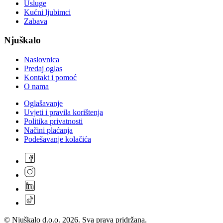
Usluge
Kućni ljubimci
Zabava
Njuškalo
Naslovnica
Predaj oglas
Kontakt i pomoć
O nama
Oglašavanje
Uvjeti i pravila korištenja
Politika privatnosti
Načini plaćanja
Podešavanje kolačića
© Njuškalo d.o.o. 2026. Sva prava pridržana.