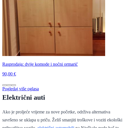
Rasprodaja: dvije komode i noćni ormarić
90,00 €
Pogledaj više oglasa
Električni auti
Ako je proljeće vrijeme za nove početke, održiva alternativa
savršeno se uklapa u priču. Želiš smanjiti troškove i voziti ekološki
prihvatljivo vozilo,
električni automobili
na Njuškalu nude baš to.