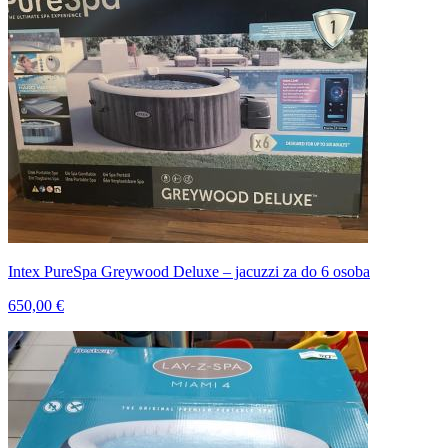
Intex PureSpa Greywood Deluxe – jacuzzi za do 6 osoba
650,00 €