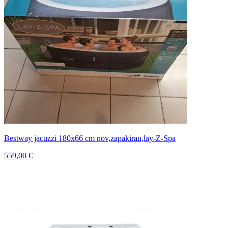
Bestway jacuzzi 180x66 cm nov,zapakiran,lay-Z-Spa
559,00 €