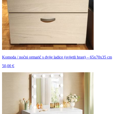
Komoda / noćni ormarić s dvije ladice (svijetli hrast) – 65x70x35 cm
50,00 €