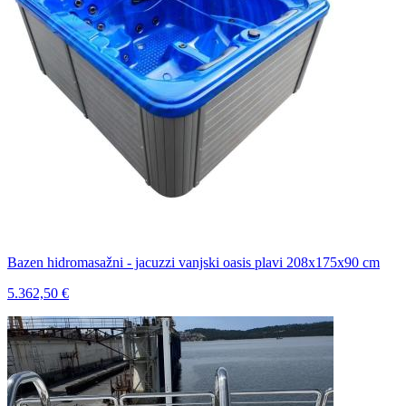
Bazen hidromasažni - jacuzzi vanjski oasis plavi 208x175x90 cm
5.362,50 €