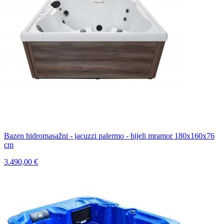
Bazen hidromasažni - jacuzzi palermo - bijeli mramor 180x160x76
cm
3.490,00 €