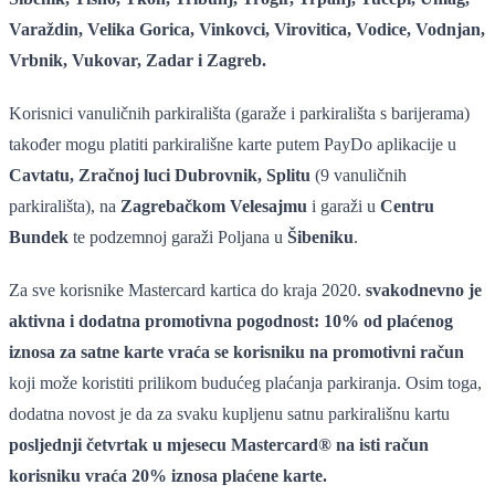
Varaždin, Velika Gorica, Vinkovci, Virovitica, Vodice, Vodnjan,
Vrbnik, Vukovar, Zadar i Zagreb.
Korisnici vanuličnih parkirališta (garaže i parkirališta s barijerama)
također mogu platiti parkirališne karte putem PayDo aplikacije u
Cavtatu, Zračnoj luci Dubrovnik, Splitu
(9 vanuličnih
parkirališta), na
Zagrebačkom Velesajmu
i garaži u
Centru
Bundek
te podzemnoj garaži Poljana u
Šibeniku
.
Za sve korisnike Mastercard kartica do kraja 2020.
svakodnevno je
aktivna i dodatna promotivna pogodnost:
10% od plaćenog
iznosa za satne karte vraća se korisniku na promotivni račun
koji može koristiti prilikom budućeg plaćanja parkiranja. Osim toga,
dodatna novost je da za svaku kupljenu satnu parkirališnu kartu
posljednji četvrtak u mjesecu Mastercard® na isti račun
korisniku vraća 20% iznosa plaćene karte.