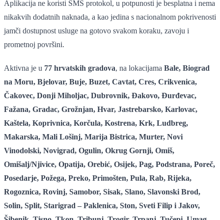
Aplikacija ne koristi SMS protokol, u potpunosti je besplatna i nema
nikakvih dodatnih naknada, a kao jedina s nacionalnom pokrivenosti
jamči dostupnost usluge na gotovo svakom koraku, zavoju i
prometnoj površini.
Aktivna je u
77 hrvatskih gradova
, na lokacijama
Bale, Biograd
na Moru, Bjelovar, Buje, Buzet, Cavtat, Cres, Crikvenica,
Čakovec, Donji Miholjac, Dubrovnik, Đakovo, Đurđevac,
Fažana, Gradac, Grožnjan, Hvar, Jastrebarsko, Karlovac,
Kaštela, Koprivnica, Korčula, Kostrena, Krk, Ludbreg,
Makarska, Mali Lošinj, Marija Bistrica, Murter, Novi
Vinodolski, Novigrad, Ogulin, Okrug Gornji, Omiš,
Omišalj/Njivice, Opatija, Orebić, Osijek, Pag, Podstrana, Poreč,
Posedarje, Požega, Preko, Primošten, Pula, Rab, Rijeka,
Rogoznica, Rovinj, Samobor, Sisak, Slano, Slavonski Brod,
Solin, Split, Starigrad – Paklenica, Ston, Sveti Filip i Jakov,
Šibenik, Tisno, Tkon, Tribunj, Trogir, Trpanj, Tučepi, Umag,