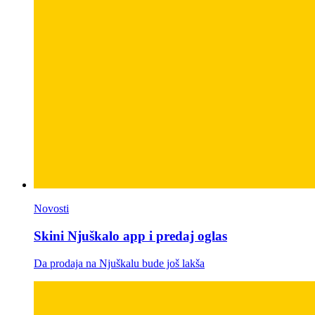
Novosti
Skini Njuškalo app i predaj oglas
Da prodaja na Njuškalu bude još lakša