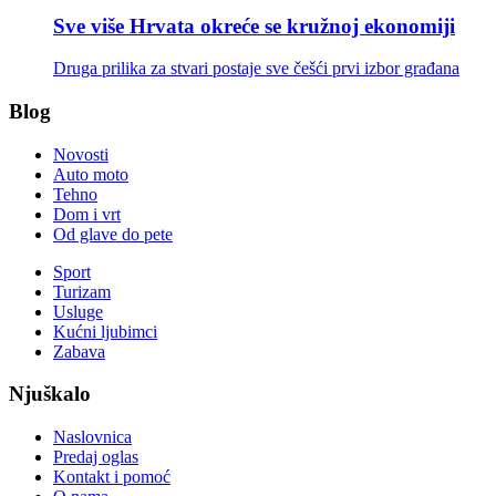
Sve više Hrvata okreće se kružnoj ekonomiji
Druga prilika za stvari postaje sve češći prvi izbor građana
Blog
Novosti
Auto moto
Tehno
Dom i vrt
Od glave do pete
Sport
Turizam
Usluge
Kućni ljubimci
Zabava
Njuškalo
Naslovnica
Predaj oglas
Kontakt i pomoć