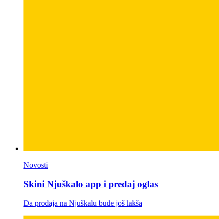
Novosti
Skini Njuškalo app i predaj oglas
Da prodaja na Njuškalu bude još lakša