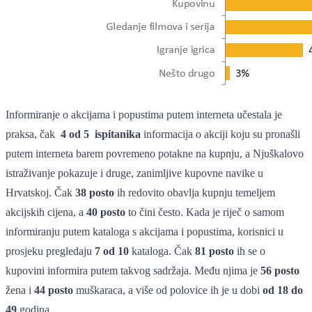
Informiranje o akcijama i popustima putem interneta učestala je
praksa, čak
4 od 5 ispitanika
informacija o akciji koju su pronašli
putem interneta barem povremeno potakne na kupnju, a Njuškalovo
istraživanje pokazuje i druge, zanimljive kupovne navike u
Hrvatskoj. Čak
38 posto
ih redovito obavlja kupnju temeljem
akcijskih cijena, a
40 posto
to čini često. Kada je riječ o samom
informiranju putem kataloga s akcijama i popustima, korisnici u
prosjeku pregledaju
7 od 10
kataloga. Čak
81 posto
ih se o
kupovini informira putem takvog sadržaja. Među njima je
56 posto
žena i
44 posto
muškaraca, a više od polovice ih je u dobi
od 18 do
49
godina.