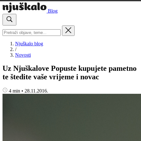
Blog
Njuškalo blog
/
Novosti
Uz Njuškalove Popuste kupujete pametno
te štedite vaše vrijeme i novac
4 min
•
28.11.2016.