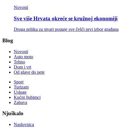
Novosti
Sve više Hrvata okreće se kružnoj ekonomiji
Druga prilika za stvari postaje sve češći prvi izbor građana
Blog
Novosti
Auto moto
Tehno
Dom i vrt
Od glave do pete
Sport
Turizam
Usluge
Kućni ljubimci
Zabava
Njuškalo
Naslovnica