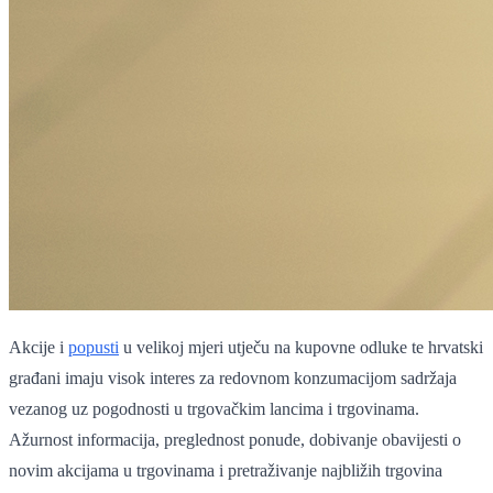
Akcije i
popusti
u velikoj mjeri utječu na kupovne odluke te hrvatski
građani imaju visok interes za redovnom konzumacijom sadržaja
vezanog uz pogodnosti u trgovačkim lancima i trgovinama.
Ažurnost informacija, preglednost ponude, dobivanje obavijesti o
novim akcijama u trgovinama i pretraživanje najbližih trgovina