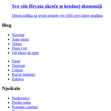
Sve više Hrvata okreće se kružnoj ekonomiji
Druga prilika za stvari postaje sve češći prvi izbor građana
Blog
Novosti
Auto moto
Tehno
Dom i vrt
Od glave do pete
Sport
Turizam
Usluge
Kućni ljubimci
Zabava
Njuškalo
Naslovnica
Predaj oglas
Kontakt i pomoć