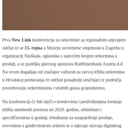
Prva
New Link
konferencija za nekretnine sa regionalnim utjecajem
održat će se
15. rujna
u Muzeju suvremene umjetnosti u Zagrebu u
organizaciji Njuškala, oglasnika s najvećim brojem nekretnina u
prodaji, a uz podršku glavnog sponzora Raiffeisenbank Austria d.d.
Na ovom događaju od značajne važnosti za razvoj tržišta nekretnina
u Hrvatskoj predavanja će održati ponajbolji stručnjaci iz područja
posredovanja nekretninama i srodnih grana gospodarstva.
Na konferenciji će biti riječi o trendovima i predviđanjima kretanja
tržišta stambenih prostora do 2020. godine, arhitekturi i
specifičnostima u gradnji, tehnikama za unaprjeđenje prodaje,
novostima u građevinskom sektoru te o utjecaju razvoja digitalnog