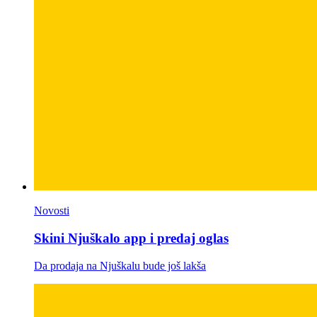
Novosti
Skini Njuškalo app i predaj oglas
Da prodaja na Njuškalu bude još lakša