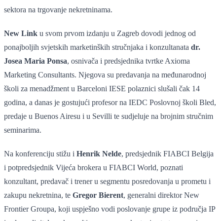
sektora na trgovanje nekretninama.
New Link
u svom prvom izdanju u Zagreb dovodi jednog od
ponajboljih svjetskih marketinških stručnjaka i konzultanata
dr.
Josea Maria Ponsa
, osnivača i predsjednika tvrtke Axioma
Marketing Consultants. Njegova su predavanja na međunarodnoj
školi za menadžment u Barceloni IESE polaznici slušali čak 14
godina, a danas je gostujući profesor na IEDC Poslovnoj školi Bled,
predaje u Buenos Airesu i u Sevilli te sudjeluje na brojnim stručnim
seminarima.
Na konferenciju stižu i
Henrik Nelde
, predsjednik FIABCI Belgija
i potpredsjednik Vijeća brokera u FIABCI World, poznati
konzultant, predavač i trener u segmentu posredovanja u prometu i
zakupu nekretnina, te
Gregor Bierent
, generalni direktor New
Frontier Groupa, koji uspješno vodi poslovanje grupe iz područja IP