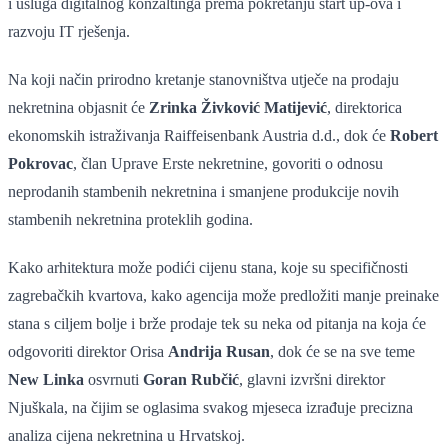
i usluga digitalnog konzaltinga prema pokretanju start up-ova i
razvoju IT rješenja.
Na koji način prirodno kretanje stanovništva utječe na prodaju
nekretnina objasnit će
Zrinka Živković Matijević
, direktorica
ekonomskih istraživanja Raiffeisenbank Austria d.d., dok će
Robert
Pokrovac
, član Uprave Erste nekretnine, govoriti o odnosu
neprodanih stambenih nekretnina i smanjene produkcije novih
stambenih nekretnina proteklih godina.
Kako arhitektura može podići cijenu stana, koje su specifičnosti
zagrebačkih kvartova, kako agencija može predložiti manje preinake
stana s ciljem bolje i brže prodaje tek su neka od pitanja na koja će
odgovoriti direktor Orisa
Andrija Rusan
, dok će se na sve teme
New Linka
osvrnuti
Goran Rubčić
, glavni izvršni direktor
Njuškala, na čijim se oglasima svakog mjeseca izrađuje precizna
analiza cijena nekretnina u Hrvatskoj.