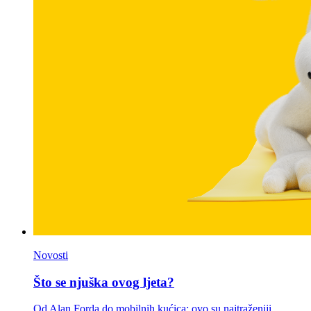
Novosti
Što se njuška ovog ljeta?
Od Alan Forda do mobilnih kućica: ovo su najtraženiji