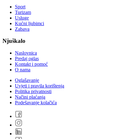
Sport
Turizam
Usluge
Kućni ljubimci
Zabava
Njuškalo
Naslovnica
Predaj oglas
Kontakt i pomoć
O nama
Oglašavanje
Uvjeti i pravila korištenja
Politika privatnosti
Načini plaćanja
Podešavanje kolačića