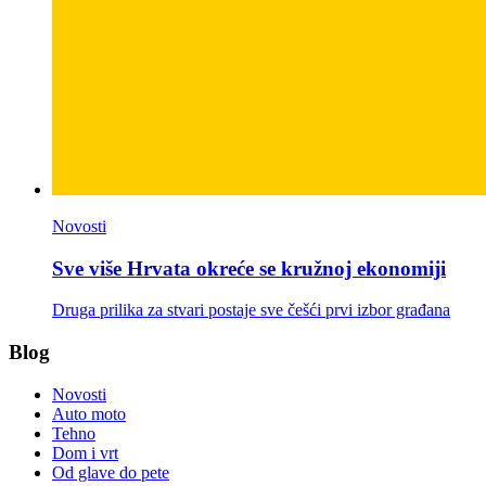
Novosti
Sve više Hrvata okreće se kružnoj ekonomiji
Druga prilika za stvari postaje sve češći prvi izbor građana
Blog
Novosti
Auto moto
Tehno
Dom i vrt
Od glave do pete