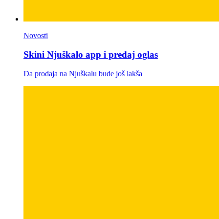
Novosti
Skini Njuškalo app i predaj oglas
Da prodaja na Njuškalu bude još lakša