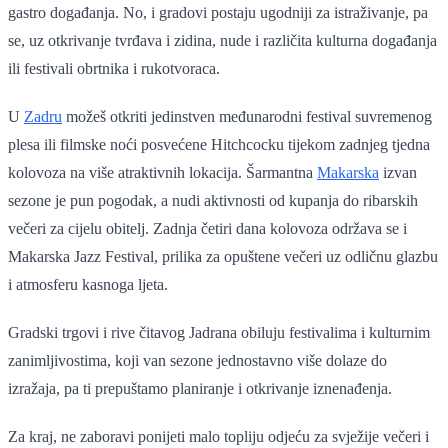
gastro događanja. No, i gradovi postaju ugodniji za istraživanje, pa
se, uz otkrivanje tvrđava i zidina, nude i različita kulturna događanja
ili festivali obrtnika i rukotvoraca.
U
Zadru
možeš otkriti jedinstven međunarodni festival suvremenog
plesa ili filmske noći posvećene Hitchcocku tijekom zadnjeg tjedna
kolovoza na više atraktivnih lokacija. Šarmantna
Makarska
izvan
sezone je pun pogodak, a nudi aktivnosti od kupanja do ribarskih
večeri za cijelu obitelj. Zadnja četiri dana kolovoza održava se i
Makarska Jazz Festival, prilika za opuštene večeri uz odličnu glazbu
i atmosferu kasnoga ljeta.
Gradski trgovi i rive čitavog Jadrana obiluju festivalima i kulturnim
zanimljivostima, koji van sezone jednostavno više dolaze do
izražaja, pa ti prepuštamo planiranje i otkrivanje iznenađenja.
Za kraj, ne zaboravi ponijeti malo topliju odjeću za svježije večeri i