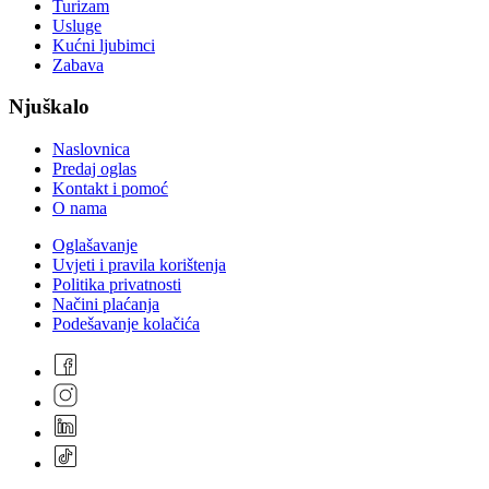
Turizam
Usluge
Kućni ljubimci
Zabava
Njuškalo
Naslovnica
Predaj oglas
Kontakt i pomoć
O nama
Oglašavanje
Uvjeti i pravila korištenja
Politika privatnosti
Načini plaćanja
Podešavanje kolačića