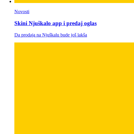
Novosti
Skini Njuškalo app i predaj oglas
Da prodaja na Njuškalu bude još lakša