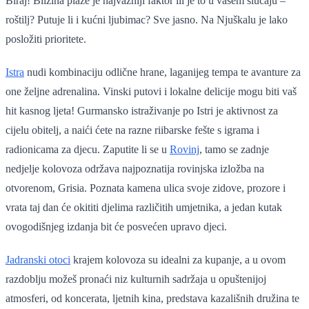
Biraj! Blizina plaže je najvažniji faktor ili je to u vašem slučaju –
roštilj? Putuje li i kućni ljubimac? Sve jasno. Na Njuškalu je lako
posložiti prioritete.
Istra
nudi kombinaciju odlične hrane, laganijeg tempa te avanture za
one željne adrenalina. Vinski putovi i lokalne delicije mogu biti vaš
hit kasnog ljeta! Gurmansko istraživanje po Istri je aktivnost za
cijelu obitelj, a naići ćete na razne riibarske fešte s igrama i
radionicama za djecu. Zaputite li se u
Rovinj
, tamo se zadnje
nedjelje kolovoza održava najpoznatija rovinjska izložba na
otvorenom, Grisia. Poznata kamena ulica svoje zidove, prozore i
vrata taj dan će okititi djelima različitih umjetnika, a jedan kutak
ovogodišnjeg izdanja bit će posvećen upravo djeci.
Jadranski otoci
krajem kolovoza su idealni za kupanje, a u ovom
razdoblju možeš pronaći niz kulturnih sadržaja u opuštenijoj
atmosferi, od koncerata, ljetnih kina, predstava kazališnih družina te