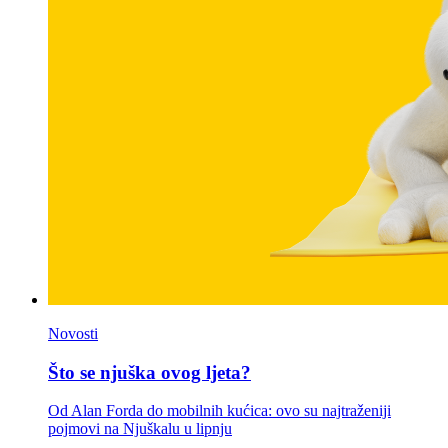
Novosti
Što se njuška ovog ljeta?
Od Alan Forda do mobilnih kućica: ovo su najtraženiji
pojmovi na Njuškalu u lipnju