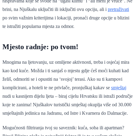
raspravama koje se svode na “ugasi klimu” i “ali meni je vruće”. Ne
brini, na Njuškalu uključiti ili isključiti ovu opciju, ali i
pretraživati
po svim važnim kriterijima i lokaciji, pronaći druge opcije u blizini
te istražiti popularna mjesta za odmor.
Mjesto radnje: po tvom!
Mnogima na ljetovanju, uz omiljene aktivnosti, treba i osjećaj mira
kao kod kuće. Možda i ti sanjaš o mjestu gdje ćeš moći kuhati kad
želiš, odmoriti se i opustiti na ‘svojoj’ terasi. Ako su ti kampovi
komplicirani, a hoteli te ne privlače, pronjuškaj kakav se
smještaj
nudi u kasnijem dijelu ljeta – biraj cijelu Hrvatsku ili istraži područje
koje te zanima! Njuškalov turistički smještaj okuplja više od 30.000
smještajnih jedinica na Jadranu, od Istre i Kvarnera do Dalmacije.
Mogućnosti filtriranja tvoj su saveznik: kuća, soba ili apartman?