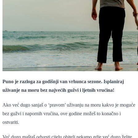
Puno je razloga za godišnji van vrhunca sezone. Isplaniraj
uživanje na moru bez najvećih gužvi i ljetnih vrućina!
Ako već dugo sanjaš o ‘pravom’ uživanju na moru kakvo je moguće
bez gužvi i napornih vrućina, ove godine možeš to konačno i
ostvariti.
Već dugo maštaš odvesti cijelu obitelj nekamo gdje već dugo želite