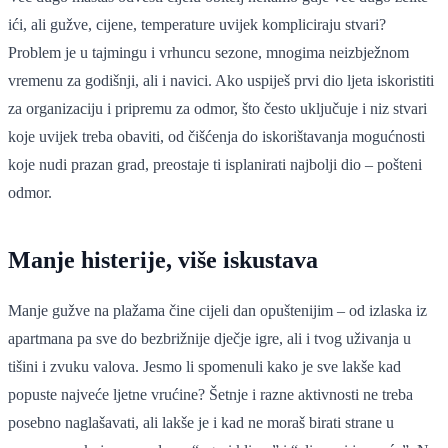
ići, ali gužve, cijene, temperature uvijek kompliciraju stvari?
Problem je u tajmingu i vrhuncu sezone, mnogima neizbježnom
vremenu za godišnji, ali i navici. Ako uspiješ prvi dio ljeta iskoristiti
za organizaciju i pripremu za odmor, što često uključuje i niz stvari
koje uvijek treba obaviti, od čišćenja do iskorištavanja mogućnosti
koje nudi prazan grad, preostaje ti isplanirati najbolji dio – pošteni
odmor.
Manje histerije, više iskustava
Manje gužve na plažama čine cijeli dan opuštenijim – od izlaska iz
apartmana pa sve do bezbrižnije dječje igre, ali i tvog uživanja u
tišini i zvuku valova. Jesmo li spomenuli kako je sve lakše kad
popuste najveće ljetne vrućine? Šetnje i razne aktivnosti ne treba
posebno naglašavati, ali lakše je i kad ne moraš birati strane u