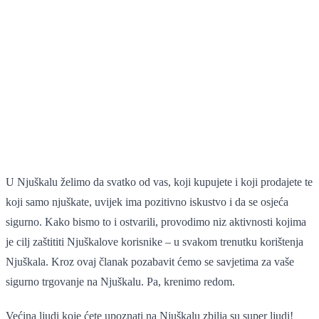
U Njuškalu želimo da svatko od vas, koji kupujete i koji prodajete te
koji samo njuškate, uvijek ima pozitivno iskustvo i da se osjeća
sigurno. Kako bismo to i ostvarili, provodimo niz aktivnosti kojima
je cilj zaštititi Njuškalove korisnike – u svakom trenutku korištenja
Njuškala. Kroz ovaj članak pozabavit ćemo se savjetima za vaše
sigurno trgovanje na Njuškalu. Pa, krenimo redom.
Većina ljudi koje ćete upoznati na Njuškalu zbilja su super ljudi!