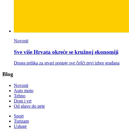
Novosti
Sve više Hrvata okreće se kružnoj ekonomiji
Druga prilika za stvari postaje sve češći prvi izbor građana
Blog
Novosti
Auto moto
Tehno
Dom i vrt
Od glave do pete
Sport
Turizam
Usluge