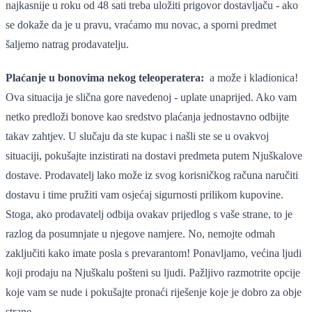
najkasnije u roku od 48 sati treba uložiti prigovor dostavljaču - ako
se dokaže da je u pravu, vraćamo mu novac, a sporni predmet
šaljemo natrag prodavatelju.
Plaćanje u bonovima nekog teleoperatera:
a može i kladionica!
Ova situacija je slična gore navedenoj - uplate unaprijed. Ako vam
netko predloži bonove kao sredstvo plaćanja jednostavno odbijte
takav zahtjev. U slučaju da ste kupac i našli ste se u ovakvoj
situaciji, pokušajte inzistirati na dostavi predmeta putem Njuškalove
dostave. Prodavatelj lako može iz svog korisničkog računa naručiti
dostavu i time pružiti vam osjećaj sigurnosti prilikom kupovine.
Stoga, ako prodavatelj odbija ovakav prijedlog s vaše strane, to je
razlog da posumnjate u njegove namjere. No, nemojte odmah
zaključiti kako imate posla s prevarantom! Ponavljamo, većina ljudi
koji prodaju na Njuškalu pošteni su ljudi. Pažljivo razmotrite opcije
koje vam se nude i pokušajte pronaći riješenje koje je dobro za obje
strane.