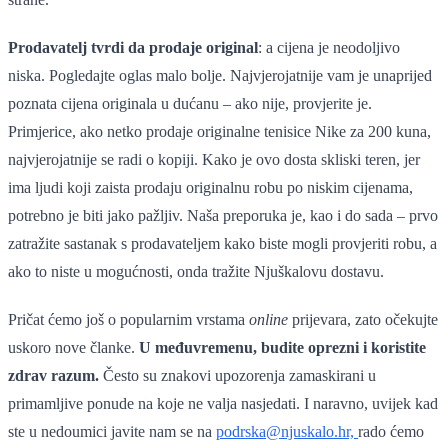
Prodavatelj tvrdi da prodaje original
: a cijena je neodoljivo
niska. Pogledajte oglas malo bolje. Najvjerojatnije vam je unaprijed
poznata cijena originala u dućanu – ako nije, provjerite je.
Primjerice, ako netko prodaje originalne tenisice Nike za 200 kuna,
najvjerojatnije se radi o kopiji. Kako je ovo dosta skliski teren, jer
ima ljudi koji zaista prodaju originalnu robu po niskim cijenama,
potrebno je biti jako pažljiv. Naša preporuka je, kao i do sada – prvo
zatražite sastanak s prodavateljem kako biste mogli provjeriti robu, a
ako to niste u mogućnosti, onda tražite Njuškalovu dostavu.
Pričat ćemo još o popularnim vrstama
online
prijevara, zato očekujte
uskoro nove članke.
U međuvremenu, budite oprezni i koristite
zdrav razum.
Često su znakovi upozorenja zamaskirani u
primamljive ponude na koje ne valja nasjedati. I naravno, uvijek kad
ste u nedoumici javite nam se na
podrska@njuskalo.hr,
rado ćemo