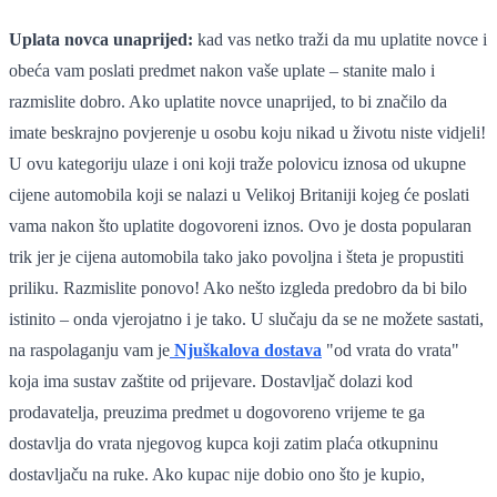
Uplata novca unaprijed:
kad vas netko traži da mu uplatite novce i
obeća vam poslati predmet nakon vaše uplate – stanite malo i
razmislite dobro. Ako uplatite novce unaprijed, to bi značilo da
imate beskrajno povjerenje u osobu koju nikad u životu niste vidjeli!
U ovu kategoriju ulaze i oni koji traže polovicu iznosa od ukupne
cijene automobila koji se nalazi u Velikoj Britaniji kojeg će poslati
vama nakon što uplatite dogovoreni iznos. Ovo je dosta popularan
trik jer je cijena automobila tako jako povoljna i šteta je propustiti
priliku. Razmislite ponovo! Ako nešto izgleda predobro da bi bilo
istinito – onda vjerojatno i je tako. U slučaju da se ne možete sastati,
na raspolaganju vam je
Njuškalova dostava
"od vrata do vrata"
koja ima sustav zaštite od prijevare. Dostavljač dolazi kod
prodavatelja, preuzima predmet u dogovoreno vrijeme te ga
dostavlja do vrata njegovog kupca koji zatim plaća otkupninu
dostavljaču na ruke. Ako kupac nije dobio ono što je kupio,