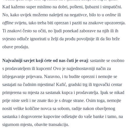
Kad kažemo super mislimo na dobri, pošteni, ljubazni i simpatični.
No, kako uvijek možemo naletjeti na negativce, bilo to u
online
ili
offline
svijetu, tako treba biti oprezan i paziti na znakove upozorenja.
Ti znakovi često su očiti, no ljudi ponekad zaborave na njih ili ih
svjesno odluče ignorirati u želji da prođu povoljnije ili da što brže
obave prodaju.
Najvažniji savjet koji ćete od nas čuti je ovaj
: sastanite se osobno
s prodavateljem ili kupcem! Ovo je najjednostavniji način za
izbjegavanje prijevara. Naravno, i tu budite oprezni i nemojte se
sastajati na čudnim mjestima! Kafić, gradski trg ili trgovački centar
primjerena su mjesta za sastanak kupca i prodavatelja. Ipak se nikad
prije niste sreli i ne znate tko je s druge strane. Osim toga, nemojte
nositi velike količine novca sa sobom, radije nakon obavljenog
sastanka i dogovorene kupovine odšetajte do vaše banke i tamo, na
sigurnom mjestu, obavite transakciju.