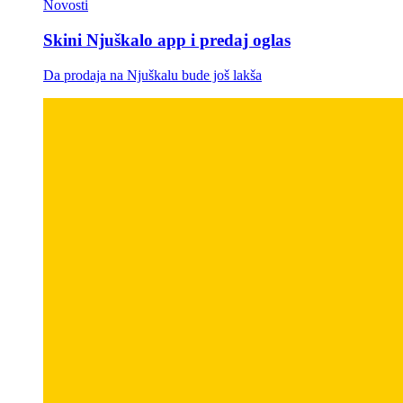
Novosti
Skini Njuškalo app i predaj oglas
Da prodaja na Njuškalu bude još lakša