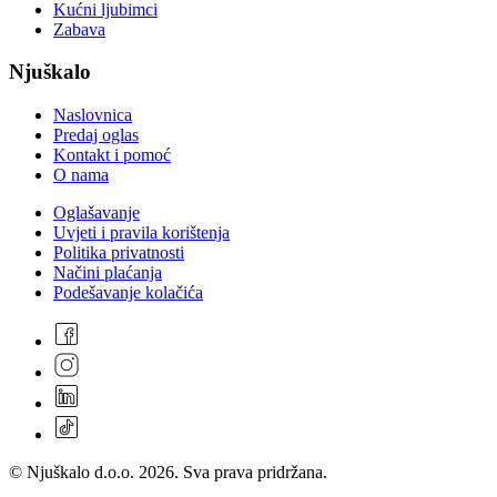
Kućni ljubimci
Zabava
Njuškalo
Naslovnica
Predaj oglas
Kontakt i pomoć
O nama
Oglašavanje
Uvjeti i pravila korištenja
Politika privatnosti
Načini plaćanja
Podešavanje kolačića
© Njuškalo d.o.o. 2026. Sva prava pridržana.