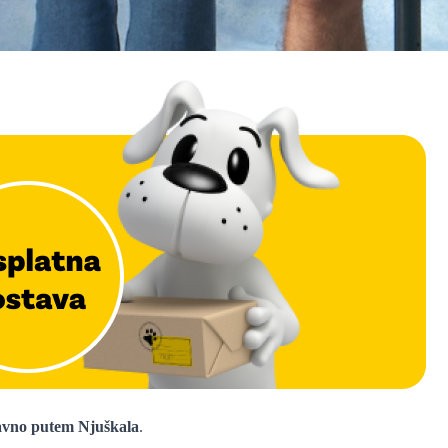
avno putem Njuškala
.