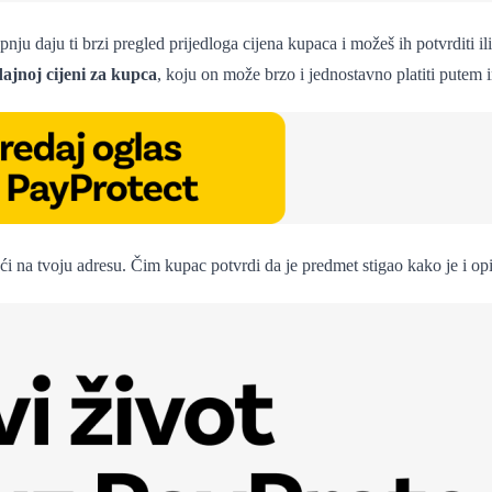
nju daju ti brzi pregled prijedloga cijena kupaca i možeš ih potvrditi i
jnoj cijeni za kupca
, koju on može brzo i jednostavno platiti putem i
i na tvoju adresu. Čim kupac potvrdi da je predmet stigao kako je i opis