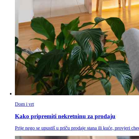
Dom i vrt
Kako pripremiti nekretninu za prodaju
Prije nego se upustiš u priču prodaje stana ili kuće, provjeri ch