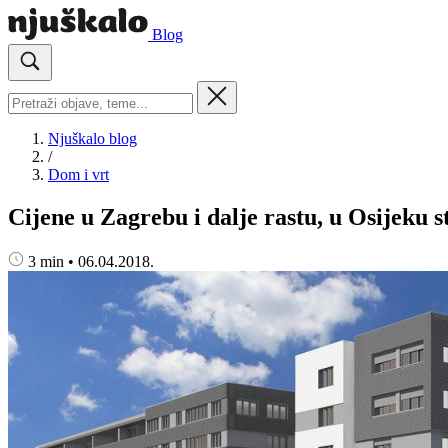
Blog
Njuškalo blog
/
Dom i vrt
Cijene u Zagrebu i dalje rastu, u Osijeku s
3 min
•
06.04.2018.