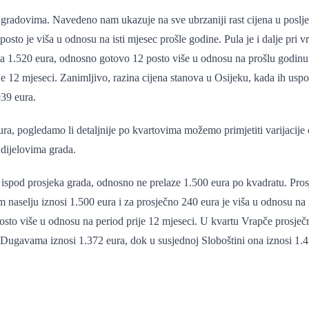
gradovima. Navedeno nam ukazuje na sve ubrzaniji rast cijena u posljed
posto je viša u odnosu na isti mjesec prošle godine. Pula je i dalje pri 
ila 1.520 eura, odnosno gotovo 12 posto više u odnosu na prošlu godinu
ije 12 mjeseci. Zanimljivo, razina cijena stanova u Osijeku, kada ih us
939 eura.
ura, pogledamo li detaljnije po kvartovima možemo primjetiti varijacije 
dijelovima grada.
ispod prosjeka grada, odnosno ne prelaze 1.500 eura po kvadratu. Pros
naselju iznosi 1.500 eura i za prosječno 240 eura je viša u odnosu na is
to više u odnosu na period prije 12 mjeseci. U kvartu Vrapče prosječna 
 Dugavama iznosi 1.372 eura, dok u susjednoj Sloboštini ona iznosi 1.42