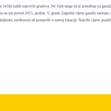
 većini naših najvećih gradova. Ne čudi stoga da je potražnja za gara
u na isti period 2015. godine. U gradu Zagrebu cijene garaža variraju od
ljinski, uređenosti ali ponajviše o samoj lokaciji. Najviše cijene posti