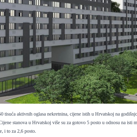
ća aktivnih oglasa nekretnina, cijene istih u Hrvatskoj na godišnjoj r
 Cijene stanova u Hrvatskoj više su za gotovo 5 posto u odnosu na isti m
, i to za 2,6 posto.