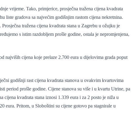
nje vrijeme. Tako, primjerice, prosječna tražena cijena kvadrata
vrhu liste gradova sa najvećim godišnjim rastom cijena nekretnina.
. Prosječna tražena cijena kvadrata stana u Zagrebu u ožujku je
poređujemo s istim razdobljem prošle godine, ostala je nepromjenjena,
od najviših cijena koje prelaze 2.700 eura u dijelovima grada poput
ječni godišnji rast cijena kvadrata stanova u ovakvim kvartovima
ti period prošle godine. Cijene stanova su više i u kvartu Utrine, pa
cijena kvadrata stana iznosi 1.339 eura i za 2 posto je niža u
0 eura. Pritom, u Sloboštini su cijene gotovo pa stagnirale u