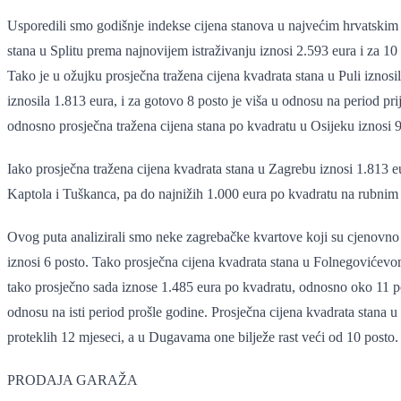
Usporedili smo godišnje indekse cijena stanova u najvećim hrvatskim 
stana u Splitu prema najnovijem istraživanju iznosi 2.593 eura i za 10 
Tako je u ožujku prosječna tražena cijena kvadrata stana u Puli iznos
iznosila 1.813 eura, i za gotovo 8 posto je viša u odnosu na period pr
odnosno prosječna tražena cijena stana po kvadratu u Osijeku iznosi 
Iako prosječna tražena cijena kvadrata stana u Zagrebu iznosi 1.813 e
Kaptola i Tuškanca, pa do najnižih 1.000 eura po kvadratu na rubnim 
Ovog puta analizirali smo neke zagrebačke kvartove koji su cjenovno 
iznosi 6 posto. Tako prosječna cijena kvadrata stana u Folnegovićevom 
tako prosječno sada iznose 1.485 eura po kvadratu, odnosno oko 11 pos
odnosu na isti period prošle godine. Prosječna cijena kvadrata stana u
proteklih 12 mjeseci, a u Dugavama one bilježe rast veći od 10 posto.
PRODAJA GARAŽA