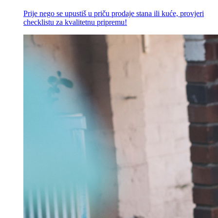
Prije nego se upustiš u priču prodaje stana ili kuće, provjeri
checklistu za kvalitetnu pripremu!