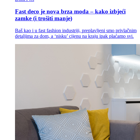
Fast deco je nova brza moda – kako izbjeći
zamke (i trošiti manje)
Baš kao i u fast fashion industriji, preplavljeni smo privlačnim
detaljima za dom, a ‘nisku’ cijenu na kraju ipak plaćamo svi.