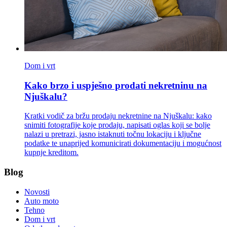
Dom i vrt
Kako brzo i uspješno prodati nekretninu na
Njuškalu?
Kratki vodič za bržu prodaju nekretnine na Njuškalu: kako
snimiti fotografije koje prodaju, napisati oglas koji se bolje
nalazi u pretrazi, jasno istaknuti točnu lokaciju i ključne
podatke te unaprijed komunicirati dokumentaciju i mogućnost
kupnje kreditom.
Blog
Novosti
Auto moto
Tehno
Dom i vrt