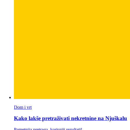
Dom i vrt
Kako lakše pretraživati nekretnine na Njuškalu
Pametnija pretraga, korisniji rezultati!