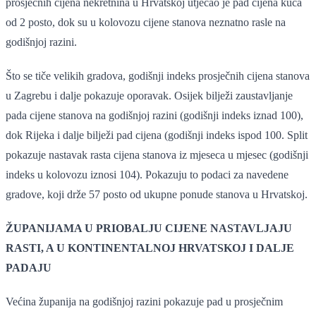
prosječnih cijena nekretnina u Hrvatskoj utjecao je pad cijena kuća
od 2 posto, dok su u kolovozu cijene stanova neznatno rasle na
godišnjoj razini.
Što se tiče velikih gradova, godišnji indeks prosječnih cijena stanova
u Zagrebu i dalje pokazuje oporavak. Osijek bilježi zaustavljanje
pada cijene stanova na godišnjoj razini (godišnji indeks iznad 100),
dok Rijeka i dalje bilježi pad cijena (godišnji indeks ispod 100. Split
pokazuje nastavak rasta cijena stanova iz mjeseca u mjesec (godišnji
indeks u kolovozu iznosi 104). Pokazuju to podaci za navedene
gradove, koji drže 57 posto od ukupne ponude stanova u Hrvatskoj.
ŽUPANIJAMA U PRIOBALJU CIJENE NASTAVLJAJU
RASTI, A U KONTINENTALNOJ HRVATSKOJ I DALJE
PADAJU
Većina županija na godišnjoj razini pokazuje pad u prosječnim