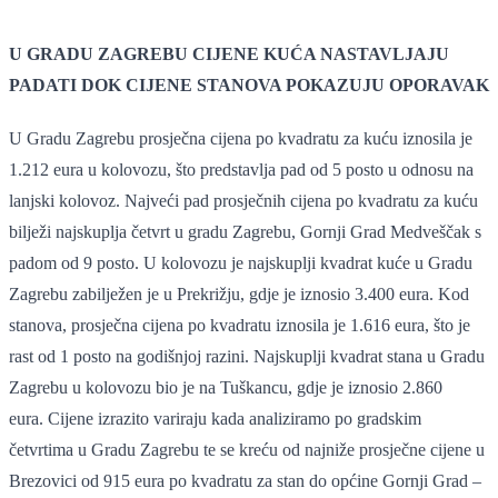
U GRADU ZAGREBU CIJENE KUĆA NASTAVLJAJU
PADATI DOK CIJENE STANOVA POKAZUJU OPORAVAK
U Gradu Zagrebu prosječna cijena po kvadratu za kuću iznosila je
1.212 eura u kolovozu, što predstavlja pad od 5 posto u odnosu na
lanjski kolovoz. Najveći pad prosječnih cijena po kvadratu za kuću
bilježi najskuplja četvrt u gradu Zagrebu, Gornji Grad Medveščak s
padom od 9 posto. U kolovozu je najskuplji kvadrat kuće u Gradu
Zagrebu zabilježen je u Prekrižju, gdje je iznosio 3.400 eura. Kod
stanova, prosječna cijena po kvadratu iznosila je 1.616 eura, što je
rast od 1 posto na godišnjoj razini. Najskuplji kvadrat stana u Gradu
Zagrebu u kolovozu bio je na Tuškancu, gdje je iznosio 2.860
eura. Cijene izrazito variraju kada analiziramo po gradskim
četvrtima u Gradu Zagrebu te se kreću od najniže prosječne cijene u
Brezovici od 915 eura po kvadratu za stan do općine Gornji Grad –