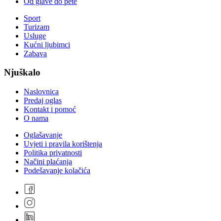
Od glave do pete
Sport
Turizam
Usluge
Kućni ljubimci
Zabava
Njuškalo
Naslovnica
Predaj oglas
Kontakt i pomoć
O nama
Oglašavanje
Uvjeti i pravila korištenja
Politika privatnosti
Načini plaćanja
Podešavanje kolačića