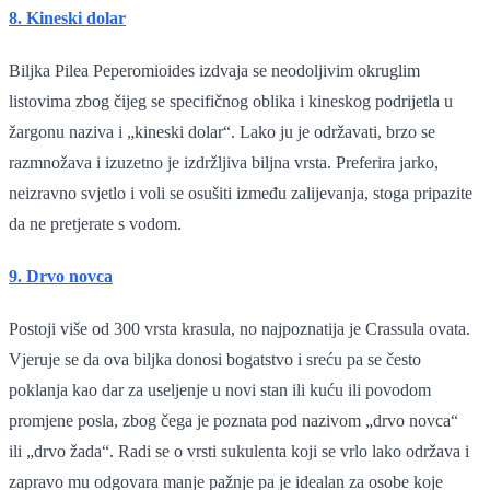
8. Kineski dolar
Biljka Pilea Peperomioides izdvaja se neodoljivim okruglim
listovima zbog čijeg se specifičnog oblika i kineskog podrijetla u
žargonu naziva i „kineski dolar“. Lako ju je održavati, brzo se
razmnožava i izuzetno je izdržljiva biljna vrsta. Preferira jarko,
neizravno svjetlo i voli se osušiti između zalijevanja, stoga pripazite
da ne pretjerate s vodom.
9. Drvo novca
Postoji više od 300 vrsta krasula, no najpoznatija je Crassula ovata.
Vjeruje se da ova biljka donosi bogatstvo i sreću pa se često
poklanja kao dar za useljenje u novi stan ili kuću ili povodom
promjene posla, zbog čega je poznata pod nazivom „drvo novca“
ili „drvo žada“. Radi se o vrsti sukulenta koji se vrlo lako održava i
zapravo mu odgovara manje pažnje pa je idealan za osobe koje