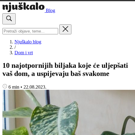
Blog
Njuškalo blog
/
Dom i vrt
10 najotpornijih biljaka koje će uljepšati
vaš dom, a uspijevaju baš svakome
6 min
•
22.08.2023.