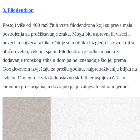
3. Filodendron
Postoji više od 400 različitih vrsta filodendrona koji su prava mala
postrojenja za pročišćavanje zraka. Mogu biti uspravni ili viseći i
puzeći, a najveća razlika očituje se u obliku i izgledu listova, koji su
obično veliki, zeleni i sjajni. Filodendron je odličan način za
dodavanje tropskog štiha u dom pa ne iznenađuje što je, prema
Google-ovom izvještaju za prošlu godinu, najpretraživanija biljka na
svijetu. O njemu je vrlo jednostavno skrbiti jer uspijeva čak i u
tamnijim prostorijama, a dovoljno ga je zalijevati jednom tjedno.