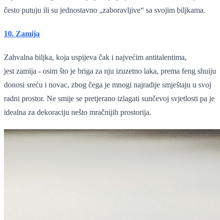
često putuju ili su jednostavno „zaboravljive“ sa svojim biljkama.
10. Zamija
Zahvalna biljka, koja uspijeva čak i najvećim antitalentima,
jest zamija - osim što je briga za nju izuzetno laka, prema feng shuiju
donosi sreću i novac, zbog čega je mnogi najradije smještaju u svoj
radni prostor. Ne smije se pretjerano izlagati sunčevoj svjetlosti pa je
idealna za dekoraciju nešto mračnijih prostorija.