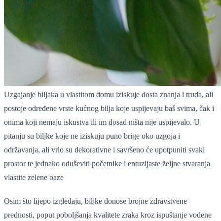
Uzgajanje biljaka u vlastitom domu iziskuje dosta znanja i truda, ali
postoje određene vrste kućnog bilja koje uspijevaju baš svima, čak i
onima koji nemaju iskustva ili im dosad ništa nije uspijevalo. U
pitanju su biljke koje ne iziskuju puno brige oko uzgoja i
održavanja, ali vrlo su dekorativne i savršeno će upotpuniti svaki
prostor te jednako oduševiti početnike i entuzijaste željne stvaranja
vlastite zelene oaze
Osim što lijepo izgledaju, biljke donose brojne zdravstvene
prednosti, poput poboljšanja kvalitete zraka kroz ispuštanje vodene