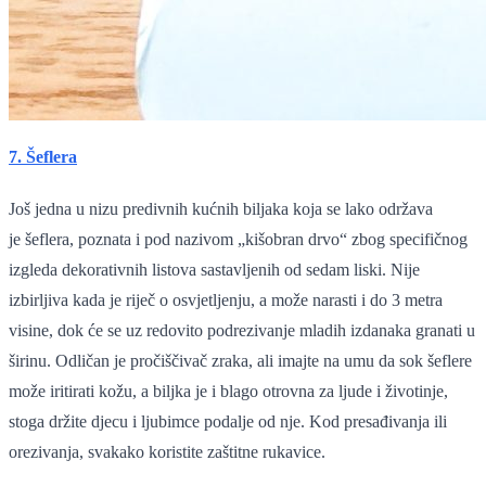
7. Šeflera
Još jedna u nizu predivnih kućnih biljaka koja se lako održava
je šeflera, poznata i pod nazivom „kišobran drvo“ zbog specifičnog
izgleda dekorativnih listova sastavljenih od sedam liski. Nije
izbirljiva kada je riječ o osvjetljenju, a može narasti i do 3 metra
visine, dok će se uz redovito podrezivanje mladih izdanaka granati u
širinu. Odličan je pročiščivač zraka, ali imajte na umu da sok šeflere
može iritirati kožu, a biljka je i blago otrovna za ljude i životinje,
stoga držite djecu i ljubimce podalje od nje. Kod presađivanja ili
orezivanja, svakako koristite zaštitne rukavice.