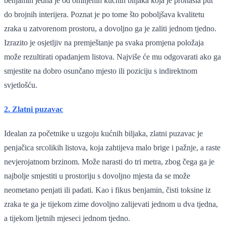
benjamin jedna je od omiljenih kućnih biljaka koja je pronašla put
do brojnih interijera. Poznat je po tome što poboljšava kvalitetu
zraka u zatvorenom prostoru, a dovoljno ga je zaliti jednom tjedno.
Izrazito je osjetljiv na premještanje pa svaka promjena položaja
može rezultirati opadanjem listova. Najviše će mu odgovarati ako ga
smjestite na dobro osunčano mjesto ili poziciju s indirektnom
svjetlošću.
2. Zlatni puzavac
Idealan za početnike u uzgoju kućnih biljaka, zlatni puzavac je
penjačica srcolikih listova, koja zahtijeva malo brige i pažnje, a raste
nevjerojatnom brzinom. Može narasti do tri metra, zbog čega ga je
najbolje smjestiti u prostoriju s dovoljno mjesta da se može
neometano penjati ili padati. Kao i fikus benjamin, čisti toksine iz
zraka te ga je tijekom zime dovoljno zalijevati jednom u dva tjedna,
a tijekom ljetnih mjeseci jednom tjedno.