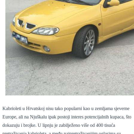
Kabrioleti u Hrvatskoj nisu tako popularni kao u zemljama sjeverne
Europe, ali na Njuškalu ipak postoji interes potencijalnih kupaca, što
dokazuju i brojke. U lipnju je zabilježeno više od 400 tisuća
pretraživanja kabrioleta, a među najpretraživanijim oglasima su