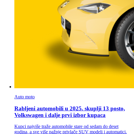
Auto moto
Rabljeni automobili u 2025. skuplji 13 posto,
Volkswagen i dalje prvi izbor kupaca
Kupci najviše traže automobile stare od sedam do deset
godina, a sve više pažnje privlače SUV modeli i automatici.