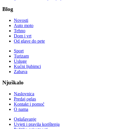
Blog
Novosti
Auto moto
Tehno
Dom i vrt
Od glave do pete
Sport
Turizam
Usluge
Kućni ljubimci
Zabava
Njuškalo
Naslovnica
Predaj oglas
Kontakt i pomoć
O nama
Oglašavanje
Uvjeti i pravila korištenja