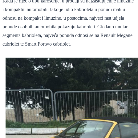
Kada je riječ o tipu karoserije, u prodaji su najzastupljenije limuzine
i kompaktni automobili. Iako je udio kabrioleta u ponudi mali u
odnosu na kompakt i limuzine, u postocima, najveći rast udjela
ponude osobnih automobila pokazuju kabrioleti. Gledano unutar
segmenta kabrioleta, najveća ponuda odnosi se na Renault Megane
cabriolet te Smart Fortwo cabriolet.