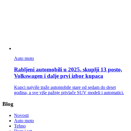
Auto moto
Rabljeni automobili u 2025. skuplji 13 posto,
Volkswagen i dalje prvi izbor kupaca
Kupci najviše traže automobile stare od sedam do deset
godina, a sve više pažnje privlače SUV modeli i automatici.
Blog
Novosti
Auto moto
Tehno