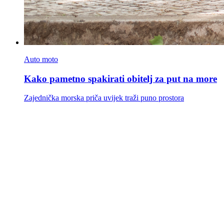
Auto moto
Kako pametno spakirati obitelj za put na more
Zajednička morska priča uvijek traži puno prostora