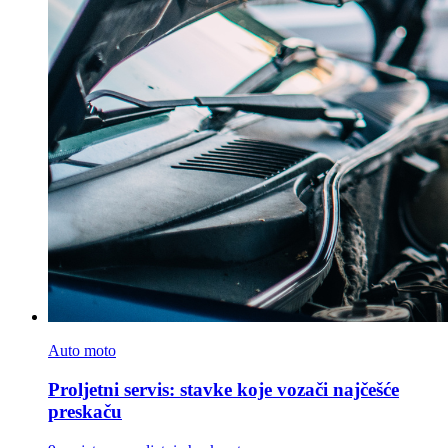
Auto moto
Proljetni servis: stavke koje vozači najčešće
preskaču