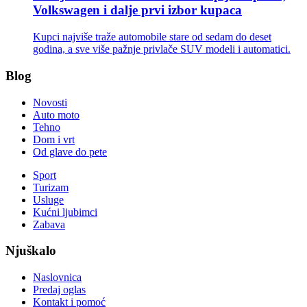
Volkswagen i dalje prvi izbor kupaca
Kupci najviše traže automobile stare od sedam do deset
godina, a sve više pažnje privlače SUV modeli i automatici.
Blog
Novosti
Auto moto
Tehno
Dom i vrt
Od glave do pete
Sport
Turizam
Usluge
Kućni ljubimci
Zabava
Njuškalo
Naslovnica
Predaj oglas
Kontakt i pomoć