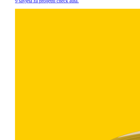
9 savjeta za proljetni check auta.