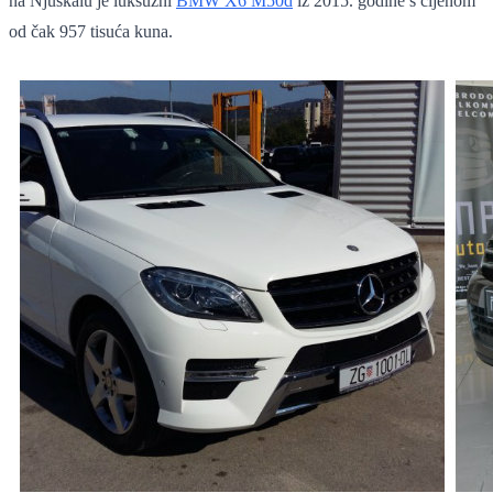
na Njuškalu je luksuzni
BMW X6 M50d
iz 2015. godine s cijenom
od čak 957 tisuća kuna.