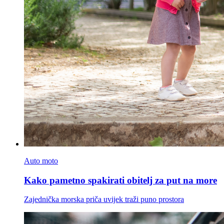
Auto moto
Kako pametno spakirati obitelj za put na more
Zajednička morska priča uvijek traži puno prostora